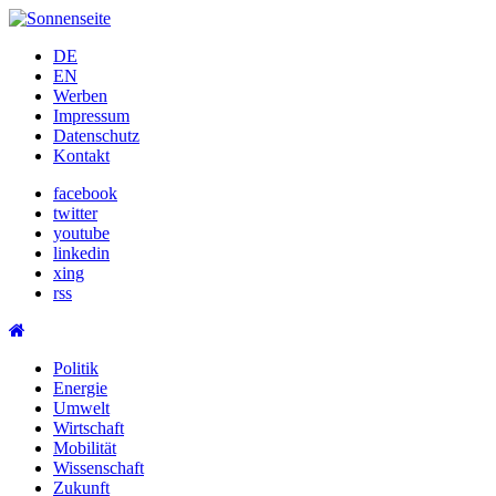
Skip
to
DE
content
EN
Werben
Impressum
Datenschutz
Kontakt
facebook
twitter
youtube
linkedin
xing
rss
Politik
Energie
Umwelt
Wirtschaft
Mobilität
Wissenschaft
Zukunft