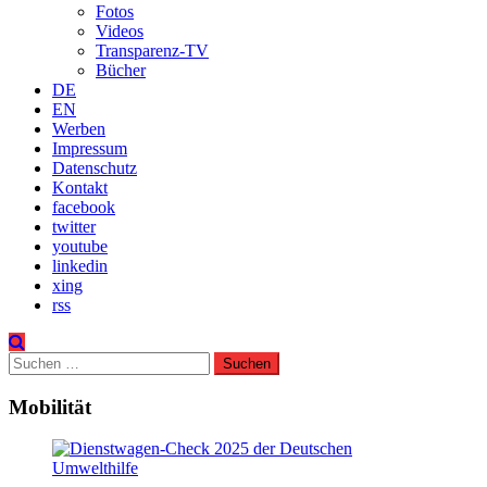
Fotos
Videos
Transparenz-TV
Bücher
DE
EN
Werben
Impressum
Datenschutz
Kontakt
facebook
twitter
youtube
linkedin
xing
rss
Suchen
nach:
Mobilität