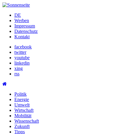
Skip
to
DE
content
Werben
Impressum
Datenschutz
Kontakt
facebook
twitter
youtube
linkedin
xing
rss
Politik
Energie
Umwelt
Wirtschaft
Mobilität
Wissenschaft
Zukunft
Tipps