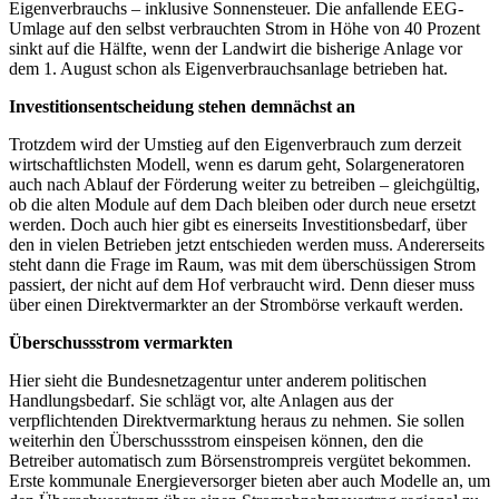
Eigenverbrauchs – inklusive Sonnensteuer. Die anfallende EEG-
Umlage auf den selbst verbrauchten Strom in Höhe von 40 Prozent
sinkt auf die Hälfte, wenn der Landwirt die bisherige Anlage vor
dem 1. August schon als Eigenverbrauchsanlage betrieben hat.
Investitionsentscheidung stehen demnächst an
Trotzdem wird der Umstieg auf den Eigenverbrauch zum derzeit
wirtschaftlichsten Modell, wenn es darum geht, Solargeneratoren
auch nach Ablauf der Förderung weiter zu betreiben – gleichgültig,
ob die alten Module auf dem Dach bleiben oder durch neue ersetzt
werden. Doch auch hier gibt es einerseits Investitionsbedarf, über
den in vielen Betrieben jetzt entschieden werden muss. Andererseits
steht dann die Frage im Raum, was mit dem überschüssigen Strom
passiert, der nicht auf dem Hof verbraucht wird. Denn dieser muss
über einen Direktvermarkter an der Strombörse verkauft werden.
Überschussstrom vermarkten
Hier sieht die Bundesnetzagentur unter anderem politischen
Handlungsbedarf. Sie schlägt vor, alte Anlagen aus der
verpflichtenden Direktvermarktung heraus zu nehmen. Sie sollen
weiterhin den Überschussstrom einspeisen können, den die
Betreiber automatisch zum Börsenstrompreis vergütet bekommen.
Erste kommunale Energieversorger bieten aber auch Modelle an, um