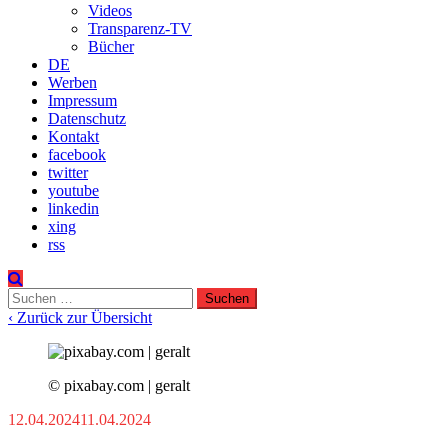
Videos
Transparenz-TV
Bücher
DE
Werben
Impressum
Datenschutz
Kontakt
facebook
twitter
youtube
linkedin
xing
rss
Suchen
nach:
‹ Zurück zur Übersicht
© pixabay.com | geralt
12.04.2024
11.04.2024