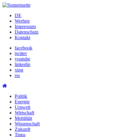
Skip
to
DE
content
Werben
Impressum
Datenschutz
Kontakt
facebook
twitter
youtube
linkedin
xing
rss
Politik
Energie
Umwelt
Wirtschaft
Mobilität
Wissenschaft
Zukunft
Tipps