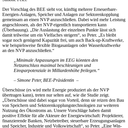
Der Vorschlag des BEE sieht vor, künftig mehrere Erneuerbare-
Energien-Anlagen, Speicher und Anlagen zur Sektorenkopplung
gemeinsam an einen NVP anzuschließen. Dabei wird mehr Leistung
angeschlossen, als der NVP eigentlich transportieren kann
(Überbauung). „Die Auslastung der einzelnen Punkte lässt sich
damit teilweise um ein Vielfaches steigern“, so Peter. „Es bleibt
sogar noch genügend Kapazität frei, um auch Back-up-Kraftwerke,
wie beispielsweise flexible Biogasanlagen oder Wasserkraftwerke
an den NVP anzuschließen.“
„Minimale Anpassungen im EEG könnten den
Netzanschluss maximal beschleunigen und
Einsparpotenziale in Milliardenhöhe freilegen.“
– Simone Peter, BEE-Präsidentin –
Überschüsse (es wird mehr Energie produziert als der NVP
übertragen kann), treten nur selten auf, wie die Studie zeigt.
„Überschüsse sind dabei sogar von Vorteil, denn sie reizen den Bau
von Speichern und Sektorenkopplungstechnologien zur weiteren
Nutzung des Ökostroms an. Unsere Vorschläge haben damit
positive Effekte für alle Akteure der Energiewirtschaft: Projektierer,
finanzierende Banken, Netzbetreiber, steuerbare Erzeugungsanlagen
und Speicher, Industrie und Volkswirtschaft“, so Peter. „Eine Win-