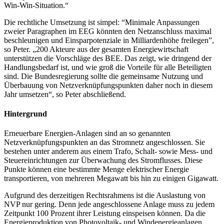
Win-Win-Situation.“
Die rechtliche Umsetzung ist simpel: “Minimale Anpassungen
zweier Paragraphen im EEG könnten den Netzanschluss maximal
beschleunigen und Einsparpotenziale in Milliardenhöhe freilegen”,
so Peter. „200 Akteure aus der gesamten Energiewirtschaft
unterstützen die Vorschläge des BEE. Das zeigt, wie dringend der
Handlungsbedarf ist, und wie groß die Vorteile für alle Beteiligten
sind. Die Bundesregierung sollte die gemeinsame Nutzung und
Überbauung von Netzverknüpfungspunkten daher noch in diesem
Jahr umsetzen“, so Peter abschließend.
Hintergrund
Erneuerbare Energien-Anlagen sind an so genannten
Netzverknüpfungspunkten an das Stromnetz angeschlossen. Sie
bestehen unter anderem aus einem Trafo, Schalt- sowie Mess- und
Steuereinrichtungen zur Überwachung des Stromflusses. Diese
Punkte können eine bestimmte Menge elektrischer Energie
transportieren, von mehreren Megawatt bis hin zu einigen Gigawatt.
Aufgrund des derzeitigen Rechtsrahmens ist die Auslastung von
NVP nur gering. Denn jede angeschlossene Anlage muss zu jedem
Zeitpunkt 100 Prozent ihrer Leistung einspeisen können. Da die
Energieproduktion von Photovoltaik- und Windenergieanlagen