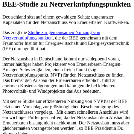
BEE-Studie zu Netzverknüpfungspunkten
Deutschland sitzt auf einem gewaltigen Schatz ungenutzter
Kapazitäten für den Netzanschluss von Erneuerbaren-Kraftwerken.
Das zeigt die
Studie zur gemeinsamen Nutzung von
Netzverknüpfungspunkten
, die der BEE gemeinsam mit dem
Fraunhofer Institut für Energiewirtschaft und Energiesystemtechnik
(IEE) durchgeführt hat.
Der Netzausbau in Deutschland kommt nur schleppend voran,
immer häufiger haben Projektierer von Erneuerbaren-Energien-
Anlagen Schwierigkeiten, einen freien Punkt (sog.
Netzverknüpfungspunkt, NVP) für den Netzanschluss zu finden.
Das bremst den Ausbau der Erneuerbaren erheblich, führt zu
enormen Kostensteigerungen und kann gerade bei kleineren
Photovoltaik- und Windprojekten das Aus bedeuten.
Mit seiner Studie zur effizienteren Nutzung von NVP hat der BEE
jetzt einen Vorschlag zur größtmöglichen Beschleunigung des
Netzanschlusses vorgelegt. „Mit einem schnelleren Anschluss wird
ein wichtiger Puffer geschaffen, da der Netzausbau dem Ausbau der
Erneuerbaren bislang nicht nachkommt. Der Netzausbau muss aber
gleichermaßen vorangetrieben werden“, so BEE-Präsidentin Dr.
Simone Peter.