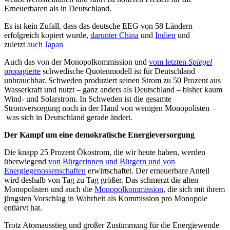
Erneuerbaren als in Deutschland.
Es ist kein Zufall, dass das deutsche EEG von 58 Ländern
erfolgreich kopiert wurde,
darunter China
und
Indien
und
zuletzt
auch Japan
Auch das von der Monopolkommission und
vom letzten
Spiegel
propagierte
schwedische Quotenmodell ist für Deutschland
unbrauchbar. Schweden produziert seinen Strom zu 50 Prozent aus
Wasserkraft und nutzt – ganz anders als Deutschland – bisher kaum
Wind- und Solarstrom. In Schweden ist die gesamte
Stromversorgung noch in der Hand von wenigen Monopolisten –
was sich in Deutschland gerade ändert.
Der Kampf um eine demokratische Energieversorgung
Die knapp 25 Prozent Ökostrom, die wir heute haben, werden
überwiegend
von Bürgerinnen und Bürgern und von
Energiegenossenschaften
erwirtschaftet. Der erneuerbare Anteil
wird deshalb von Tag zu Tag größer. Das schmerzt die alten
Monopolisten und auch die
Monopolkommission
, die sich mit ihrem
jüngsten Vorschlag in Wahrheit als Kommission pro Monopole
entlarvt hat.
Trotz Atomausstieg und großer Zustimmung für die Energiewende