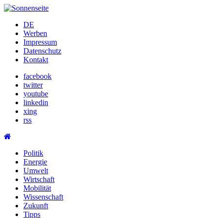
Skip
to
DE
content
Werben
Impressum
Datenschutz
Kontakt
facebook
twitter
youtube
linkedin
xing
rss
Politik
Energie
Umwelt
Wirtschaft
Mobilität
Wissenschaft
Zukunft
Tipps