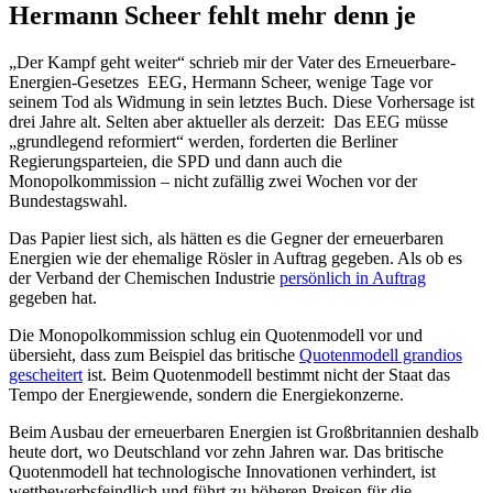
Hermann Scheer fehlt mehr denn je
„Der Kampf geht weiter“ schrieb mir der Vater des Erneuerbare-
Energien-Gesetzes EEG, Hermann Scheer, wenige Tage vor
seinem Tod als Widmung in sein letztes Buch. Diese Vorhersage ist
drei Jahre alt. Selten aber aktueller als derzeit: Das EEG müsse
„grundlegend reformiert“ werden, forderten die Berliner
Regierungsparteien, die SPD und dann auch die
Monopolkommission – nicht zufällig zwei Wochen vor der
Bundestagswahl.
Das Papier liest sich, als hätten es die Gegner der erneuerbaren
Energien wie der ehemalige Rösler in Auftrag gegeben. Als ob es
der Verband der Chemischen Industrie
persönlich in Auftrag
gegeben hat.
Die Monopolkommission schlug ein Quotenmodell vor und
übersieht, dass zum Beispiel das britische
Quotenmodell grandios
gescheitert
ist. Beim Quotenmodell bestimmt nicht der Staat das
Tempo der Energiewende, sondern die Energiekonzerne.
Beim Ausbau der erneuerbaren Energien ist Großbritannien deshalb
heute dort, wo Deutschland vor zehn Jahren war. Das britische
Quotenmodell hat technologische Innovationen verhindert, ist
wettbewerbsfeindlich und führt zu höheren Preisen für die