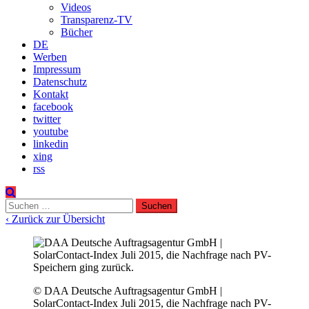
Videos
Transparenz-TV
Bücher
DE
Werben
Impressum
Datenschutz
Kontakt
facebook
twitter
youtube
linkedin
xing
rss
Suchen
nach:
‹ Zurück zur Übersicht
© DAA Deutsche Auftragsagentur GmbH |
SolarContact-Index Juli 2015, die Nachfrage nach PV-