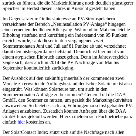
zurück zu führen, die die Markteinführung noch deutlich günstigerer
Speicher im Herbst diesen Jahres in Aussicht gestellt haben.
Im Gegensatz zum Online-Interesse an PV-Stromspeichern
verzeichnete der Bereich „Neuinstallation PV-Anlage“ hingegen
einen erneuten deutlichen Rückgang. Während im Mai eine leichte
Erholung stattfand und kurzfristig ein Indexstand von 95 Punkten
erreicht wurde, sank dieser in den vergangenen zwei
Sommermonaten Juni und Juli auf 81 Punkte ab und verzeichnet
damit den bisherigen Jahrestiefstand. Dennoch ist hier nicht von
einem atypischen Einbruch auszugehen. Denn im Jahresvergleich
zeigte sich, dass auch in 2014 die PV-Nachfrage von Mai bis
September kontinuierlich zurückging.
Der Ausblick auf den zukünftig innerhalb der kommenden zwei
Monate zu erwartende Auftragsbestand deutscher Solarteure ist also
eingetrübt. Was können Solarteure tun, um auch in den
Sommermonaten Aufträge zu bekommen? Generell rät die DAA
GmbH, den Sommer zu nutzen, um gezielt die Marketingaktivitäten
auszuweiten. So bietet es sich an, Führungen zu selbst gebauten PV-
Anlagen anzubieten. Zusätzlich können Anfragen über die DAA
GmbH hinzugekauft werden. Hierzu melden sich Fachbetriebe ganz
einfach
hier
kostenlos an.
Der SolarContact-Index stützt sich auf die Nachfrage nach allen