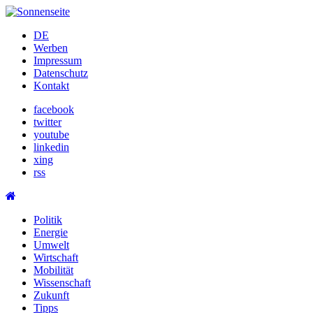
Skip
to
DE
content
Werben
Impressum
Datenschutz
Kontakt
facebook
twitter
youtube
linkedin
xing
rss
Politik
Energie
Umwelt
Wirtschaft
Mobilität
Wissenschaft
Zukunft
Tipps