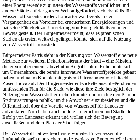
einer Energiewende zugunsten des Wasserstoffs verpflichtet und
andere Städte auf der ganzen Welt aufgefordert, sich ebenfalls für
Wasserstoff zu entscheiden. Lancaster war bereits in der
Vergangenheit ein Vorreiter bei erneuerbaren Energielösungen und
hat seine Fähigkeit zur Umsetzung von Energieinitiativen unter
Beweis gestellt. Der Bürgermeister meint, dass es japanischen
Städten als ersten weltweit gelingen könnte, sich auf die Nutzung
von Wasserstoff umzustellen.
Bürgermeister Parris sieht in der Nutzung von Wasserstoff eine neue
Methode zur weiteren Dekarbonisierung der Stadt – eine Mission,
die er vor über einem Jahrzehnt in Angriff nahm. Er bemühte sich
um Unternehmen, die bereits innovative Wasserstoffprojekte gebaut
haben, und nahm Kontakt mit großen Unternehmen wie Hitachi
Zosen Inova auf. Der Bürgermeister entwickelte anschließend einen
umfassenden Plan für die Stadt, wie diese ihre Ziele bezüglich der
Nutzung von Wasserstoff erreichen könnte, und machte den Plan bei
Stadtratssitzungen publik, um die Anwohner einzubeziehen und die
Öffentlichkeit über die Vorteile von Wasserstoff für Lancaster
aufzuklären. Nun haben auch andere Unternehmen und Städte den
Erfolg von Lancaster erkannt und wollen sich der Bewegung
anschließen und dem Plan der Stadt folgen.
Der Wasserstoff hat weitreichende Vorteile: Er verbessert die
Luftqualität, stellt eine sichere und zuverlässige Energiequelle bereit,