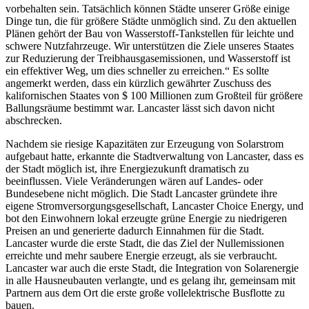
vorbehalten sein. Tatsächlich können Städte unserer Größe einige
Dinge tun, die für größere Städte unmöglich sind. Zu den aktuellen
Plänen gehört der Bau von Wasserstoff-Tankstellen für leichte und
schwere Nutzfahrzeuge. Wir unterstützen die Ziele unseres Staates
zur Reduzierung der Treibhausgasemissionen, und Wasserstoff ist
ein effektiver Weg, um dies schneller zu erreichen.“ Es sollte
angemerkt werden, dass ein kürzlich gewährter Zuschuss des
kalifornischen Staates von $ 100 Millionen zum Großteil für größere
Ballungsräume bestimmt war. Lancaster lässt sich davon nicht
abschrecken.
Nachdem sie riesige Kapazitäten zur Erzeugung von Solarstrom
aufgebaut hatte, erkannte die Stadtverwaltung von Lancaster, dass es
der Stadt möglich ist, ihre Energiezukunft dramatisch zu
beeinflussen. Viele Veränderungen wären auf Landes- oder
Bundesebene nicht möglich. Die Stadt Lancaster gründete ihre
eigene Stromversorgungsgesellschaft, Lancaster Choice Energy, und
bot den Einwohnern lokal erzeugte grüne Energie zu niedrigeren
Preisen an und generierte dadurch Einnahmen für die Stadt.
Lancaster wurde die erste Stadt, die das Ziel der Nullemissionen
erreichte und mehr saubere Energie erzeugt, als sie verbraucht.
Lancaster war auch die erste Stadt, die Integration von Solarenergie
in alle Hausneubauten verlangte, und es gelang ihr, gemeinsam mit
Partnern aus dem Ort die erste große vollelektrische Busflotte zu
bauen.