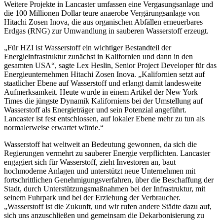
Weitere Projekte in Lancaster umfassen eine Vergasungsanlage und
die 100 Millionen Dollar teure anaerobe Vergärungsanlage von
Hitachi Zosen Inova, die aus organischen Abfällen erneuerbares
Erdgas (RNG) zur Umwandlung in sauberen Wasserstoff erzeugt.
„Für HZI ist Wasserstoff ein wichtiger Bestandteil der
Energieinfrastruktur zunächst in Kalifornien und dann in den
gesamten USA“, sagte Lex Heslin, Senior Project Developer für das
Energieunternehmen Hitachi Zosen Inova. „Kalifornien setzt auf
staatlicher Ebene auf Wasserstoff und erlangt damit landesweite
Aufmerksamkeit. Heute wurde in einem Artikel der New York
Times die jüngste Dynamik Kaliforniens bei der Umstellung auf
Wasserstoff als Energieträger und sein Potenzial angeführt.
Lancaster ist fest entschlossen, auf lokaler Ebene mehr zu tun als
normalerweise erwartet würde.“
Wasserstoff hat weltweit an Bedeutung gewonnen, da sich die
Regierungen vermehrt zu sauberer Energie verpflichten. Lancaster
engagiert sich für Wasserstoff, zieht Investoren an, baut
hochmoderne Anlagen und unterstützt neue Unternehmen mit
fortschrittlichen Genehmigungsverfahren, über die Beschaffung der
Stadt, durch Unterstützungsmaßnahmen bei der Infrastruktur, mit
seinem Fuhrpark und bei der Erziehung der Verbraucher.
„Wasserstoff ist die Zukunft, und wir rufen andere Städte dazu auf,
sich uns anzuschließen und gemeinsam die Dekarbonisierung zu