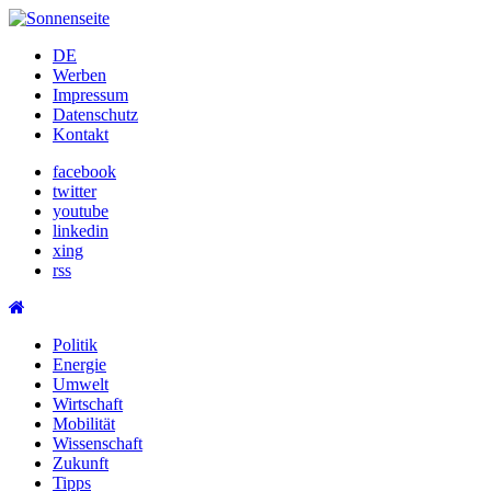
Skip
to
DE
content
Werben
Impressum
Datenschutz
Kontakt
facebook
twitter
youtube
linkedin
xing
rss
Politik
Energie
Umwelt
Wirtschaft
Mobilität
Wissenschaft
Zukunft
Tipps