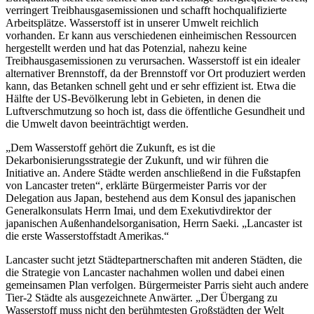
verringert Treibhausgasemissionen und schafft hochqualifizierte
Arbeitsplätze. Wasserstoff ist in unserer Umwelt reichlich
vorhanden. Er kann aus verschiedenen einheimischen Ressourcen
hergestellt werden und hat das Potenzial, nahezu keine
Treibhausgasemissionen zu verursachen. Wasserstoff ist ein idealer
alternativer Brennstoff, da der Brennstoff vor Ort produziert werden
kann, das Betanken schnell geht und er sehr effizient ist. Etwa die
Hälfte der US-Bevölkerung lebt in Gebieten, in denen die
Luftverschmutzung so hoch ist, dass die öffentliche Gesundheit und
die Umwelt davon beeinträchtigt werden.
„Dem Wasserstoff gehört die Zukunft, es ist die
Dekarbonisierungsstrategie der Zukunft, und wir führen die
Initiative an. Andere Städte werden anschließend in die Fußstapfen
von Lancaster treten“, erklärte Bürgermeister Parris vor der
Delegation aus Japan, bestehend aus dem Konsul des japanischen
Generalkonsulats Herrn Imai, und dem Exekutivdirektor der
japanischen Außenhandelsorganisation, Herrn Saeki. „Lancaster ist
die erste Wasserstoffstadt Amerikas.“
Lancaster sucht jetzt Städtepartnerschaften mit anderen Städten, die
die Strategie von Lancaster nachahmen wollen und dabei einen
gemeinsamen Plan verfolgen. Bürgermeister Parris sieht auch andere
Tier-2 Städte als ausgezeichnete Anwärter. „Der Übergang zu
Wasserstoff muss nicht den berühmtesten Großstädten der Welt