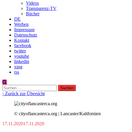
Videos
Transparenz-TV
Bücher
DE
Werben
Impressum
Datenschutz
Kontakt
facebook
twitter
youtube
linkedin
xing
rss
Suchen
nach:
‹ Zurück zur Übersicht
© cityoflancasterca.org | Lancaster/Kalifornien
17.11.2020
17.11.2020