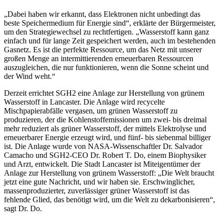
„Dabei haben wir erkannt, dass Elektronen nicht unbedingt das
beste Speichermedium für Energie sind“, erklärte der Bürgermeister,
um den Strategiewechsel zu rechtfertigen. „Wasserstoff kann ganz
einfach und für lange Zeit gespeichert werden, auch im bestehenden
Gasnetz. Es ist die perfekte Ressource, um das Netz mit unserer
großen Menge an intermittierenden erneuerbaren Ressourcen
auszugleichen, die nur funktionieren, wenn die Sonne scheint und
der Wind weht.“
Derzeit errichtet SGH2 eine Anlage zur Herstellung von grünem
Wasserstoff in Lancaster. Die Anlage wird recycelte
Mischpapierabfälle vergasen, um grünen Wasserstoff zu
produzieren, der die Kohlenstoffemissionen um zwei- bis dreimal
mehr reduziert als grüner Wasserstoff, der mittels Elektrolyse und
erneuerbarer Energie erzeugt wird, und fünf- bis siebenmal billiger
ist. Die Anlage wurde von NASA-Wissenschaftler Dr. Salvador
Camacho und SGH2-CEO Dr. Robert T. Do, einem Biophysiker
und Arzt, entwickelt. Die Stadt Lancaster ist Miteigentümer der
Anlage zur Herstellung von grünem Wasserstoff: „Die Welt braucht
jetzt eine gute Nachricht, und wir haben sie. Erschwinglicher,
massenproduzierter, zuverlässiger grüner Wasserstoff ist das
fehlende Glied, das benötigt wird, um die Welt zu dekarbonisieren“,
sagt Dr. Do.