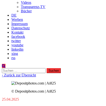
Videos
Transparenz-TV
Bücher
DE
Werben
Impressum
Datenschutz
Kontakt
facebook
twitter
youtube
linkedin
xing
rss
Suchen
nach:
‹ Zurück zur Übersicht
© Depositphotos.com | Ai825
25.04.2025