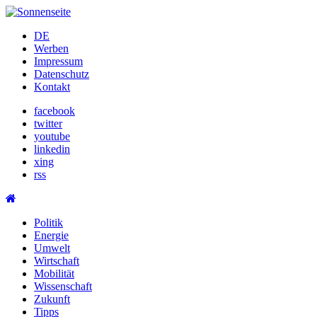
Skip
to
DE
content
Werben
Impressum
Datenschutz
Kontakt
facebook
twitter
youtube
linkedin
xing
rss
Politik
Energie
Umwelt
Wirtschaft
Mobilität
Wissenschaft
Zukunft
Tipps