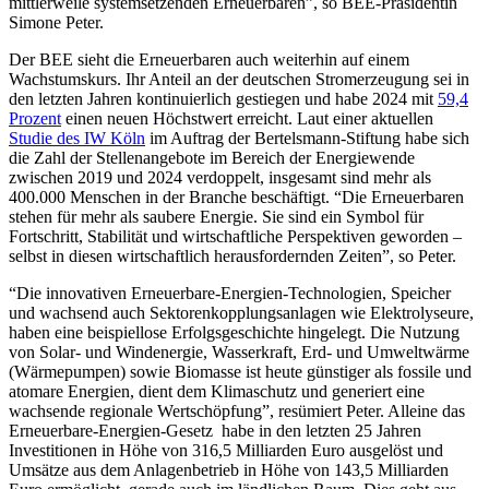
mittlerweile systemsetzenden Erneuerbaren”, so BEE-Präsidentin
Simone Peter.
Der BEE sieht die Erneuerbaren auch weiterhin auf einem
Wachstumskurs. Ihr Anteil an der deutschen Stromerzeugung sei in
den letzten Jahren kontinuierlich gestiegen und habe 2024 mit
59,4
Prozent
einen neuen Höchstwert erreicht. Laut einer aktuellen
Studie des IW Köln
im Auftrag der Bertelsmann-Stiftung habe sich
die Zahl der Stellenangebote im Bereich der Energiewende
zwischen 2019 und 2024 verdoppelt, insgesamt sind mehr als
400.000 Menschen in der Branche beschäftigt. “Die Erneuerbaren
stehen für mehr als saubere Energie. Sie sind ein Symbol für
Fortschritt, Stabilität und wirtschaftliche Perspektiven geworden –
selbst in diesen wirtschaftlich herausfordernden Zeiten”, so Peter.
“Die innovativen Erneuerbare-Energien-Technologien, Speicher
und wachsend auch Sektorenkopplungsanlagen wie Elektrolyseure,
haben eine beispiellose Erfolgsgeschichte hingelegt. Die Nutzung
von Solar- und Windenergie, Wasserkraft, Erd- und Umweltwärme
(Wärmepumpen) sowie Biomasse ist heute günstiger als fossile und
atomare Energien, dient dem Klimaschutz und generiert eine
wachsende regionale Wertschöpfung”, resümiert Peter. Alleine das
Erneuerbare-Energien-Gesetz habe in den letzten 25 Jahren
Investitionen in Höhe von 316,5 Milliarden Euro ausgelöst und
Umsätze aus dem Anlagenbetrieb in Höhe von 143,5 Milliarden