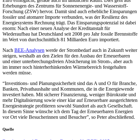
Euro ermöglicht, gerade auch im ländlichen Raum. Dies geht aus
Erhebungen des Zentrums für Sonnenenergie- und Wasserstoff-
Forschung (ZSW) hervor. Damit sind auch erhebliche Einsparungen
fossiler und atomarer Importe verbunden, was der Resilienz des
Energiesystems Rechnung trägt. Das Einsparungspotenzial ist dabei
enorm: Nach einer neuen Analyse der Kreditanstalt für
Wiederaufbau hat Deutschland seit 2008 pro Jahr fossile Brennstoffe
im Wert von durchschnittlich 81 Milliarden Euro importiert.
Nach
BEE-Analysen
werde der Strombedarf auch in Zukunft weiter
steigen, weshalb an den Zielen für den Ausbau der Erneuerbaren
und einer unterbrechungsfreien Absicherung im Strom-, aber auch
im immer noch hinterherhinkenden Wärmebereich festgehalten
werden müsse.
“Investitions- und Planungssicherheit sind das A und O für Branche,
Banken, Privathaushalte und Kommunen, die in die Energiewende
investiert haben. Mit sicherer Finanzierung, weniger Bürokratie und
mehr Digitalisierung sowie einer klar auf Erneuerbare ausgerichteten
Energiestrategie profitieren sowohl Standort als auch Gesellschaft.
In diesem Sinne wünsche ich dem Tag der Erneuerbaren Energien
vor Ort viele Besucherinnen und Besucher”, so Peter abschließend.
Quelle