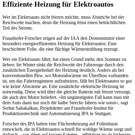
Effiziente Heizung für Elektroautos
Wer im Elektroauto nicht frieren möchte, muss Abstriche bei der
Reichweite machen, denn die Heizung frisst einen beträchtlichen
Teil des Stroms.
Fraunhofer-Forscher zeigen auf der IAA den Demonstrator einer
besonders energieeffizienten Heizung für Elektroautos: Eine
beschichtete Folie, die eine flächige Wärmestrahlung erzeugt.
Wer ein Elektroauto fährt, hat einen Grund mehr, den Sommer zu
lieben: Im Winter sinkt die Reichweite der Fahrzeuge durch den
zusätzlichen Energiebedarf der Heizung deutlich. Anders als bei
konventionellen Pkw, wo Motorabwärme im Überfluss vorhanden
ist, um das Fahrzeuginnere aufzuheizen, fällt bei Elektroautos so gut
wie keine Abwärme an. Eine zusätzliche elektrische Heizung ist
notwendig. Diese wird über die gleiche Batterie mit Strom versorgt,
die auch den Motor beliefert. »Im ungünstigsten Fall kann man mit
dem Auto dann nur noch die halbe Strecke fahren wie sonst«, sagt
Serhat Sahakalkan, Projektleiter am Fraunhofer-Institut für
Produktionstechnik und Automatisierung IPA in Stuttgart.
Forscher des IPA haben eine Flächenheizung auf Folienbasis
entwickelt, die in Elektroautos schnell für wohlige Wärme sorgt und
dadurch – vor allem auf kurzen Fahrten – effektiver ist als bisherige