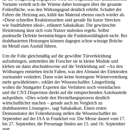
Variante verteilt sich die Wärme dabei homogen über die gesamte
Folienfläche, was den Wirkungsgrad deutlich erhöht. Schaltet der
Fahrer die Heizung aus, kühlt das Material ebenso rasch wieder ab.
»Diese schnellen Reaktionszeiten sind gerade für kurze Strecken
wie Stadtfahrten ideal«, erläutert Sahakalkan. Die gewünschte
Heizleistung lässt sich vom Nutzer stufenlos regeln. Selbst
punktuelle Defekte beeinträchtigen die Funktionsfähigkeit nicht. Bei
drahtbasierten Heizungen können dagegen schon winzige Brüche
im Metall zum Ausfall führen.
Um die Folie gleichmäßig auf die gewölbte Türverkleidung
aufzubringen, unterteilen die Forscher sie in kleine Module und
kleben sie dann abschnittsweise auf die Verkleidung auf: »An den
Wölbungen entstehen leicht Falten, was den Abstand der Elektroden
zueinander verändert. Dann wäre keine homogene Wärmeverteilung
mehr gewährleistet«, erklärt der Wissenschaftler. Längerfristig
wollen die Stuttgarter Experten das Verfahren noch vereinfachen
und die CNT-Dispersion direkt auf die entsprechenden Autobauteile
aufsprühen. »Dies würde den Herstellungsprozess deutlich
wirtschaftlicher machen – gerade auch im Vergleich zu
drahtbasierten Lösungen«, sagt Sahakalkan. Einen ersten
Demonstrator der Folienheizung stellen die Wissenschaftler im
September auf der IAA in Frankfurt vor. Die Messe dauert vom 17.
bis 27. September, die Pressetage finden am 15. und 16. September
statt.