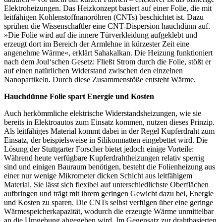
Elektroheizungen. Das Heizkonzept basiert auf einer Folie, die mit
leitfähigen Kohlenstoffnanoröhren (CNTs) beschichtet ist. Dazu
sprühen die Wissenschaftler eine CNT-Dispersion hauchdünn auf.
»Die Folie wird auf die innere Türverkleidung aufgeklebt und
erzeugt dort im Bereich der Armlehne in kürzester Zeit eine
angenehme Wärme«, erklärt Sahakalkan. Die Heizung funktioniert
nach dem Joul‘schen Gesetz: Fließt Strom durch die Folie, stößt er
auf einen natürlichen Widerstand zwischen den einzelnen
Nanopartikeln. Durch diese Zusammenstöße entsteht Wärme.
Hauchdünne Folie spart Energie und Kosten
Auch herkömmliche elektrische Widerstandsheizungen, wie sie
bereits in Elektroautos zum Einsatz kommen, nutzen dieses Prinzip.
Als leitfähiges Material kommt dabei in der Regel Kupferdraht zum
Einsatz, der beispielsweise in Silikonmatten eingebettet wird. Die
Lösung der Stuttgarter Forscher bietet jedoch einige Vorteile:
Während heute verfügbare Kupferdrahtheizungen relativ sperrig
sind und einigen Bauraum benötigen, besteht die Folienheizung aus
einer nur wenige Mikrometer dicken Schicht aus leitfähigem
Material. Sie lässt sich flexibel auf unterschiedlichste Oberflächen
aufbringen und trägt mit ihrem geringen Gewicht dazu bei, Energie
und Kosten zu sparen. Die CNTs selbst verfügen über eine geringe
Wärmespeicherkapazität, wodurch die erzeugte Wärme unmittelbar
an die Umgebung abgegeben wird. Im Gegensatz zur drahtbasierten