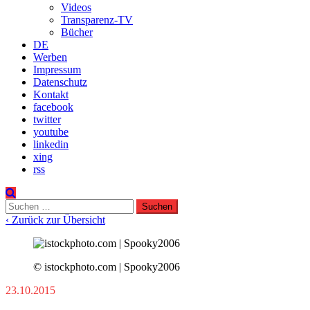
Videos
Transparenz-TV
Bücher
DE
Werben
Impressum
Datenschutz
Kontakt
facebook
twitter
youtube
linkedin
xing
rss
Suchen
nach:
‹ Zurück zur Übersicht
© istockphoto.com | Spooky2006
23.10.2015