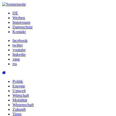
Skip
to
DE
content
Werben
Impressum
Datenschutz
Kontakt
facebook
twitter
youtube
linkedin
xing
rss
Politik
Energie
Umwelt
Wirtschaft
Mobilität
Wissenschaft
Zukunft
Tipps