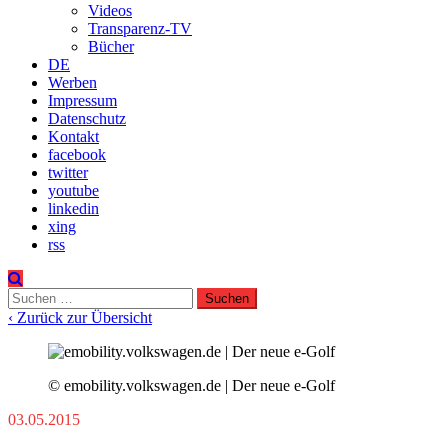
Videos
Transparenz-TV
Bücher
DE
Werben
Impressum
Datenschutz
Kontakt
facebook
twitter
youtube
linkedin
xing
rss
Suchen
nach:
‹ Zurück zur Übersicht
© emobility.volkswagen.de | Der neue e-Golf
03.05.2015