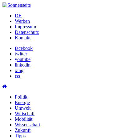
Skip
to
DE
content
Werben
Impressum
Datenschutz
Kontakt
facebook
twitter
youtube
linkedin
xing
rss
Politik
Energie
Umwelt
Wirtschaft
Mobilität
Wissenschaft
Zukunft
Tipps