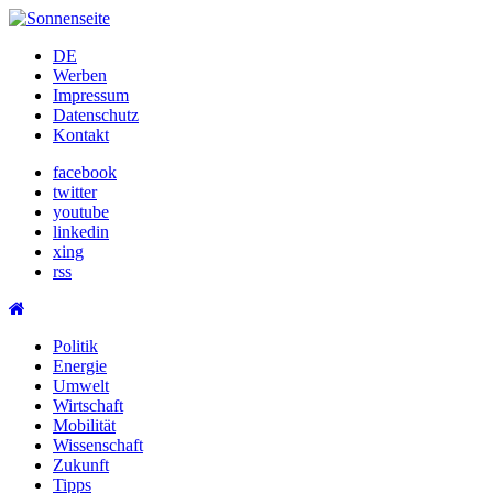
Skip
to
DE
content
Werben
Impressum
Datenschutz
Kontakt
facebook
twitter
youtube
linkedin
xing
rss
Politik
Energie
Umwelt
Wirtschaft
Mobilität
Wissenschaft
Zukunft
Tipps