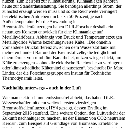
nutzen, zum Beispiel zur Klimatisierung. Klimaanlagen gehören
heute zur Standardausstattung. Sie benötigen allerdings Strom, der
zunächst erzeugt werden muss und so die Reichweite verringert –
bei elektrischen Antrieben um bis zu 50 Prozent, je nach
Außentemperatur. Für die Anwendung in
Brennstoffzellenfahrzeugen haben DLR-Forscher deshalb ein
neuartiges Konzept entwickelt für eine Klimaanlage auf
Metallhydridbasis. Abhängig von Druck und Temperatur erzeugen
Metallhydride Wärme beziehungsweise Kälte. „Die ohnehin
vorhandene Druckdifferenz zwischen dem Wasserstofftank mit
mehreren hundert Bar und der Brennstoffzelle, die lediglich mit
einem Druck von rund fünf Bar arbeitet, nutzen wir geschickt, um
Kälte zu erzeugen – ohne die elektrische Reichweite zu verringern
oder klimaschädliche Kältemittel einzusetzen“, beschreibt Dr. Marc
Linder, der die Forschungsgruppe am Institut für Technische
Thermodynamik leitet.
Nachhaltig unterwegs – auch in der Luft
Wie man elektrisch und emissionsfrei abhebt, das haben DLR-
Wissenschaftler mit dem weltweit ersten viersitzigen
Brennstoffzellenflugzeug HY4 gezeigt, dessen Erstflug im
September 2016 stattfand. Eine weitere Option, den Luftverkehr der
Zukunft nachhaltiger zu machen, ist der Einsatz von CO2-neutralem
Kerosin, zum Beispiel auf Grundlage von Biomasse. Erhebliche