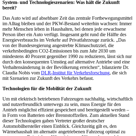
System- und Technologieszenarien: Was hält die Zukunft
bereit?
Das Auto wird auf absehbare Zeit das zentrale Fortbewegungsmittel
im Alltag bleiben und der PKW-Bestand weiterhin wachsen: Immer
mehr Menschen leben in Haushalten, bei denen jede erwachsene
Person über ein Auto verfügt. Insgesamt geht rund die Hälfte des
Energieverbrauchs im Verkehr auf Privatfahrzeuge zurück. „Das
von der Bundesregierung angestrebte Klimaschutzziel, die
verkehrsbedingten CO2-Emissionen bis zum Jahr 2030 um
mindestens 40 Prozent gegenüber 1990 zu reduzieren, lässt sich nur
durch den konsequenten Umstieg auf alternative Antriebe und eine
Verhaltensänderung in der Bevölkerung erreichen“, bilanzierte Dr.
Claudia Nobis vom
DLR-Institut für Verkehrsforschung
, die sich
mit Szenarien zur Zukunft des Verkehrs befasst.
Technologien für die Mobilität der Zukunft
Um mit elektrisch betriebenen Fahrzeugen nachhaltig, wirtschaftlich
und nutzerfreundlich unterwegs zu sein, muss Energie für den
Antrieb möglichst effizient gespeichert und bereitgestellt werden –
in Form von Batterien oder Brennstoffzellen. Zum aktuellen Stand
dieser Technologien gaben Vertreter großer deutscher
Automobilhersteller einen Einblick. Gleichzeitig gilt es, den
Wärmehaushalt im alternativ angetriebenen Fahrzeug optimal zu