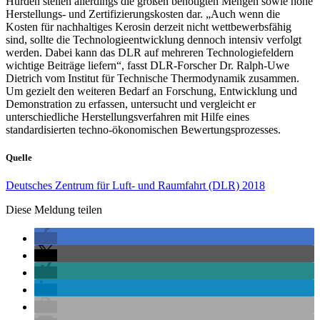
Hürden stellen allerdings die großen benötigten Mengen sowie hohe
Herstellungs- und Zertifizierungskosten dar. „Auch wenn die
Kosten für nachhaltiges Kerosin derzeit nicht wettbewerbsfähig
sind, sollte die Technologieentwicklung dennoch intensiv verfolgt
werden. Dabei kann das DLR auf mehreren Technologiefeldern
wichtige Beiträge liefern“, fasst DLR-Forscher Dr. Ralph-Uwe
Dietrich vom Institut für Technische Thermodynamik zusammen.
Um gezielt den weiteren Bedarf an Forschung, Entwicklung und
Demonstration zu erfassen, untersucht und vergleicht er
unterschiedliche Herstellungsverfahren mit Hilfe eines
standardisierten techno-ökonomischen Bewertungsprozesses.
Quelle
Deutsches Zentrum für Luft- und Raumfahrt (DLR) 2018
Diese Meldung teilen