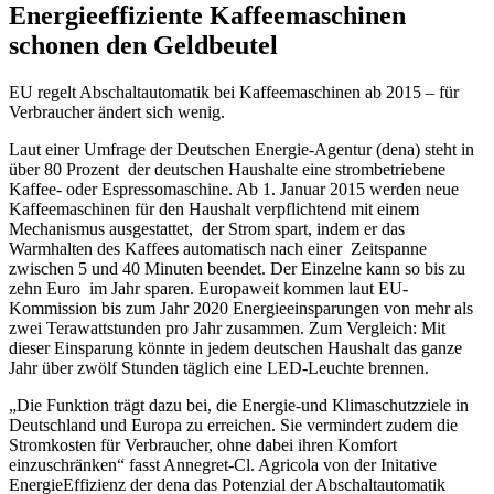
Energieeffiziente Kaffeemaschinen
schonen den Geldbeutel
EU regelt Abschaltautomatik bei Kaffeemaschinen ab 2015 – für
Verbraucher ändert sich wenig.
Laut einer Umfrage der Deutschen Energie-Agentur (dena) steht in
über 80 Prozent der deutschen Haushalte eine strombetriebene
Kaffee- oder Espressomaschine. Ab 1. Januar 2015 werden neue
Kaffeemaschinen für den Haushalt verpflichtend mit einem
Mechanismus ausgestattet, der Strom spart, indem er das
Warmhalten des Kaffees automatisch nach einer Zeitspanne
zwischen 5 und 40 Minuten beendet. Der Einzelne kann so bis zu
zehn Euro im Jahr sparen. Europaweit kommen laut EU-
Kommission bis zum Jahr 2020 Energieeinsparungen von mehr als
zwei Terawattstunden pro Jahr zusammen. Zum Vergleich: Mit
dieser Einsparung könnte in jedem deutschen Haushalt das ganze
Jahr über zwölf Stunden täglich eine LED-Leuchte brennen.
„Die Funktion trägt dazu bei, die Energie-und Klimaschutzziele in
Deutschland und Europa zu erreichen. Sie vermindert zudem die
Stromkosten für Verbraucher, ohne dabei ihren Komfort
einzuschränken“ fasst Annegret-Cl. Agricola von der Initative
EnergieEffizienz der dena das Potenzial der Abschaltautomatik