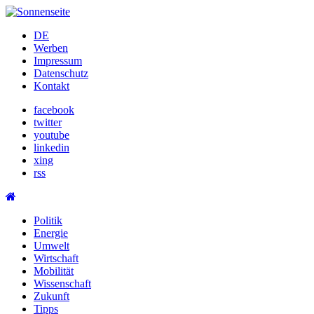
Skip
to
DE
content
Werben
Impressum
Datenschutz
Kontakt
facebook
twitter
youtube
linkedin
xing
rss
Politik
Energie
Umwelt
Wirtschaft
Mobilität
Wissenschaft
Zukunft
Tipps