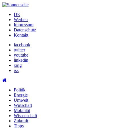
Skip
to
DE
content
Werben
Impressum
Datenschutz
Kontakt
facebook
twitter
youtube
linkedin
xing
rss
Politik
Energie
Umwelt
Wirtschaft
Mobilität
Wissenschaft
Zukunft
Tipps