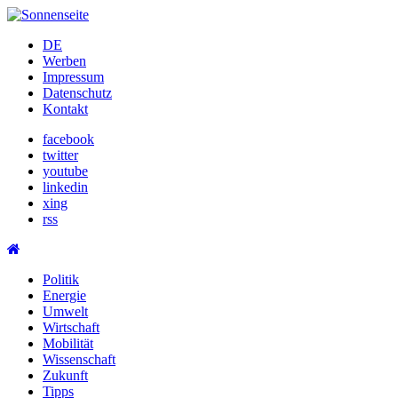
Skip
to
DE
content
Werben
Impressum
Datenschutz
Kontakt
facebook
twitter
youtube
linkedin
xing
rss
Politik
Energie
Umwelt
Wirtschaft
Mobilität
Wissenschaft
Zukunft
Tipps