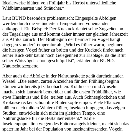
Idealerweise blühen von Frühjahr bis Herbst unterschiedliche
Wildblumenarten und Sträucher.“
Laut BUND besonders problematisch: Eingespielte Abfolgen
werden durch die veränderten Temperaturen voneinander
entkoppelt. Ein Beispiel: Der Kuckuck richtet seine Zugzeiten an
der Tageslänge aus und kommt daher immer zur gleichen Jahreszeit
aus Afrika zurück. Der Brutbeginn der heimischen Vögel hängt
dagegen von der Temperatur ab. „Wird es früher warm, beginnen
die hiesigen Vögel früher zu brüten und der Kuckuck findet nach
seiner Rückkehr kaum noch Gelegenheit zur Eiablage, da die Brut
seiner Wirtsvögel schon geschlüpft ist“, erläutert der BUND-
Naturschutzexperte.
Aber auch die Abfolge in der Nahrungskette gerät durcheinander.
Wessel: „Die ersten, zarten Anzeichen für den Frühlingsbeginn
können wir bereits jetzt beobachten. Kohlmeisen und Amseln
machen sich lautstark bemerkbar und die ersten Frühblüher, wie
etwa Haselnuss und Erle, treiben aus. Auch Schneeglöckchen und
Krokusse recken schon ihre Blütenköpfe empor. Viele Pflanzen
blühen nach milden Wintern früher, Insekten hingegen, das zeigen
Studien, entwickeln sich nicht im gleichen Tempo, eine
Nahrungslücke für die Bestäuber entsteht.“ Ist die
Insektenpopulation wegen des Futtermangels kleiner, macht sich das
später im Jahr bei der Population von insektenfressenden Vögeln