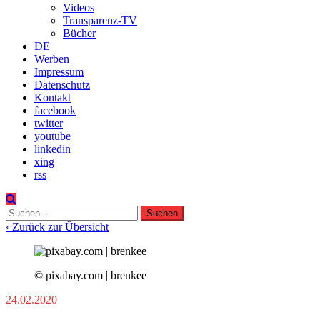
Videos
Transparenz-TV
Bücher
DE
Werben
Impressum
Datenschutz
Kontakt
facebook
twitter
youtube
linkedin
xing
rss
Suchen
nach:
‹ Zurück zur Übersicht
© pixabay.com | brenkee
24.02.2020