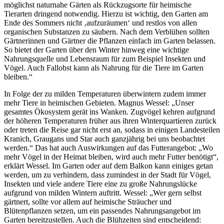
möglichst naturnahe Gärten als Rückzugsorte für heimische
Tierarten dringend notwendig. Hierzu ist wichtig, den Garten am
Ende des Sommers nicht ‚aufzuräumen‘ und restlos von allen
organischen Substanzen zu säubern. Nach dem Verblühen sollten
Gärtnerinnen und Gärtner die Pflanzen einfach im Garten belassen.
So bietet der Garten über den Winter hinweg eine wichtige
Nahrungsquelle und Lebensraum für zum Beispiel Insekten und
Vögel. Auch Fallobst kann als Nahrung für die Tiere im Garten
bleiben.“
In Folge der zu milden Temperaturen überwintern zudem immer
mehr Tiere in heimischen Gebieten. Magnus Wessel: „Unser
gesamtes Ökosystem gerät ins Wanken. Zugvögel kehren aufgrund
der höheren Temperaturen früher aus ihren Winterquartieren zurück
oder treten die Reise gar nicht erst an, sodass in einigen Landesteilen
Kranich, Graugans und Star auch ganzjährig bei uns beobachtet
werden.“ Das hat auch Auswirkungen auf das Futterangebot: „Wo
mehr Vögel in der Heimat bleiben, wird auch mehr Futter benötigt“,
erklärt Wessel. Im Garten oder auf dem Balkon kann einiges getan
werden, um zu verhindern, dass zumindest in der Stadt für Vögel,
Insekten und viele andere Tiere eine zu große Nahrungslücke
aufgrund von milden Wintern auftritt. Wessel: „Wer gern selbst
gärtnert, sollte vor allem auf heimische Sträucher und
Blütenpflanzen setzen, um ein passendes Nahrungsangebot im
Garten bereitzustellen. Auch die Blühzeiten sind entscheidend: