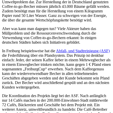
Umweltproblem dar. Zur Herstellung der in Deutschland genutzten
Coffee-to-go-Becher müssen jährlich 43.000 Bäume gefällt werden.
Zudem benötigt man für die Herstellung von einem Kilogramm
Papier rund 50 Liter Wasser. Ganz zu schweigen von der Energie,
die über die gesamte Wertschöpfungskette benötigt wird.
Aber was kann man dagegen tun? Viele Akteure haben das
Müllproblem und die Ressourcenverschwendung durch die
Verwendung von Coffee-to-go-Bechern erkannt: In einigen
deutschen Städten haben sich Initiativen gebildet.
In Freiburg beispielsweise hat die
Abfall- und Stadtreinigung (ASF)
die Federführung über ein Pfandsystem. Das Prinzip ist denkbar
einfach: Jeder, der seinen Kaffee lieber in einem Mehrwegbecher als
in einem Einwegbecher trinken möchte, kann gegen 1 € Pfand einen
sogenannten „FreiburgCup“ erwerben. Nach dem Kaffeegenuss
kann der wiederverwendbare Becher in allen teilnehmenden
Geschäften abgegeben werden und der Kunde bekommt sein Pfand
zurück. Der Becher wird anschließend gespült und an den nächsten
Kunden weitergegeben.
Die Koordination des Projekts liegt bei der ASF. Nach anfänglich
nur 14 Cafés machen in der 200.000-Einwohner-Stadt mittlerweile
72 Cafés, Bäckereien und Geschäfte bei dem Projekt mit. Ein
weiterer Anreiz, umweltfreundlich zu handeln: Die Café-Betreiber