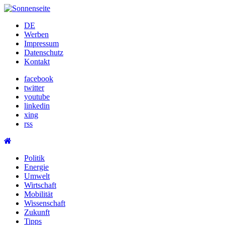
Skip
to
DE
content
Werben
Impressum
Datenschutz
Kontakt
facebook
twitter
youtube
linkedin
xing
rss
Politik
Energie
Umwelt
Wirtschaft
Mobilität
Wissenschaft
Zukunft
Tipps