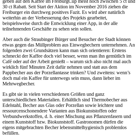
geben auf den Kaffee im FreiburgCup meist noch zwischen 5 ct und
30 ct Rabatt. Seit Start der Aktion im November 2016 ziehen die
Freiburger ein durchweg positives Fazit. Es wird aber natürlich
weiterhin an der Verbesserung des Projekts gearbeitet,
beispielsweise durch die Entwicklung einer App, in der alle
teilnehmenden Geschäfte zu sehen sein sollen.
Aber auch die Straubinger Bürger und Besucher der Stadt können
etwas gegen das Müllproblem aus Einwegbechern unternehmen. An
folgenden zwei Grundsätzen kann man sich orientieren: Erstens
schmeckt der Kaffee doch viel besser, wenn man ihn gemütlich im
Café oder auf der Arbeit genießt – warum sich also nicht mal auch
wirklich fünf Minuten Zeit dafür nehmen und statt aus dem
Pappbecher aus der Porzellantasse trinken? Und zweitens: wenn’s
doch mal ein Kaffee für unterwegs sein muss, dann lieber im
Mehrwegbecher.
Es gibt sie in vielen verschiedenen Größen und ganz
unterschiedlichen Materialien. Erhältlich sind Thermobecher aus
Edelstahl, Becher aus Glas oder Porzellan sowie leichtere und
ressourcenschonendere Varianten aus Biokunststoffen oder
Verbundwerkstoffen, d. h. einer Mischung aus Pflanzenfasern und
einem Kunststoff bzw. Biokunststoff. Gastronomen dürfen die
eigens mitgebrachten Becher lebensmittelhygienisch problemlos
befüllen.