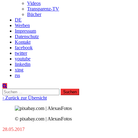
Videos
Transparenz-TV
Bücher
DE
Werben
Impressum
Datenschutz
Kontakt
facebook
twitter
youtube
linkedin
xing
rss
Suchen
nach:
‹ Zurück zur Übersicht
© pixabay.com | AlexasFotos
28.05.2017