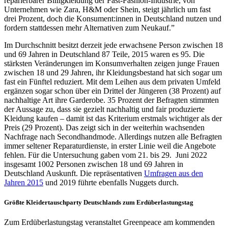
reparierbarer Billigkleidung der Fast-Fashion-Industrie, von
Unternehmen wie Zara, H&M oder Shein, steigt jährlich um fast
drei Prozent, doch die Konsument:innen in Deutschland nutzen und
fordern stattdessen mehr Alternativen zum Neukauf.”
Im Durchschnitt besitzt derzeit jede erwachsene Person zwischen 18
und 69 Jahren in Deutschland 87 Teile, 2015 waren es 95. Die
stärksten Veränderungen im Konsumverhalten zeigen junge Frauen
zwischen 18 und 29 Jahren, ihr Kleidungsbestand hat sich sogar um
fast ein Fünftel reduziert. Mit dem Leihen aus dem privaten Umfeld
ergänzen sogar schon über ein Drittel der Jüngeren (38 Prozent) auf
nachhaltige Art ihre Garderobe. 35 Prozent der Befragten stimmten
der Aussage zu, dass sie gezielt nachhaltig und fair produzierte
Kleidung kaufen – damit ist das Kriterium erstmals wichtiger als der
Preis (29 Prozent). Das zeigt sich in der weiterhin wachsenden
Nachfrage nach Secondhandmode. Allerdings nutzen alle Befragten
immer seltener Reparaturdienste, in erster Linie weil die Angebote
fehlen. Für die Untersuchung gaben vom 21. bis 29. Juni 2022
insgesamt 1002 Personen zwischen 18 und 69 Jahren in
Deutschland Auskunft. Die repräsentativen
Umfragen aus den
Jahren 2015
und 2019 führte ebenfalls Nuggets durch.
Größte Kleidertauschparty Deutschlands zum Erdüberlastungstag
Zum Erdüberlastungstag veranstaltet Greenpeace am kommenden