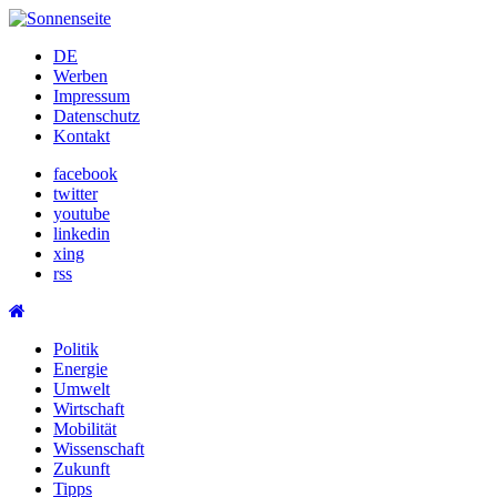
Skip
to
DE
content
Werben
Impressum
Datenschutz
Kontakt
facebook
twitter
youtube
linkedin
xing
rss
Politik
Energie
Umwelt
Wirtschaft
Mobilität
Wissenschaft
Zukunft
Tipps