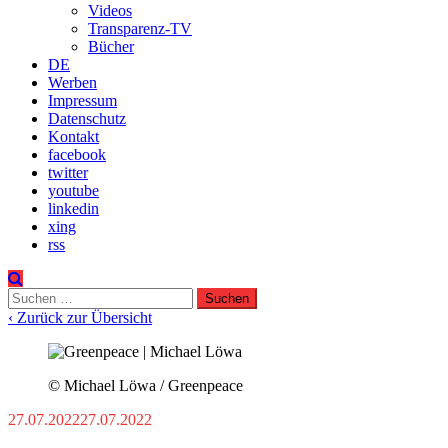
Videos
Transparenz-TV
Bücher
DE
Werben
Impressum
Datenschutz
Kontakt
facebook
twitter
youtube
linkedin
xing
rss
Suchen
nach:
‹ Zurück zur Übersicht
© Michael Löwa / Greenpeace
27.07.2022
27.07.2022