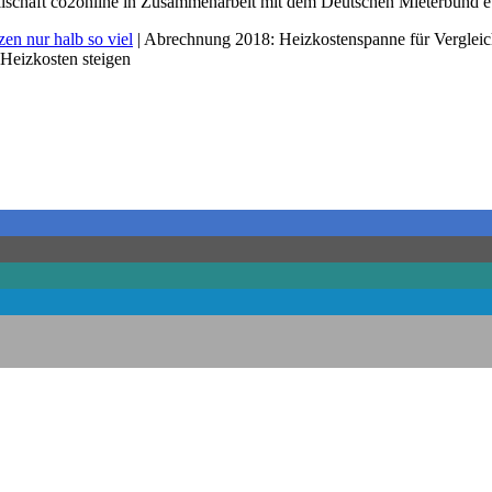
llschaft co2online in Zusammenarbeit mit dem Deutschen Mieterbund e
zen nur halb so viel
| Abrechnung 2018: Heizkostenspanne für Vergleic
Heizkosten steigen