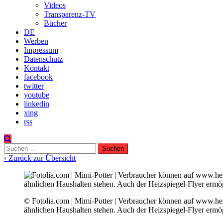
Videos
Transparenz-TV
Bücher
DE
Werben
Impressum
Datenschutz
Kontakt
facebook
twitter
youtube
linkedin
xing
rss
Suchen
nach:
‹ Zurück zur Übersicht
© Fotolia.com | Mimi-Potter | Verbraucher können auf www.he
ähnlichen Haushalten stehen. Auch der Heizspiegel-Flyer ermög