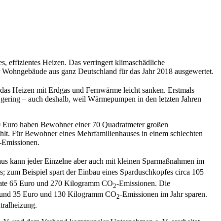
, effizientes Heizen. Das verringert klimaschädliche
r Wohngebäude aus ganz Deutschland für das Jahr 2018 ausgewertet.
 das Heizen mit Erdgas und Fernwärme leicht sanken. Erstmals
gering – auch deshalb, weil Wärmepumpen in den letzten Jahren
 470 Euro haben Bewohner einer 70 Quadratmeter großen
hlt. Für Bewohner eines Mehrfamilienhauses in einem schlechten
-Emissionen.
naus kann jeder Einzelne aber auch mit kleinen Sparmaßnahmen im
zum Beispiel spart der Einbau eines Sparduschkopfes circa 105
tate 65 Euro und 270 Kilogramm CO
-Emissionen. Die
2
h rund 35 Euro und 130 Kilogramm CO
-Emissionen im Jahr sparen.
2
ralheizung.