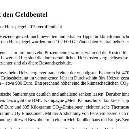
t den Geldbeutel
Heizspiegel 2019 veröffentlicht.
eizenergieverbrauch bewerten und erhalten Tipps für klimafreundliches
r den Heizspiegel wurden rund 102.600 Gebäudedaten zentral beheizte
enen Jahr um rund zehn Prozent teurer wurde, während die Kosten für
ertet. Hier sind die durchschnittlichen Heizkosten vergleichsweise 
zienter sind als ältere Bestandsgebäude.
 Hauses beim Heizenergieverbrauch einer der wichtigsten Faktoren ist.
 Erdgasheizung im vergangenen Jahr im Durchschnitt fürs Heizen geza
h – etwa 980 Euro. Entsprechend höher sind die klimaschädlichen CO
2
tische Sanierungen deutlich und anhaltend senken lassen. Darüber hi
n. Dazu gibt die BMU-Kampagne „Mein Klimaschutz“ konkrete Tipps; 
rt 85 Euro und 335 Kilogramm CO
-Emissionen; elektronische Thermos
2
ogramm CO
-Emissionen. Mit der Abdichtung von Fenstern lassen sic
2
hnung mit zwei Bewohnern in einem Mehrfamilienhaus mit Erdgas-Zent