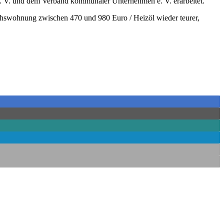
. V. und dem Verband kommunaler Unternehmen e. V. erarbeitet.
hswohnung zwischen 470 und 980 Euro / Heizöl wieder teurer,