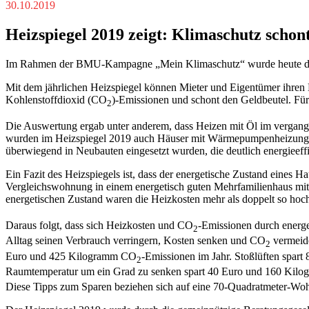
30.10.2019
Heizspiegel 2019 zeigt: Klimaschutz schon
Im Rahmen der BMU-Kampagne „Mein Klimaschutz“ wurde heute der 
Mit dem jährlichen Heizspiegel können Mieter und Eigentümer ihren H
Kohlenstoffdioxid (CO
)-Emissionen und schont den Geldbeutel. Fü
2
Die Auswertung ergab unter anderem, dass Heizen mit Öl im vergang
wurden im Heizspiegel 2019 auch Häuser mit Wärmepumpenheizung bew
überwiegend in Neubauten eingesetzt wurden, die deutlich energieeffi
Ein Fazit des Heizspiegels ist, dass der energetische Zustand eines
Vergleichswohnung in einem energetisch guten Mehrfamilienhaus mit
energetischen Zustand waren die Heizkosten mehr als doppelt so hoc
Daraus folgt, dass sich Heizkosten und CO
-Emissionen durch energe
2
Alltag seinen Verbrauch verringern, Kosten senken und CO
vermeide
2
Euro und 425 Kilogramm CO
-Emissionen im Jahr. Stoßlüften spa
2
Raumtemperatur um ein Grad zu senken spart 40 Euro und 160 Kil
Diese Tipps zum Sparen beziehen sich auf eine 70-Quadratmeter-Wo