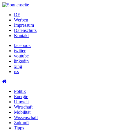
Skip
to
DE
content
Werben
Impressum
Datenschutz
Kontakt
facebook
twitter
youtube
linkedin
xing
rss
Politik
Energie
Umwelt
Wirtschaft
Mobilität
Wissenschaft
Zukunft
Tipps