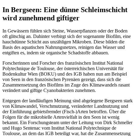
In Bergseen: Eine dünne Schleimschicht
wird zunehmend giftiger
In Gewässern fühlen sich Steine, Wasserpflanzen oder der Boden
oft glitschig an. Dahinter verbirgt sich der sogenannte Biofilm, eine
hauchdünne Schicht aus unzähligen Mikroben. Diese bilden die
Basis des aquatischen Nahrungsnetzes, reinigen das Wasser und
entgiften es, indem sie organische Schadstoffe abbauen.
Forscherinnen und Forscher des französischen Institut National
Polytechnique de Toulouse, der österreichischen Universität für
Bodenkultur Wien (BOKU) und des IGB haben nun am Beispiel
von Seen in den französischen Pyrenäen gezeigt, dass sich die
Zusammensetzung des Biofilms im Zuge des Klimawandels rasant
verändert und giftige Cyanobakterien zunehmen.
Entgegen der landläufigen Meinung sind abgelegene Bergseen stark
von Klimawandel, Verschmutzung, veränderter Landnutzung und
der Einführung gebietsfremder (Fisch-)Arten betroffen. Über die
Folgen für die mikrobielle Artenvielfalt in den Seen ist wenig
bekannt. Ein Forschungsteam unter der Leitung von Dirk Schmeller
und Hugo Sentenac vom Institut National Polytechnique de
Toulouse, an dem das IGB beteiligt war, hat die Zusammensetzung