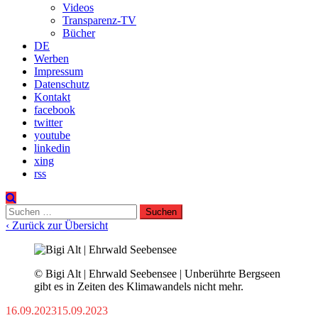
Videos
Transparenz-TV
Bücher
DE
Werben
Impressum
Datenschutz
Kontakt
facebook
twitter
youtube
linkedin
xing
rss
Suchen
nach:
‹ Zurück zur Übersicht
© Bigi Alt | Ehrwald Seebensee | Unberührte Bergseen
gibt es in Zeiten des Klimawandels nicht mehr.
16.09.2023
15.09.2023