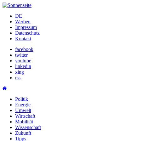
Skip
to
DE
content
Werben
Impressum
Datenschutz
Kontakt
facebook
twitter
youtube
linkedin
xing
rss
Politik
Energie
Umwelt
Wirtschaft
Mobilität
Wissenschaft
Zukunft
Tipps