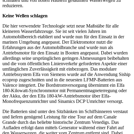
schmalen und von hohen Häusern gesäumten Wasserwegen zu
reduzieren.
Keine Wellen schlagen
Die hier verwendete Technologie setzt neue Maßstäbe für alle
kleineren Wasserfahrzeuge. Sie ist seit vielen Jahren im
Automobilbereich etabliert und wurde nun für den Einsatz in der
marinen Umgebung angepasst. Der Elektromotor nutzt die
Erfahrungen aus der Automobilbranche und wurde nun als
Antriebsmotor für den Einsatz in Booten angepasst. Dabei wurden
allerdings seine ursprünglichen geringen Abmessungen beibehalten
und die vom öffentlichen Linienverkehr geforderten Aspekte einer
umfänglichen Zuverlässigkeit mit einbezogen. Das modulare
Antriebssystem Elfa von Siemens wurde auf die Anwendung Siship
ecoprop zugeschnitten und in die neuesten LFMP-Batterien aus
Valence integriert. Die Bordstromversorgung übernimmt ein Elfa
180-Kilowatt-Synchronmotor mit Permanentmagneterregung oder
der Akku, der den Elfa 180-kW-Antriebsmotor über Elfa-
Monofrequenzumrichter und Sinamics DCP Umrichter versorgt.
Die Batterien sind unter den Sitzbänken im Schiffsinneren verstaut
und liefern genügend Leistung für eine Tour auf dem Canale
Grande durch das beliebte historische Zentrum Venedigs. Das
Aufladen erfolgt dann mittels Generator während einer Fahrt auf
den Wasserwegen, die weiter vom Zentrum entfernt sind. Dabei