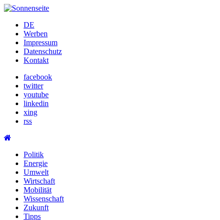
Skip
to
DE
content
Werben
Impressum
Datenschutz
Kontakt
facebook
twitter
youtube
linkedin
xing
rss
Politik
Energie
Umwelt
Wirtschaft
Mobilität
Wissenschaft
Zukunft
Tipps