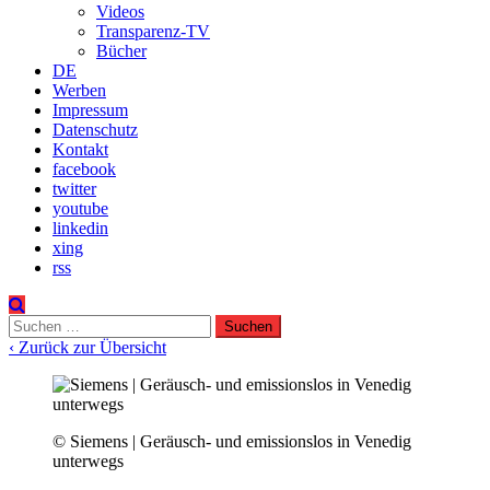
Videos
Transparenz-TV
Bücher
DE
Werben
Impressum
Datenschutz
Kontakt
facebook
twitter
youtube
linkedin
xing
rss
Suchen
nach:
‹ Zurück zur Übersicht
© Siemens | Geräusch- und emissionslos in Venedig
unterwegs