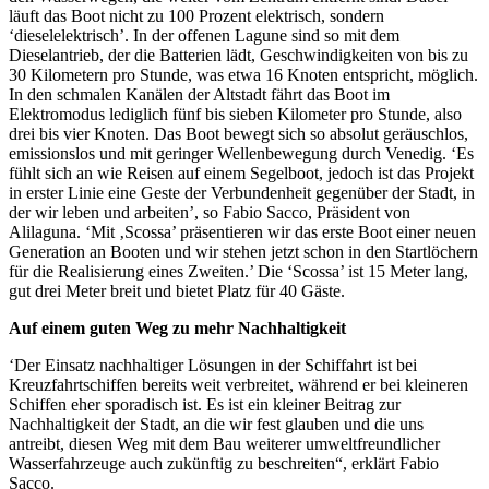
läuft das Boot nicht zu 100 Prozent elektrisch, sondern
‘dieselelektrisch’. In der offenen Lagune sind so mit dem
Dieselantrieb, der die Batterien lädt, Geschwindigkeiten von bis zu
30 Kilometern pro Stunde, was etwa 16 Knoten entspricht, möglich.
In den schmalen Kanälen der Altstadt fährt das Boot im
Elektromodus lediglich fünf bis sieben Kilometer pro Stunde, also
drei bis vier Knoten. Das Boot bewegt sich so absolut geräuschlos,
emissionslos und mit geringer Wellenbewegung durch Venedig. ‘Es
fühlt sich an wie Reisen auf einem Segelboot, jedoch ist das Projekt
in erster Linie eine Geste der Verbundenheit gegenüber der Stadt, in
der wir leben und arbeiten’, so Fabio Sacco, Präsident von
Alilaguna. ‘Mit ‚Scossa’ präsentieren wir das erste Boot einer neuen
Generation an Booten und wir stehen jetzt schon in den Startlöchern
für die Realisierung eines Zweiten.’ Die ‘Scossa’ ist 15 Meter lang,
gut drei Meter breit und bietet Platz für 40 Gäste.
Auf einem guten Weg zu mehr Nachhaltigkeit
‘Der Einsatz nachhaltiger Lösungen in der Schiffahrt ist bei
Kreuzfahrtschiffen bereits weit verbreitet, während er bei kleineren
Schiffen eher sporadisch ist. Es ist ein kleiner Beitrag zur
Nachhaltigkeit der Stadt, an die wir fest glauben und die uns
antreibt, diesen Weg mit dem Bau weiterer umweltfreundlicher
Wasserfahrzeuge auch zukünftig zu beschreiten“, erklärt Fabio
Sacco.