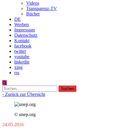
Videos
Transparenz-TV
Bücher
DE
Werben
Impressum
Datenschutz
Kontakt
facebook
twitter
youtube
linkedin
xing
rss
Suchen
nach:
‹ Zurück zur Übersicht
© unep.org
24.05.2016