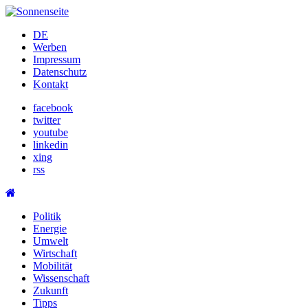
Skip
to
DE
content
Werben
Impressum
Datenschutz
Kontakt
facebook
twitter
youtube
linkedin
xing
rss
Politik
Energie
Umwelt
Wirtschaft
Mobilität
Wissenschaft
Zukunft
Tipps