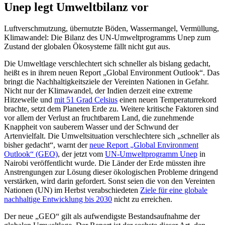
Unep legt Umweltbilanz vor
Luftverschmutzung, übernutzte Böden, Wassermangel, Vermüllung,
Klimawandel: Die Bilanz des UN-Umweltprogramms Unep zum
Zustand der globalen Ökosysteme fällt nicht gut aus.
Die Umweltlage verschlechtert sich schneller als bislang gedacht,
heißt es in ihrem neuen Report „Global Environment Outlook“. Das
bringt die Nachhaltigkeitsziele der Vereinten Nationen in Gefahr.
Nicht nur der Klimawandel, der Indien derzeit eine extreme
Hitzewelle und
mit 51 Grad Celsius
einen neuen Temperaturrekord
brachte, setzt dem Planeten Erde zu. Weitere kritische Faktoren sind
vor allem der Verlust an fruchtbarem Land, die zunehmende
Knappheit von sauberem Wasser und der Schwund der
Artenvielfalt. Die Umweltsituation verschlechtere sich „schneller als
bisher gedacht“, warnt der
neue Report „Global Environment
Outlook“ (GEO)
, der jetzt vom
UN-Umweltprogramm Unep
in
Nairobi veröffentlicht wurde. Die Länder der Erde müssten ihre
Anstrengungen zur Lösung dieser ökologischen Probleme dringend
verstärken, wird darin gefordert. Sonst seien die von den Vereinten
Nationen (UN) im Herbst verabschiedeten
Ziele für eine globale
nachhaltige Entwicklung bis 2030
nicht zu erreichen.
Der neue „GEO“ gilt als aufwendigste Bestandsaufnahme der