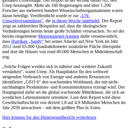
globalen Umweltlage. Der Report ist der sechste dieser Art, den
Unep herausgibt. Mehr als 160 Regierungen und über 1.200
Forscher aus mehreren hundert Wissenschaftsorganisationen waren
daran beteiligt. Veröffentlicht wurde er zur
„UN-
Umweltversammlung“
, die
in dieser Woche stattfindet
. Der Report
zeigt an zahlreichen Beispielen auf, dass die ökologischen
Veränderungen bereits heute große Schäden verursachen. So sei der
bereits eingetretene
Meeresspiegel-Anstieg
dafür verantwortlich,
dass
Hurrikan „Sandy“
bei seiner Attacke auf New York im Jahr
2012 rund 65.000 Quadratkilometer zusätzliche Fläche überspülte
und dort die Häuser von rund 80.000 Menschen in Mitleidenschaft
zog.
„Solche Folgen werden sich in näherer und weiterer Zukunft
verstärken“, warnt Unep. Als Hauptfaktor für den weltweit
steigenden Verbrauch von Energie und anderen Ressourcen
identifiziert „GEO 6“ den wachsenden Wohlstand, der mit nicht-
nachhaltigen Produktions- und Konsumstrukturen erzeugt wird. Der
Hauptgrund dafür sei die global wachsende Mittelklasse, die sich an
westlichen Lebensmustern orientiere. Laut dem Report wird diese
Gesellschaftsschicht von derzeit 1,8 auf 4,9 Milliarden Menschen im
Jahr 2030 anwachsen – mit dem größten Plus in Asien.
Hier können Sie den Hintergrundbericht weiterlesen