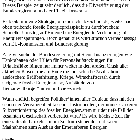
Dieses Beispiel zeigt sehr deutlich, dass die Diversifizierung der
Bundesregierung und der EU ein Irrweg ist.
Es bleibt nur eine Strategie, um die sich abzeichnende, weiter nach
oben treibende fossile Energiepreisspirale zu durchbrechen:
Schneller Umstieg auf Erneuerbare Energien in Verbindung mit
Energieeinsparungen. Doch genau dies wird sträflich vernachlässigt
von EU-Kommission und Bundesregierung.
Alle Versuche der Bundesregierung mit Steuerfinanzierungen wie
Tankrabatten oder Hilfen für Personalaufstockungen für
Urlaubsflüge führen nur immer weiter in den großen Crash aller
aktuellen Krisen, die am Ende die menschliche Zivilisation
auslöschen: Erdüberhitzung, Kriege, Wirtschaftscrash durch
steigende fossile Energiepreise, Aufstände von
Benzinwutbürger*innen und vieles mehr.
Wann endlich begreifen Politiker*innen aller Couleur, dass mit den
schon der Vergangenheit falschen Instrumenten, der immer stärkeren
Subventionierung des fossilen Energiesystem nur der tiefe Fall der
gesamten Gesellschaft vorbereitet wird? Es wird höchste Zeit für
eine radikale Umkehr mit im Zentrum stehenden radikalen
Maßnahmen zum Ausbau der Erneuerbaren Energien.
Quelle