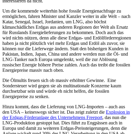
interessieren da nicht.
Um die kommende weiterhin hohe fossile Energienachfrage zu
ermöglichen, fahren Minister und Kanzler weiter in alle Welt – nach
Katar, Senegal, Israel, Jordanien, um LNG, also höchst
klimaschädliches Erdgas aus anderen Regionen der Welt als Ersatz
für Russlands Energielieferungen zu bekommen. Doch auch das
wird nichts nützen, denn alle diese Erdgas- und Erdölförderregionen
haben ja nicht plötzlich viel mehr Erdgas und Erdöl als zuvor, sie
können nur die Lieferwege ändern. Statt den bisherigen Kunden in
Pakistan, Indien, Japan, China und andere werden nun die Öl- und
LNG-Tanker nach Europa umgelenkt, weil die zur Ablösung
russischer Energie höhere Preise zahlen. Auch das treibt die fossilen
Energiepreise massiv nach oben.
Die Ölmultis freuen sich ob massiv erhöhter Gewinne. Eine
Sondersteuer wird gegen sie als multinationale Konzerne kaum
durchsetzbar sein und würde eh nicht helfen, die fossilen
Energiepreise zu senken.
Hinzu kommt, dass die Lieferung von LNG-Importen – auch aus
den USA – keineswegs sicher ist. Das zeigt zuletzt die
Explosion in
der Erdgas-Förderanlage des Unternehmens Freeport
, das nun die
LNG-Produktion gestoppt hat. Dies führt zu Engpässen auch in
Europa und damit zu weiteren Erdgas-Preissteigerungen, denn die
Anlage wickelt rund 20% der LNG-Verarbeitung in den USA ab.