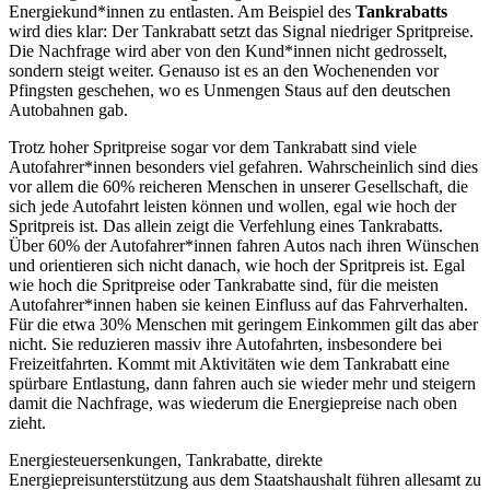
Energiekund*innen zu entlasten. Am Beispiel des
Tankrabatts
wird dies klar: Der Tankrabatt setzt das Signal niedriger Spritpreise.
Die Nachfrage wird aber von den Kund*innen nicht gedrosselt,
sondern steigt weiter. Genauso ist es an den Wochenenden vor
Pfingsten geschehen, wo es Unmengen Staus auf den deutschen
Autobahnen gab.
Trotz hoher Spritpreise sogar vor dem Tankrabatt sind viele
Autofahrer*innen besonders viel gefahren. Wahrscheinlich sind dies
vor allem die 60% reicheren Menschen in unserer Gesellschaft, die
sich jede Autofahrt leisten können und wollen, egal wie hoch der
Spritpreis ist. Das allein zeigt die Verfehlung eines Tankrabatts.
Über 60% der Autofahrer*innen fahren Autos nach ihren Wünschen
und orientieren sich nicht danach, wie hoch der Spritpreis ist. Egal
wie hoch die Spritpreise oder Tankrabatte sind, für die meisten
Autofahrer*innen haben sie keinen Einfluss auf das Fahrverhalten.
Für die etwa 30% Menschen mit geringem Einkommen gilt das aber
nicht. Sie reduzieren massiv ihre Autofahrten, insbesondere bei
Freizeitfahrten. Kommt mit Aktivitäten wie dem Tankrabatt eine
spürbare Entlastung, dann fahren auch sie wieder mehr und steigern
damit die Nachfrage, was wiederum die Energiepreise nach oben
zieht.
Energiesteuersenkungen, Tankrabatte, direkte
Energiepreisunterstützung aus dem Staatshaushalt führen allesamt zu