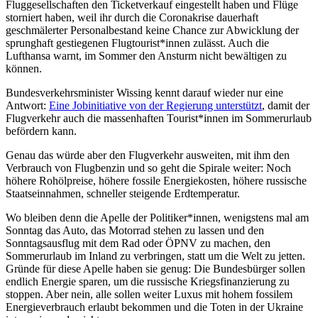
Fluggesellschaften den Ticketverkauf eingestellt haben und Flüge
storniert haben, weil ihr durch die Coronakrise dauerhaft
geschmälerter Personalbestand keine Chance zur Abwicklung der
sprunghaft gestiegenen Flugtourist*innen zulässt. Auch die
Lufthansa warnt, im Sommer den Ansturm nicht bewältigen zu
können.
Bundesverkehrsminister Wissing kennt darauf wieder nur eine
Antwort:
Eine Jobinitiative von der Regierung unterstützt
, damit der
Flugverkehr auch die massenhaften Tourist*innen im Sommerurlaub
befördern kann.
Genau das würde aber den Flugverkehr ausweiten, mit ihm den
Verbrauch von Flugbenzin und so geht die Spirale weiter: Noch
höhere Rohölpreise, höhere fossile Energiekosten, höhere russische
Staatseinnahmen, schneller steigende Erdtemperatur.
Wo bleiben denn die Apelle der Politiker*innen, wenigstens mal am
Sonntag das Auto, das Motorrad stehen zu lassen und den
Sonntagsausflug mit dem Rad oder ÖPNV zu machen, den
Sommerurlaub im Inland zu verbringen, statt um die Welt zu jetten.
Gründe für diese Apelle haben sie genug: Die Bundesbürger sollen
endlich Energie sparen, um die russische Kriegsfinanzierung zu
stoppen. Aber nein, alle sollen weiter Luxus mit hohem fossilem
Energieverbrauch erlaubt bekommen und die Toten in der Ukraine