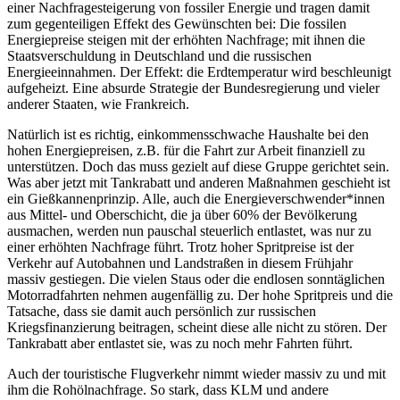
einer Nachfragesteigerung von fossiler Energie und tragen damit
zum gegenteiligen Effekt des Gewünschten bei: Die fossilen
Energiepreise steigen mit der erhöhten Nachfrage; mit ihnen die
Staatsverschuldung in Deutschland und die russischen
Energieeinnahmen. Der Effekt: die Erdtemperatur wird beschleunigt
aufgeheizt. Eine absurde Strategie der Bundesregierung und vieler
anderer Staaten, wie Frankreich.
Natürlich ist es richtig, einkommensschwache Haushalte bei den
hohen Energiepreisen, z.B. für die Fahrt zur Arbeit finanziell zu
unterstützen. Doch das muss gezielt auf diese Gruppe gerichtet sein.
Was aber jetzt mit Tankrabatt und anderen Maßnahmen geschieht ist
ein Gießkannenprinzip. Alle, auch die Energieverschwender*innen
aus Mittel- und Oberschicht, die ja über 60% der Bevölkerung
ausmachen, werden nun pauschal steuerlich entlastet, was nur zu
einer erhöhten Nachfrage führt. Trotz hoher Spritpreise ist der
Verkehr auf Autobahnen und Landstraßen in diesem Frühjahr
massiv gestiegen. Die vielen Staus oder die endlosen sonntäglichen
Motorradfahrten nehmen augenfällig zu. Der hohe Spritpreis und die
Tatsache, dass sie damit auch persönlich zur russischen
Kriegsfinanzierung beitragen, scheint diese alle nicht zu stören. Der
Tankrabatt aber entlastet sie, was zu noch mehr Fahrten führt.
Auch der touristische Flugverkehr nimmt wieder massiv zu und mit
ihm die Rohölnachfrage. So stark, dass KLM und andere