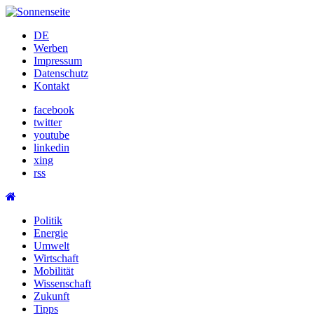
Skip
to
DE
content
Werben
Impressum
Datenschutz
Kontakt
facebook
twitter
youtube
linkedin
xing
rss
Politik
Energie
Umwelt
Wirtschaft
Mobilität
Wissenschaft
Zukunft
Tipps