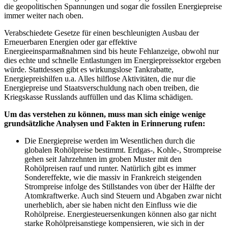
die geopolitischen Spannungen und sogar die fossilen Energiepreise
immer weiter nach oben.
Verabschiedete Gesetze für einen beschleunigten Ausbau der
Erneuerbaren Energien oder gar effektive
Energieeinsparmaßnahmen sind bis heute Fehlanzeige, obwohl nur
dies echte und schnelle Entlastungen im Energiepreissektor ergeben
würde. Stattdessen gibt es wirkungslose Tankrabatte,
Energiepreishilfen u.a. Alles hilflose Aktivitäten, die nur die
Energiepreise und Staatsverschuldung nach oben treiben, die
Kriegskasse Russlands auffüllen und das Klima schädigen.
Um das verstehen zu können, muss man sich einige wenige
grundsätzliche Analysen und Fakten in Erinnerung rufen:
Die Energiepreise werden im Wesentlichen durch die
globalen Rohölpreise bestimmt. Erdgas-, Kohle-, Strompreise
gehen seit Jahrzehnten im groben Muster mit den
Rohölpreisen rauf und runter. Natürlich gibt es immer
Sondereffekte, wie die massiv in Frankreich steigenden
Strompreise infolge des Stillstandes von über der Hälfte der
Atomkraftwerke. Auch sind Steuern und Abgaben zwar nicht
unerheblich, aber sie haben nicht den Einfluss wie die
Rohölpreise. Energiesteuersenkungen können also gar nicht
starke Rohölpreisanstiege kompensieren, wie sich in der