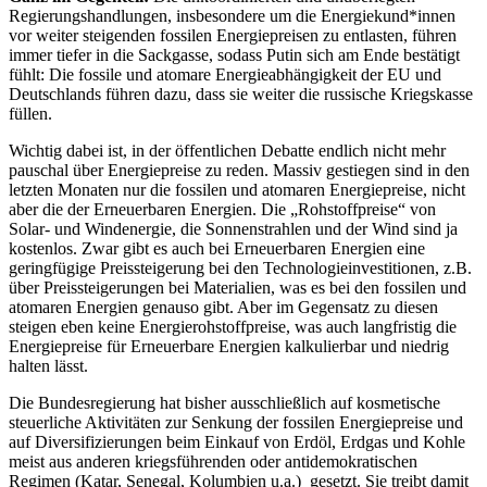
Regierungshandlungen, insbesondere um die Energiekund*innen
vor weiter steigenden fossilen Energiepreisen zu entlasten, führen
immer tiefer in die Sackgasse, sodass Putin sich am Ende bestätigt
fühlt: Die fossile und atomare Energieabhängigkeit der EU und
Deutschlands führen dazu, dass sie weiter die russische Kriegskasse
füllen.
Wichtig dabei ist, in der öffentlichen Debatte endlich nicht mehr
pauschal über Energiepreise zu reden. Massiv gestiegen sind in den
letzten Monaten nur die fossilen und atomaren Energiepreise, nicht
aber die der Erneuerbaren Energien. Die „Rohstoffpreise“ von
Solar- und Windenergie, die Sonnenstrahlen und der Wind sind ja
kostenlos. Zwar gibt es auch bei Erneuerbaren Energien eine
geringfügige Preissteigerung bei den Technologieinvestitionen, z.B.
über Preissteigerungen bei Materialien, was es bei den fossilen und
atomaren Energien genauso gibt. Aber im Gegensatz zu diesen
steigen eben keine Energierohstoffpreise, was auch langfristig die
Energiepreise für Erneuerbare Energien kalkulierbar und niedrig
halten lässt.
Die Bundesregierung hat bisher ausschließlich auf kosmetische
steuerliche Aktivitäten zur Senkung der fossilen Energiepreise und
auf Diversifizierungen beim Einkauf von Erdöl, Erdgas und Kohle
meist aus anderen kriegsführenden oder antidemokratischen
Regimen (Katar, Senegal, Kolumbien u.a.) gesetzt. Sie treibt damit