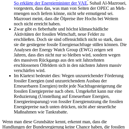
So erklärte der Ener­gie­minister der VAE
, Suhail Al-Mazrouei,
vorgestern, dass das, was man von Seiten der OPEC an Meh­
rmengen noch liefern könne, nicht sehr ermu­ti­gend sei.
Mazrouei meint, dass die Ölpreise ihre Hochs bei Weitem
noch nicht erreicht haben.
Zwar gibt es fieberhafte und höchst klimaschädliche
Aktivitäten der fossilen Wirtschaft, neue Felder zu
erschließen. Doch sie sind offensichtlich nicht so stark, dass
sie die gestiegene fossile Energienachfrage stillen können. Die
Analysen der Energy Watch Group (EWG) zeigen seit
Jahren, dass dies nicht nur so bleiben wird, sondern wegen
des massiven Rückgangs aus den seit Jahrzehnten
erschlossenen Ölfeldern sich in den nächsten Jahren massiv
verschärfen wird.
Im Klartext bedeutet dies: Wegen unzureichender Förderung
fossiler Energien (und unzureichendem Ausbau der
Erneuerbaren Energien) treibt jede Nachfragesteigerung die
fossilen Energiepreise nach oben. Umgekehrt kann nur eine
Reduzierung (Umstellung auf Erneuerbare Energien,
Energieeinsparung) von fossiler Energienutzung die fossilen
Energiepreise nach unten drücken, nicht aber steuerliche
Maßnahmen wie Tankrabatte.
Wenn man diese Grundsätze kennt, erkennt man, dass die
Handlungen der Bundesregierung keine Chance haben, die fossilen