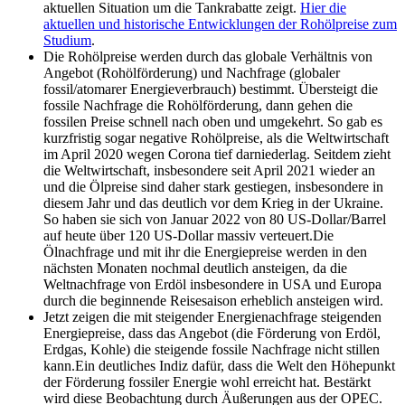
aktuellen Situation um die Tankrabatte zeigt.
Hier die
aktuellen und historische Entwicklungen der Rohölpreise zum
Studium
.
Die Rohölpreise werden durch das globale Verhältnis von
Angebot (Rohölförderung) und Nachfrage (globaler
fossil/atomarer Energieverbrauch) bestimmt. Übersteigt die
fossile Nachfrage die Rohölförderung, dann gehen die
fossilen Preise schnell nach oben und umgekehrt. So gab es
kurzfristig sogar negative Rohölpreise, als die Weltwirtschaft
im April 2020 wegen Corona tief darniederlag. Seitdem zieht
die Weltwirtschaft, insbesondere seit April 2021 wieder an
und die Ölpreise sind daher stark gestiegen, insbesondere in
diesem Jahr und das deutlich vor dem Krieg in der Ukraine.
So haben sie sich von Januar 2022 von 80 US-Dollar/Barrel
auf heute über 120 US-Dollar massiv verteuert.Die
Ölnachfrage und mit ihr die Energiepreise werden in den
nächsten Monaten nochmal deutlich ansteigen, da die
Weltnachfrage von Erdöl insbesondere in USA und Europa
durch die beginnende Reisesaison erheblich ansteigen wird.
Jetzt zeigen die mit steigender Energienachfrage steigenden
Energiepreise, dass das Angebot (die Förderung von Erdöl,
Erdgas, Kohle) die steigende fossile Nachfrage nicht stillen
kann.Ein deutliches Indiz dafür, dass die Welt den Höhepunkt
der Förderung fossiler Energie wohl erreicht hat. Bestärkt
wird diese Beobachtung durch Äußerungen aus der OPEC.