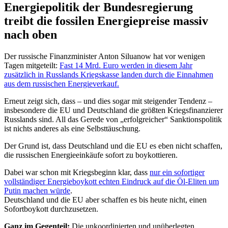
Energiepolitik der Bundesregierung
treibt die fossilen Energiepreise massiv
nach oben
Der russische Finanzminister Anton Siluanow hat vor wenigen
Tagen mitgeteilt:
Fast 14 Mrd. Euro werden in diesem Jahr
zusätzlich in Russlands Kriegskasse landen durch die Einnahmen
aus dem russischen Energieverkauf.
Erneut zeigt sich, dass – und dies sogar mit steigender Tendenz –
insbesondere die EU und Deutschland die größten Kriegsfinanzierer
Russlands sind. All das Gerede von „erfolgreicher“ Sanktionspolitik
ist nichts anderes als eine Selbsttäuschung.
Der Grund ist, dass Deutschland und die EU es eben nicht schaffen,
die russischen Energieeinkäufe sofort zu boykottieren.
Dabei war schon mit Kriegsbeginn klar, dass
nur ein sofortiger
vollständiger Energieboykott echten Eindruck auf die Öl-Eliten um
Putin machen würde
.
Deutschland und die EU aber schaffen es bis heute nicht, einen
Sofortboykott durchzusetzen.
Ganz im Gegenteil:
Die unkoordinierten und unüberlegten