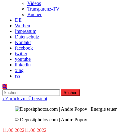
Videos
Transparenz-TV
Bücher
DE
Werben
Impressum
Datenschutz
Kontakt
facebook
twitter
youtube
linkedin
xing
rss
Suchen
nach:
‹ Zurück zur Übersicht
© Depositphotos.com | Andre Popov
11.06.2022
11.06.2022