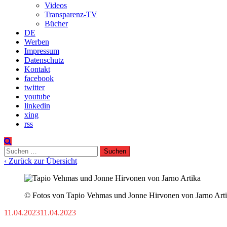
Videos
Transparenz-TV
Bücher
DE
Werben
Impressum
Datenschutz
Kontakt
facebook
twitter
youtube
linkedin
xing
rss
Suchen
nach:
‹ Zurück zur Übersicht
© Fotos von Tapio Vehmas und Jonne Hirvonen von Jarno Artika
11.04.2023
11.04.2023