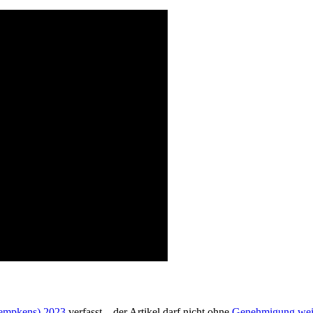
Kempkens) 2023
verfasst – der Artikel darf nicht ohne
Genehmigung weit