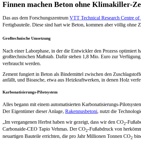
Finnen machen Beton ohne Klimakiller-Z
Das aus dem Forschungszentrum
VTT Technical Research Centre of 
Fertigbauteile. Diese sind hart wie Beton, kommen aber völlig ohne 
Großtechnische Umsetzung
Nach einer Laborphase, in der die Entwickler den Prozess optimiert ha
großtechnischen Maßstab. Dafür stehen 1,8 Mio. Euro zur Verfügung, 
verbraucht werden.
Zement fungiert in Beton als Bindemittel zwischen den Zuschlagstoff
anfällt, und Bioasche, etwa aus Heizkraftwerken, in denen Holz verfe
Karbonatisierungs-Pilotsystem
Alles begann mit einem automatisierten Karbonatisierungs-Pilotsyst
Der Eigentümer dieser Anlage,
Rakennusbetoni
, nutzt die Technolog
„Im vergangenen Herbst haben wir gezeigt, dass wir den CO
-Fußabd
2
Carbonaide-CEO Tapio Vehmas. Der CO
-Fußabdruck von herkömmli
2
neuartigen Bauteile errichten, die pro Jahr Millionen Tonnen CO
bin
2