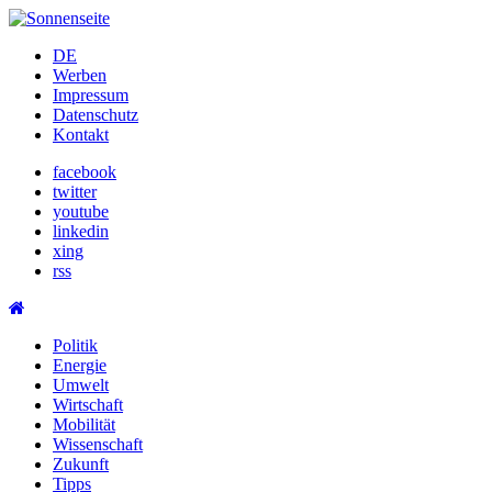
Skip
to
DE
content
Werben
Impressum
Datenschutz
Kontakt
facebook
twitter
youtube
linkedin
xing
rss
Politik
Energie
Umwelt
Wirtschaft
Mobilität
Wissenschaft
Zukunft
Tipps