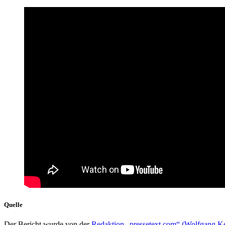
Quelle
Der Bericht wurde von der
Redaktion „pressetext.com“ (Wolfgang 