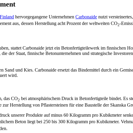
ement
Finland
hervorgegangene Unternehmen
Carbonaide
nutzt versteinerte
Zement aus, dessen Herstellung acht Prozent der weltweiten CO
-Emiss
2
ben, stattet Carbonaide jetzt ein Betonfertigteilewerk im finnischen H
die der Staat, finnische Betonunternehmen und strategische Investore
en Sand und Kies. Carbonaide ersetzt das Bindemittel durch ein Gemisc
uert wird.
em, das CO
bei atmosphärischem Druck in Betonfertigteile bindet. Es s
2
ie zur Herstellung von Pflastersteinen für eine Baustelle der Skanska 
ruck unserer Produkte auf minus 60 Kilogramm pro Kubikmeter senke
chem Beton liegt bei 250 bis 300 Kilogramm pro Kubikmeter. Vehmas 
den.