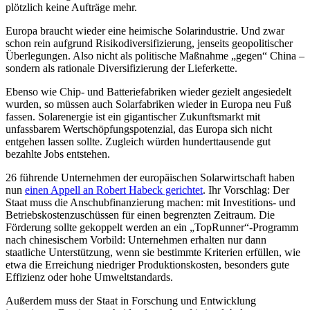
plötzlich keine Aufträge mehr.
Europa braucht wieder eine heimische Solarindustrie. Und zwar
schon rein aufgrund Risikodiversifizierung, jenseits geopolitischer
Überlegungen. Also nicht als politische Maßnahme „gegen“ China –
sondern als rationale Diversifizierung der Lieferkette.
Ebenso wie Chip- und Batteriefabriken wieder gezielt angesiedelt
wurden, so müssen auch Solarfabriken wieder in Europa neu Fuß
fassen. Solarenergie ist ein gigantischer Zukunftsmarkt mit
unfassbarem Wertschöpfungspotenzial, das Europa sich nicht
entgehen lassen sollte. Zugleich würden hunderttausende gut
bezahlte Jobs entstehen.
26 führende Unternehmen der europäischen Solarwirtschaft haben
nun
einen Appell an Robert Habeck gerichtet
. Ihr Vorschlag: Der
Staat muss die Anschubfinanzierung machen: mit Investitions- und
Betriebskostenzuschüssen für einen begrenzten Zeitraum. Die
Förderung sollte gekoppelt werden an ein „TopRunner“-Programm
nach chinesischem Vorbild: Unternehmen erhalten nur dann
staatliche Unterstützung, wenn sie bestimmte Kriterien erfüllen, wie
etwa die Erreichung niedriger Produktionskosten, besonders gute
Effizienz oder hohe Umweltstandards.
Außerdem muss der Staat in Forschung und Entwicklung