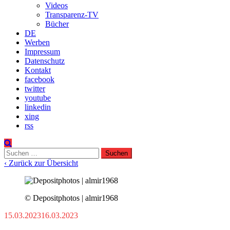
Videos
Transparenz-TV
Bücher
DE
Werben
Impressum
Datenschutz
Kontakt
facebook
twitter
youtube
linkedin
xing
rss
Suchen
nach:
‹ Zurück zur Übersicht
© Depositphotos | almir1968
15.03.2023
16.03.2023