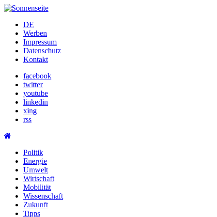
Skip
to
DE
content
Werben
Impressum
Datenschutz
Kontakt
facebook
twitter
youtube
linkedin
xing
rss
Politik
Energie
Umwelt
Wirtschaft
Mobilität
Wissenschaft
Zukunft
Tipps