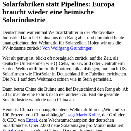
Solarfabriken statt Pipelines: Europa
braucht wieder eine heimische
Solarindustrie
Deutschland war einmal Weltmarktführer in der Photovoltaik-
Industrie. Dann lief China uns den Rang ab – und dominiert heute
unangefochten den Weltmarkt für Solarzellen. Holen wir uns die
PV-Industrie zurück!
Von Wolfgang Gründinger
Wer alt genug ist, blickt oft nostalgisch zurück: auf die Zeit, als
deutsche Unternehmen wie Q-Cells, Solarworld oder Centrotherm
zu den Weltmarktführern für Photovoltaik aufstiegen, und auch US-
Solarfirmen wie FirstSolar in Deutschland ihre Fabriken errichteten.
Die Nr. 1 auf dem Weltmarkt schien wie in Stein gemeißelt.
Dann betrat China die Bühne und lief Deutschland den Rang ab. Ab
2012 machte eine Fabrik nach der anderen zu. Fast die gesamte
Solarindustrie wanderte nach China ab.
Heute ist China der unangefochtene Weltmarktführer. „Wir sind zu
100 Prozent von China abhängig“,
sagt Mario Kohle
, der Gründer
& CEO von
Enpal
, dem Wachstumschampion der deutschen
Solarbranche. Über 2.000 neue Solaranlagen pro Monat installiert
Enpal
zurzeit – made in China. „Dass wir keine eigene