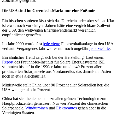
Zollchaos gelegt hat.
Die USA sind im Greentech-Markt nur eine Fußnote
Ein bisschen sortieren lässt sich das Durcheinander aber schon. Klar
ist etwa, noch vor einigen Jahren hätte eine vergleichbare Zollwut
der USA den weltweiten Energiewendemarkt wesentlich
empfindlicher getroffen.
Im Jahr 2009 wurde fast
jede vierte
Photovoltaikanlage in den USA
verbaut. Vergangenes Jahr war es nur noch ungefähr
jede zwölfte
.
Ein ähnlicher Trend zeigt sich bei der Herstellung. Laut einem
Report
des Fraunhofer-Instituts für Solare Energiesysteme ISE
stammten bis tief in die 1990er Jahre um die 40 Prozent aller
produzierten Solarpaneele aus Nordamerika, das damals mit Asien
noch in etwa gleichauf lag.
Mittlerweile stellt China über 90 Prozent aller Solarzellen her, die
USA weniger als ein Prozent.
China hat sich heute bei nahezu allen grünen Technologien zum
Hauptproduzenten gemausert. Nur vier Prozent der chinesischen
Solarpaneele,
Windturbinen
und
Elektroautos
gehen aber in die
Vereinigten Staaten.