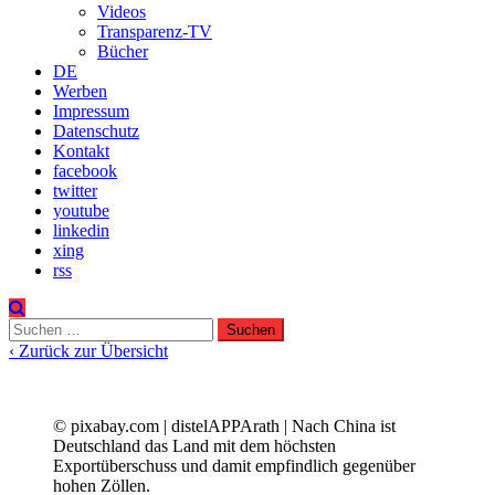
Videos
Transparenz-TV
Bücher
DE
Werben
Impressum
Datenschutz
Kontakt
facebook
twitter
youtube
linkedin
xing
rss
Suchen
nach:
‹ Zurück zur Übersicht
© pixabay.com | distelAPPArath | Nach China ist
Deutschland das Land mit dem höchsten
Exportüberschuss und damit empfindlich gegenüber
hohen Zöllen.