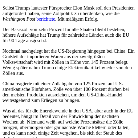
Selbst Trumps lautester Fürsprecher Elon Musk soll den Präsidenten
aufgefordert haben, seine Zollpolitik zu überdenken, wie die
Washington Post
berichtete
. Mit mäßigem Erfolg.
Der Basiszoll von zehn Prozent für alle Staaten bleibt bestehen,
höhere Aufschläge hat Trump für zahlreiche Länder, auch die EU,
für 90 Tage ausgesetzt.
Nochmal nachgelegt hat die US-Regierung hingegen bei China. Ein
Großteil der importieren Waren aus der zweitgrößten
Volkswirtschaft wird mit Zöllen in Höhe von 145 Prozent belegt.
Wenig später nahm Trump einige Elektronikartikel wieder von den
Zöllen aus.
China reagierte mit einer Zollabgabe von 125 Prozent auf US-
amerikanische Einfuhren. Zölle von über 100 Prozent dürften bei
den meisten Produkten ausreichen, um den US-China-Handel
weitestgehend zum Erliegen zu bringen.
Was all das für die Energiewende in den USA, aber auch in der EU
bedeutet, hängt im Detail von der Entwicklung der nächsten
Wochen ab. Niemand weiß, auf welche Prozentsätze die Zölle
morgen, übermorgen oder gar nächste Woche klettern oder fallen,
und es kann noch einige Zeit vergehen, bis sich der Staub des