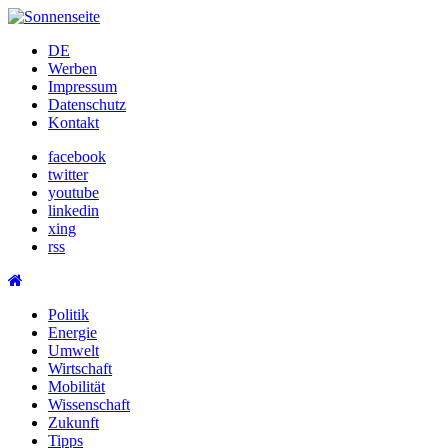
Skip
to
DE
content
Werben
Impressum
Datenschutz
Kontakt
facebook
twitter
youtube
linkedin
xing
rss
Politik
Energie
Umwelt
Wirtschaft
Mobilität
Wissenschaft
Zukunft
Tipps