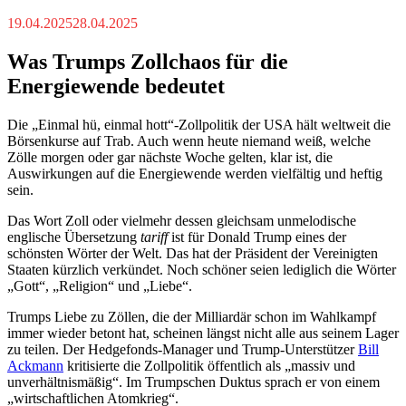
19.04.2025
28.04.2025
Was Trumps Zollchaos für die
Energiewende bedeutet
Die „Einmal hü, einmal hott“-Zollpolitik der USA hält weltweit die
Börsenkurse auf Trab. Auch wenn heute niemand weiß, welche
Zölle morgen oder gar nächste Woche gelten, klar ist, die
Auswirkungen auf die Energiewende werden vielfältig und heftig
sein.
Das Wort Zoll oder vielmehr dessen gleichsam unmelodische
englische Übersetzung
tariff
ist für Donald Trump eines der
schönsten Wörter der Welt. Das hat der Präsident der Vereinigten
Staaten kürzlich verkündet. Noch schöner seien lediglich die Wörter
„Gott“, „Religion“ und „Liebe“.
Trumps Liebe zu Zöllen, die der Milliardär schon im Wahlkampf
immer wieder betont hat, scheinen längst nicht alle aus seinem Lager
zu teilen. Der Hedgefonds-Manager und Trump-Unterstützer
Bill
Ackmann
kritisierte die Zollpolitik öffentlich als „massiv und
unverhältnismäßig“. Im Trumpschen Duktus sprach er von einem
„wirtschaftlichen Atomkrieg“.