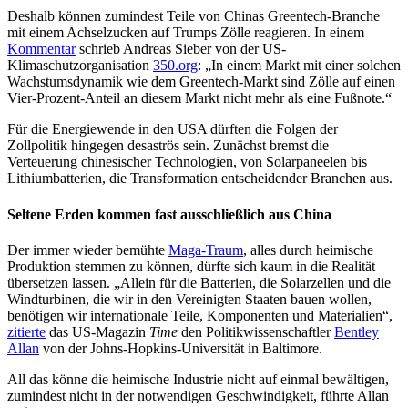
Deshalb können zumindest Teile von Chinas Greentech-Branche
mit einem Achselzucken auf Trumps Zölle reagieren. In einem
Kommentar
schrieb Andreas Sieber von der US-
Klimaschutzorganisation
350.org
: „In einem Markt mit einer solchen
Wachstumsdynamik wie dem Greentech-Markt sind Zölle auf einen
Vier-Prozent-Anteil an diesem Markt nicht mehr als eine Fußnote.“
Für die Energiewende in den USA dürften die Folgen der
Zollpolitik hingegen desaströs sein. Zunächst bremst die
Verteuerung chinesischer Technologien, von Solarpaneelen bis
Lithiumbatterien, die Transformation entscheidender Branchen aus.
Seltene Erden kommen fast ausschließlich aus China
Der immer wieder bemühte
Maga-Traum
, alles durch heimische
Produktion stemmen zu können, dürfte sich kaum in die Realität
übersetzen lassen. „Allein für die Batterien, die Solarzellen und die
Windturbinen, die wir in den Vereinigten Staaten bauen wollen,
benötigen wir internationale Teile, Komponenten und Materialien“,
zitierte
das US-Magazin
Time
den Politikwissenschaftler
Bentley
Allan
von der Johns-Hopkins-Universität in Baltimore.
All das könne die heimische Industrie nicht auf einmal bewältigen,
zumindest nicht in der notwendigen Geschwindigkeit, führte Allan