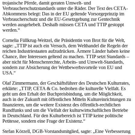
trojanische Pferde, damit geraten Umwelt- und
Verbraucherschutzstandards unter die Räder. Der Text des CETA-
Abkommens belegt: Das in der EU geltende Vorsorgeprinzip im
Verbraucherschutz und die EU-Gesetzgebung zur Gentechnik
werden ausgehebelt. Deshalb müssen CETA und TTIP gestoppt
werden.“
Cornelia Füllkrug-Weitzel, die Präsidentin von Brot für die Welt,
sagte: „TTIP ist auch ein Versuch, dem Welthandel die Regeln der
reichen Industriestaaten aufzudrücken. Ärmere Länder haben keine
Chance, ihre Interessen geltend zu machen. TTIP setzt Standards –
aber nicht für Menschenrechte, Arbeits- und Umwelt-Standards,
sondern zur Absicherung der Wettbewerbsvorteile von EU und
USA.“
Olaf Zimmermann, der Geschäftsführer des Deutschen Kulturrates,
erklärte: „TTIP, CETA & Co. bedrohen die kulturelle Vielfalt. Es
geht um den Erhalt der Buchpreisbindung, um die Möglichkeit,
auch in der Zukunft mit öffentlichen Mitteln Kultureinrichtungen zu
finanzieren, um die weitere Existenz des öffentlich-rechtlichen
Rundfunks und um die Vielfalt der kulturwirtschaftlichen Betriebe
in Deutschland. Für den Kulturbereich ist TTIP keine politische
Petitesse, sondern eine Frage der Existenz.“
Stefan Körzell, DGB-Vorstandsmitglied, sagte: „Eine Verbesserung