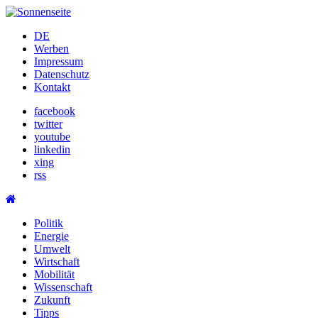
Skip
to
DE
content
Werben
Impressum
Datenschutz
Kontakt
facebook
twitter
youtube
linkedin
xing
rss
Politik
Energie
Umwelt
Wirtschaft
Mobilität
Wissenschaft
Zukunft
Tipps