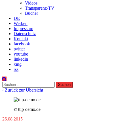
Videos
Transparenz-TV
Bücher
DE
Werben
Impressum
Datenschutz
Kontakt
facebook
twitter
youtube
linkedin
xing
rss
Suchen
nach:
‹ Zurück zur Übersicht
© ttip-demo.de
26.08.2015