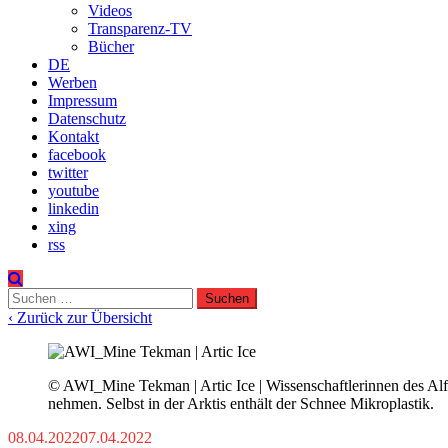
Videos
Transparenz-TV
Bücher
DE
Werben
Impressum
Datenschutz
Kontakt
facebook
twitter
youtube
linkedin
xing
rss
Suchen
nach:
‹ Zurück zur Übersicht
© AWI_Mine Tekman | Artic Ice | Wissenschaftlerinnen des Alf
nehmen. Selbst in der Arktis enthält der Schnee Mikroplastik.
08.04.2022
07.04.2022