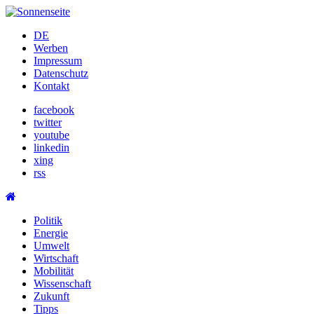
Skip
to
DE
content
Werben
Impressum
Datenschutz
Kontakt
facebook
twitter
youtube
linkedin
xing
rss
Politik
Energie
Umwelt
Wirtschaft
Mobilität
Wissenschaft
Zukunft
Tipps