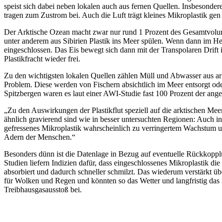
speist sich dabei neben lokalen auch aus fernen Quellen. Insbesond
tragen zum Zustrom bei. Auch die Luft trägt kleines Mikroplastik g
Der Arktische Ozean macht zwar nur rund 1 Prozent des Gesamtvolume
unter anderem aus Sibirien Plastik ins Meer spülen. Wenn dann im Her
eingeschlossen. Das Eis bewegt sich dann mit der Transpolaren Drift
Plastikfracht wieder frei.
Zu den wichtigsten lokalen Quellen zählen Müll und Abwasser aus ark
Problem. Diese werden von Fischern absichtlich im Meer entsorgt oder
Spitzbergen waren es laut einer AWI-Studie fast 100 Prozent der an
„Zu den Auswirkungen der Plastikflut speziell auf die arktischen Mee
ähnlich gravierend sind wie in besser untersuchten Regionen: Auch in
gefressenes Mikroplastik wahrscheinlich zu verringertem Wachstum u
Adern der Menschen.“
Besonders dünn ist die Datenlage in Bezug auf eventuelle Rückkoppl
Studien liefern Indizien dafür, dass eingeschlossenes Mikroplastik d
absorbiert und dadurch schneller schmilzt. Das wiederum verstärkt 
für Wolken und Regen und könnten so das Wetter und langfristig das K
Treibhausgasausstoß bei.