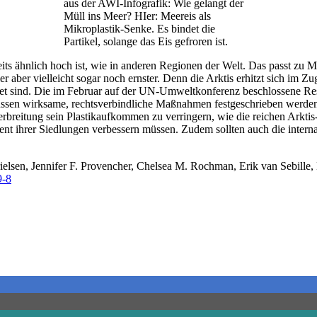
aus der AWI-Infografik: Wie gelangt der
Müll ins Meer? HIer: Meereis als
Mikroplastik-Senke. Es bindet die
Partikel, solange das Eis gefroren ist.
reits ähnlich hoch ist, wie in anderen Regionen der Welt. Das passt zu 
r aber vielleicht sogar noch ernster. Denn die Arktis erhitzt sich im Z
astet sind. Die im Februar auf der UN-Umweltkonferenz beschlossene Re
üssen wirksame, rechtsverbindliche Maßnahmen festgeschrieben werden,
Verbreitung sein Plastikaufkommen zu verringern, wie die reichen Arkti
ihrer Siedlungen verbessern müssen. Zudem sollten auch die internati
lsen, Jennifer F. Provencher, Chelsea M. Rochman, Erik van Sebille, 
9-8