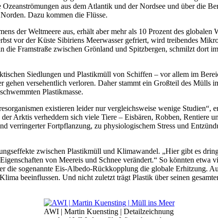
ere Ozeanströmungen aus dem Atlantik und der Nordsee und über die Be
en Norden. Dazu kommen die Flüsse.
ns der Weltmeere aus, erhält aber mehr als 10 Prozent des globalen W
bst vor der Küste Sibiriens Meerwasser gefriert, wird treibendes Mikrop
 in die Framstraße zwischen Grönland und Spitzbergen, schmilzt dort i
tischen Siedlungen und Plastikmüll von Schiffen – vor allem im Bereic
 gehen versehentlich verloren. Daher stammt ein Großteil des Mülls im
geschwemmten Plastikmasse.
resorganismen existieren leider nur vergleichsweise wenige Studien“, e
 der Arktis verheddern sich viele Tiere – Eisbären, Robben, Rentiere un
nd verringerter Fortpflanzung, zu physiologischem Stress und Entzün
ungseffekte zwischen Plastikmüll und Klimawandel. „Hier gibt es drin
ie Eigenschaften von Meereis und Schnee verändert.“ So könnten etwa vi
über die sogenannte Eis-Albedo-Rückkopplung die globale Erhitzung. A
lima beeinflussen. Und nicht zuletzt trägt Plastik über seinen gesamt
AWI | Martin Kuensting | Detailzeichnung