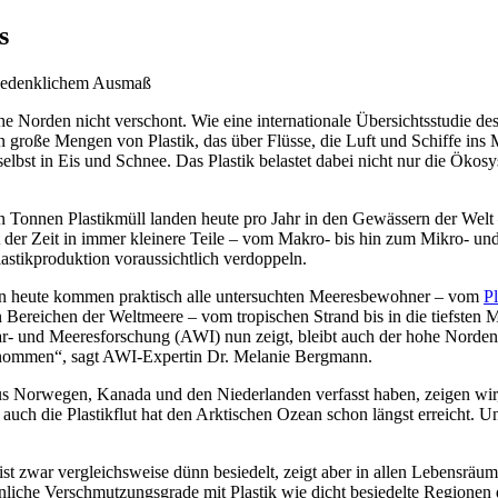
s
n bedenklichem Ausmaß
Norden nicht verschont. Wie eine internationale Übersichtsstudie des Al
n große Mengen von Plastik, das über Flüsse, die Luft und Schiffe ins
lbst in Eis und Schnee. Das Plastik belastet dabei nicht nur die Öko
.
n Tonnen Plastikmüll landen heute pro Jahr in den Gewässern der Welt
 mit der Zeit in immer kleinere Teile – vom Makro- bis hin zum Mikro- 
lastikproduktion voraussichtlich verdoppeln.
on heute kommen praktisch alle untersuchten Meeresbewohner – vom
P
 Bereichen der Weltmeere – vom tropischen Strand bis in die tiefsten M
r- und Meeresforschung (AWI) nun zeigt, bleibt auch der hohe Norden 
nommen“, sagt AWI-Expertin Dr. Melanie Bergmann.
s Norwegen, Kanada und den Niederlanden verfasst haben, zeigen wir, d
 auch die Plastikflut hat den Arktischen Ozean schon längst erreicht. 
 ist zwar vergleichsweise dünn besiedelt, zeigt aber in allen Lebensräu
liche Verschmutzungsgrade mit Plastik wie dicht besiedelte Regionen