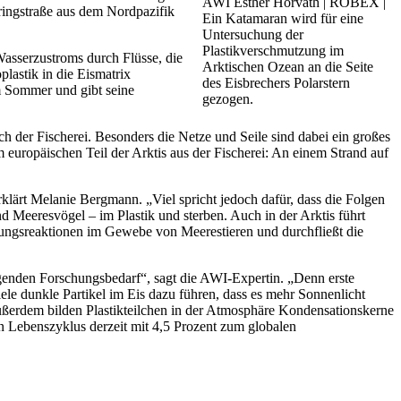
AWI Esther Horvath | ROBEX |
ringstraße aus dem Nordpazifik
Ein Katamaran wird für eine
Untersuchung der
Plastikverschmutzung im
asserzustroms durch Flüsse, die
Arktischen Ozean an die Seite
lastik in die Eismatrix
des Eisbrechers Polarstern
m Sommer und gibt seine
gezogen.
h der Fischerei. Besonders die Netze und Seile sind dabei ein großes
 europäischen Teil der Arktis aus der Fischerei: An einem Strand auf
rklärt Melanie Bergmann. „Viel spricht jedoch dafür, dass die Folgen
d Meeresvögel – im Plastik und sterben. Auch in der Arktis führt
dungsreaktionen im Gewebe von Meerestieren und durchfließt die
genden Forschungsbedarf“, sagt die AWI-Expertin. „Denn erste
ele dunkle Partikel im Eis dazu führen, dass es mehr Sonnenlicht
ußerdem bilden Plastikteilchen in der Atmosphäre Kondensationskerne
en Lebenszyklus derzeit mit 4,5 Prozent zum globalen