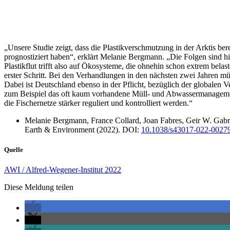
„Unsere Studie zeigt, dass die Plastikverschmutzung in der Arktis be
prognostiziert haben“, erklärt Melanie Bergmann. „Die Folgen sind hie
Plastikflut trifft also auf Ökosysteme, die ohnehin schon extrem bel
erster Schritt. Bei den Verhandlungen in den nächsten zwei Jahren m
Dabei ist Deutschland ebenso in der Pflicht, bezüglich der globalen 
zum Beispiel das oft kaum vorhandene Müll- und Abwassermanagement 
die Fischernetze stärker reguliert und kontrolliert werden.“
Melanie Bergmann, France Collard, Joan Fabres, Geir W. Gabrie
Earth & Environment (2022). DOI:
10.1038/s43017-022-0027
Quelle
AWI / Alfred-Wegener-Institut 2022
Diese Meldung teilen