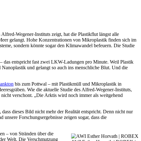
fred-Wegener-Instituts zeigt, hat die Plastikflut längst alle
 Meer gelangt. Hohe Konzentrationen von Mikroplastik finden sich im
systeme, sondern könnte sogar den Klimawandel befeuern. Die Studie
 – das entspricht fast zwei LKW-Ladungen pro Minute. Weil Plastik
und Nanoplastik und gelangt so auch ins menschliche Blut. Und die
lankton
bis zum Pottwal – mit Plastikmüll und Mikroplastik in
eeresgräben. Wie die aktuelle Studie des Alfred-Wegener-Instituts,
nicht verschont. „Die Arktis wird noch immer als weitgehend
ass dieses Bild nicht mehr der Realität entspricht. Denn nicht nur
Und unsere Forschungsergebnisse zeigen sogar, dass die
men – von Stränden über die
 der Welt. Die Verschmutzung