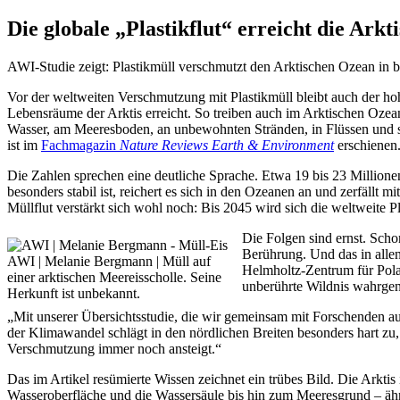
Die globale „Plastikflut“ erreicht die Arkti
AWI-Studie zeigt: Plastikmüll verschmutzt den Arktischen Ozean i
Vor der weltweiten Verschmutzung mit Plastikmüll bleibt auch der hohe 
Lebensräume der Arktis erreicht. So treiben auch im Arktischen Ozea
Wasser, am Meeresboden, an unbewohnten Stränden, in Flüssen und se
ist im
Fachmagazin
Nature Reviews Earth & Environment
erschienen
Die Zahlen sprechen eine deutliche Sprache. Etwa 19 bis 23 Millione
besonders stabil ist, reichert es sich in den Ozeanen an und zerfällt
Müllflut verstärkt sich wohl noch: Bis 2045 wird sich die weltweite P
Die Folgen sind ernst. Sch
Berührung. Und das in allen
AWI | Melanie Bergmann | Müll auf
Helmholtz-Zentrum für Pola
einer arktischen Meereisscholle. Seine
unberührte Wildnis wahrge
Herkunft ist unbekannt.
„Mit unserer Übersichtsstudie, die wir gemeinsam mit Forschenden au
der Klimawandel schlägt in den nördlichen Breiten besonders hart zu,
Verschmutzung immer noch ansteigt.“
Das im Artikel resümierte Wissen zeichnet ein trübes Bild. Die Arktis
Wasseroberfläche und die Wassersäule bis hin zum Meeresgrund – ähn