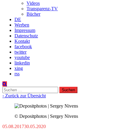
Videos
Transparenz-TV
Bücher
DE
Werben
Impressum
Datenschutz
Kontakt
facebook
twitter
youtube
linkedin
xing
rss
Suchen
nach:
‹ Zurück zur Übersicht
© Depositphotos | Sergey Nivens
05.08.2017
30.05.2020