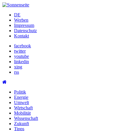
Skip
to
DE
content
Werben
Impressum
Datenschutz
Kontakt
facebook
twitter
youtube
linkedin
xing
rss
Politik
Energie
Umwelt
Wirtschaft
Mobilität
Wissenschaft
Zukunft
Tipps