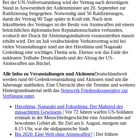
Bei der UN-Vollversammlung wird der Vertrag nach derzeitigem
Stand in Anwesenheit der Außenminister am 20. September zur
Ratifizierung freigegeben. Notwendig sind 50 Ratifizierungen,
damit der Vertrag 90 Tage später in Kraft tritt. Nach dem
Inkrafttreten des Vertrages ist der Besitz von Atomwaffen mit einem
beträchtlichen diplomatischen Reputationsschaden verbunden,
wodurch der Druck für Abrüstungsinitiativen voranzutreiben massiv
erhöht wird. Der im Juli verabschiedete Verbotsvertrag wird bei
vielen Veranstaltungen rund um den Hiroshima und Nagasaki
Gedenktag eine wichtiges Thema sein. Ebenso wie das Ende der
nuklearen Teilhabe Deutschlands und der Abzug der US-
Atomwaffen aus Büchel.
Alle Infos zu Veranstaltungen und Aktionen
Deutschlandweit
werden rund 60 Gedenkveranstaltung und Aktionen rund um die
Jahrestage stattfinden. Eine Übersicht über die Termine und weiteres
Hintergrundmaterial stellt das
Netzwerk Friedenskooperative zur
Verfügung unter
.
Hiroshima, Nagasaki und Fukushima: Der Mahnruf des
missachteten Gewissens
| Vor 72 Jahren warfen US-Soldaten
erstmals in der Menschheitsgeschichte eine Atombombe auf
bewohntes Gebiet ab. Ihr Ziel am 6. August, morgens um
8.15 Uhr, war die südjapanische Stadt
Bis 2020: Eine Welt ohne Atomwaffen?
| Der frühere