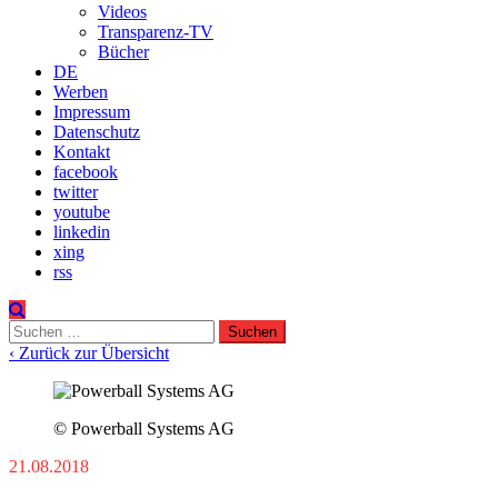
Videos
Transparenz-TV
Bücher
DE
Werben
Impressum
Datenschutz
Kontakt
facebook
twitter
youtube
linkedin
xing
rss
Suchen
nach:
‹ Zurück zur Übersicht
© Powerball Systems AG
21.08.2018