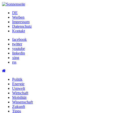
Skip
to
DE
content
Werben
Impressum
Datenschutz
Kontakt
facebook
twitter
youtube
linkedin
xing
rss
Politik
Energie
Umwelt
Wirtschaft
Mobilität
Wissenschaft
Zukunft
Tipps