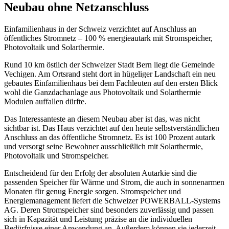
Neubau ohne Netzanschluss
Einfamilienhaus in der Schweiz verzichtet auf Anschluss an
öffentliches Stromnetz – 100 % energieautark mit Stromspeicher,
Photovoltaik und Solarthermie.
Rund 10 km östlich der Schweizer Stadt Bern liegt die Gemeinde
Vechigen. Am Ortsrand steht dort in hügeliger Landschaft ein neu
gebautes Einfamilienhaus bei dem Fachleuten auf den ersten Blick
wohl die Ganzdachanlage aus Photovoltaik und Solarthermie
Modulen auffallen dürfte.
Das Interessanteste an diesem Neubau aber ist das, was nicht
sichtbar ist. Das Haus verzichtet auf den heute selbstverständlichen
Anschluss an das öffentliche Stromnetz. Es ist 100 Prozent autark
und versorgt seine Bewohner ausschließlich mit Solarthermie,
Photovoltaik und Stromspeicher.
Entscheidend für den Erfolg der absoluten Autarkie sind die
passenden Speicher für Wärme und Strom, die auch in sonnenarmen
Monaten für genug Energie sorgen. Stromspeicher und
Energiemanagement liefert die Schweizer POWERBALL-Systems
AG. Deren Stromspeicher sind besonders zuverlässig und passen
sich in Kapazität und Leistung präzise an die individuellen
Bedürfnisse einer Anwendung an. Außerdem können sie jederzeit