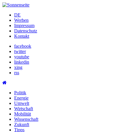
Skip
to
DE
content
Werben
Impressum
Datenschutz
Kontakt
facebook
twitter
youtube
linkedin
xing
rss
Politik
Energie
Umwelt
Wirtschaft
Mobilität
Wissenschaft
Zukunft
Tipps