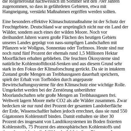
die Regenerosität nachweislich im Sommer seit den 70er Jahren
zugenommen, so dass in gefährdeten Gebieten, etwa mit
Hangneigung, verstärkt Maßnahmen ergriffen werden sollten.
Eine besonders effektive Klimaschutzmaßnahme ist der Schutz der
Feuchtgebiete. Deutschland war ursprünglich nicht nur ein Land der
Wälder, sondern auch eines der wilden Moore. Noch vor
dreihundert Jahren waren große Flächen des heutigen Gebiets
unseres Landes geprägt von nass-sumpfigen Landschaften mit
Pflanzen wie Wollgras, Sonnentau oder Torfmoos. Heute sind nur
noch rund fünf Prozent der ehemals rund 1,5 Millionen Hektar
Moorflächen erhalten geblieben. Die feuchten Ökosysteme sind
natürliche Kohlenstoffdioxid-Senken und aus diesem Grund sehr
stark in den Fokus der Klimaforschung gerückt. Da sie in intaktem
Zustand große Mengen an Treibhausgasen dauerhaft speichern,
spielt der Erhalt von Torfböden durch angepasste
Bewirtschaftungssysteme für den Klimaschutz eine wichtige Rolle.
Umgekehrt werden bei der Zerstörung unberührter
Moorlandschaften sehr große Mengen an Treibhausgasen frei.
Weltweit lagern Moore mehr CO2 als alle Wälder zusammen. Zwar
bedecken sie nur rund drei Prozent der gesamten Landoberfläche
der Erde, Wissenschaftler haben jedoch errechnet, dass sie rund 550
Gigatonnen Kohlenstoff binden. Damit enthalten sie über 30
Prozent des insgesamt von Landökosystemen im Boden fixierten
Kohlenstoffs, 75 Prozent des atmosphärischen Kohlenstoffs und