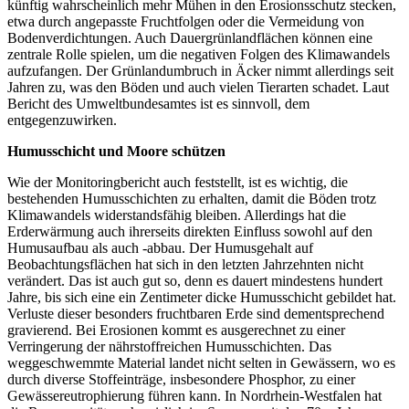
künftig wahrscheinlich mehr Mühen in den Erosionsschutz stecken,
etwa durch angepasste Fruchtfolgen oder die Vermeidung von
Bodenverdichtungen. Auch Dauergrünlandflächen können eine
zentrale Rolle spielen, um die negativen Folgen des Klimawandels
aufzufangen. Der Grünlandumbruch in Äcker nimmt allerdings seit
Jahren zu, was den Böden und auch vielen Tierarten schadet. Laut
Bericht des Umweltbundesamtes ist es sinnvoll, dem
entgegenzuwirken.
Humusschicht und Moore schützen
Wie der Monitoringbericht auch feststellt, ist es wichtig, die
bestehenden Humusschichten zu erhalten, damit die Böden trotz
Klimawandels widerstandsfähig bleiben. Allerdings hat die
Erderwärmung auch ihrerseits direkten Einfluss sowohl auf den
Humusaufbau als auch -abbau. Der Humusgehalt auf
Beobachtungsflächen hat sich in den letzten Jahrzehnten nicht
verändert. Das ist auch gut so, denn es dauert mindestens hundert
Jahre, bis sich eine ein Zentimeter dicke Humusschicht gebildet hat.
Verluste dieser besonders fruchtbaren Erde sind dementsprechend
gravierend. Bei Erosionen kommt es ausgerechnet zu einer
Verringerung der nährstoffreichen Humusschichten. Das
weggeschwemmte Material landet nicht selten in Gewässern, wo es
durch diverse Stoffeinträge, insbesondere Phosphor, zu einer
Gewässereutrophierung führen kann. In Nordrhein-Westfalen hat