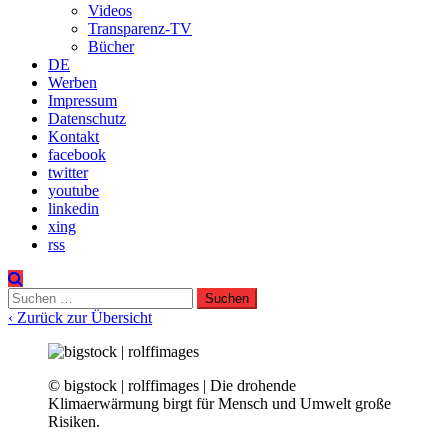
Videos
Transparenz-TV
Bücher
DE
Werben
Impressum
Datenschutz
Kontakt
facebook
twitter
youtube
linkedin
xing
rss
Suchen
nach:
‹ Zurück zur Übersicht
© bigstock | rolffimages | Die drohende
Klimaerwärmung birgt für Mensch und Umwelt große
Risiken.