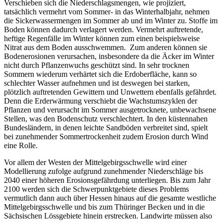
Verschieben sich die Niederschlagsmengen, wie projiziert,
tatsächlich vermehrt vom Sommer- in das Winterhalbjahr, nehmen
die Sickerwassermengen im Sommer ab und im Winter zu. Stoffe im
Boden können dadurch verlagert werden. Vermehrt auftretende,
heftige Regenfälle im Winter können zum einen beispielsweise
Nitrat aus dem Boden ausschwemmen. Zum anderen können sie
Bodenerosionen verursachen, insbesondere da die Äcker im Winter
nicht durch Pflanzenwuchs geschützt sind. In sehr trocknen
Sommern wiederum verhärtet sich die Erdoberfläche, kann so
schlechter Wasser aufnehmen und ist deswegen bei starken,
plötzlich auftretenden Gewittern und Unwettern ebenfalls gefährdet.
Denn die Erderwärmung verschiebt die Wachstumszyklen der
Pflanzen und verursacht im Sommer ausgetrocknete, unbewachsene
Stellen, was den Bodenschutz verschlechtert. In den küstennahen
Bundesländern, in denen leichte Sandböden verbreitet sind, spielt
bei zunehmender Sommertrockenheit zudem Erosion durch Wind
eine Rolle.
Vor allem der Westen der Mittelgebirgsschwelle wird einer
Modellierung zufolge aufgrund zunehmender Niederschläge bis
2040 einer höheren Erosionsgefährdung unterliegen. Bis zum Jahr
2100 werden sich die Schwerpunktgebiete dieses Problems
vermutlich dann auch über Hessen hinaus auf die gesamte westliche
Mittelgebirgsschwelle und bis zum Thüringer Becken und in die
Sächsischen Lössgebiete hinein erstrecken. Landwirte müssen also