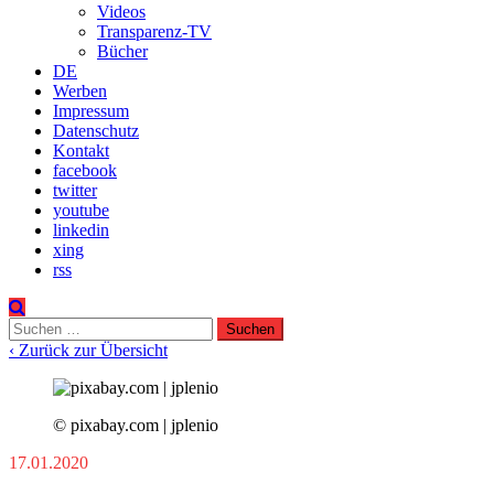
Videos
Transparenz-TV
Bücher
DE
Werben
Impressum
Datenschutz
Kontakt
facebook
twitter
youtube
linkedin
xing
rss
Suchen
nach:
‹ Zurück zur Übersicht
© pixabay.com | jplenio
17.01.2020