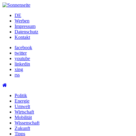
Skip
to
DE
content
Werben
Impressum
Datenschutz
Kontakt
facebook
twitter
youtube
linkedin
xing
rss
Politik
Energie
Umwelt
Wirtschaft
Mobilität
Wissenschaft
Zukunft
Tipps