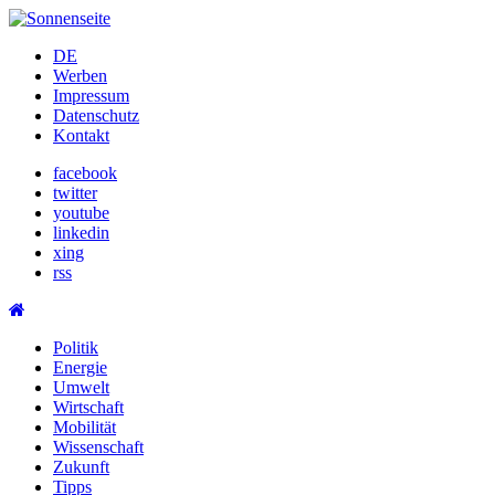
Skip
to
DE
content
Werben
Impressum
Datenschutz
Kontakt
facebook
twitter
youtube
linkedin
xing
rss
Politik
Energie
Umwelt
Wirtschaft
Mobilität
Wissenschaft
Zukunft
Tipps