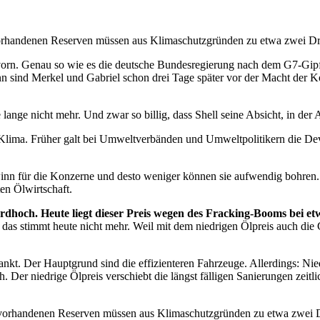
h vorhandenen Reserven müssen aus Klimaschutzgründen zu etwa zwei Dr
rn. Genau so wie es die deutsche Bundesregierung nach dem G7-Gipfe
dann sind Merkel und Gabriel schon drei Tage später vor der Macht der
ie lange nicht mehr. Und zwar so billig, dass Shell seine Absicht, in d
 Klima. Früher galt bei Umweltverbänden und Umweltpolitikern die Devi
ewinn für die Konzerne und desto weniger können sie aufwendig bohren
ten Ölwirtschaft.
rdhoch. Heute liegt dieser Preis wegen des Fracking-Booms bei etw
das stimmt heute nicht mehr. Weil mit dem niedrigen Ölpreis auch di
ankt. Der Hauptgrund sind die effizienteren Fahrzeuge. Allerdings: Ni
. Der niedrige Ölpreis verschiebt die längst fälligen Sanierungen zeitl
 vorhandenen Reserven müssen aus Klimaschutzgründen zu etwa zwei Dri