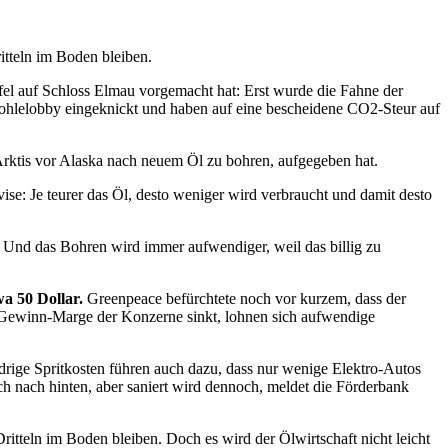
itteln im Boden bleiben.
l auf Schloss Elmau vorgemacht hat: Erst wurde die Fahne der
 Kohlelobby eingeknickt und haben auf eine bescheidene CO2-Steur auf
er Arktis vor Alaska nach neuem Öl zu bohren, aufgegeben hat.
se: Je teurer das Öl, desto weniger wird verbraucht und damit desto
. Und das Bohren wird immer aufwendiger, weil das billig zu
a 50 Dollar.
Greenpeace befürchtete noch vor kurzem, dass der
e Gewinn-Marge der Konzerne sinkt, lohnen sich aufwendige
edrige Spritkosten führen auch dazu, dass nur wenige Elektro-Autos
ich nach hinten, aber saniert wird dennoch, meldet die Förderbank
tteln im Boden bleiben. Doch es wird der Ölwirtschaft nicht leicht