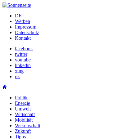
Skip
to
DE
content
Werben
Impressum
Datenschutz
Kontakt
facebook
twitter
youtube
linkedin
xing
rss
Politik
Energie
Umwelt
Wirtschaft
Mobilität
Wissenschaft
Zukunft
Tipps