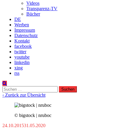
Videos
Transparenz-TV
Bücher
DE
Werben
Impressum
Datenschutz
Kontakt
facebook
twitter
youtube
linkedin
xing
rss
Suchen
nach:
‹ Zurück zur Übersicht
© bigstock | nruboc
24.10.2015
31.05.2020