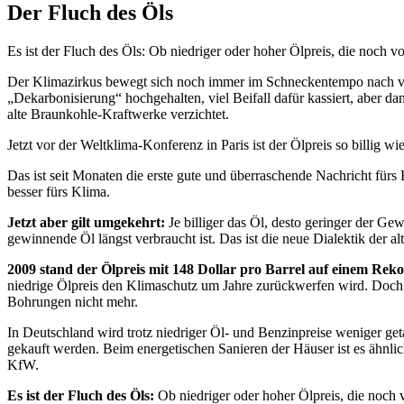
Der Fluch des Öls
Es ist der Fluch des Öls: Ob niedriger oder hoher Ölpreis, die noc
Der Klimazirkus bewegt sich noch immer im Schneckentempo nach vo
„Dekarbonisierung“ hochgehalten, viel Beifall dafür kassiert, aber 
alte Braunkohle-Kraftwerke verzichtet.
Jetzt vor der Weltklima-Konferenz in Paris ist der Ölpreis so billig w
Das ist seit Monaten die erste gute und überraschende Nachricht fürs
besser fürs Klima.
Jetzt aber gilt umgekehrt:
Je billiger das Öl, desto geringer der G
gewinnende Öl längst verbraucht ist. Das ist die neue Dialektik der al
2009 stand der Ölpreis mit 148 Dollar pro Barrel auf einem Reko
niedrige Ölpreis den Klimaschutz um Jahre zurückwerfen wird. Doch 
Bohrungen nicht mehr.
In Deutschland wird trotz niedriger Öl- und Benzinpreise weniger get
gekauft werden. Beim energetischen Sanieren der Häuser ist es ähnlich
KfW.
Es ist der Fluch des Öls:
Ob niedriger oder hoher Ölpreis, die noch