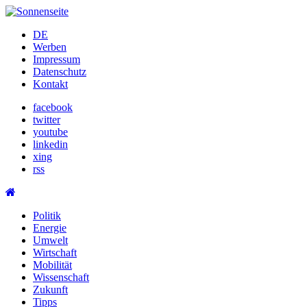
Skip
to
DE
content
Werben
Impressum
Datenschutz
Kontakt
facebook
twitter
youtube
linkedin
xing
rss
Politik
Energie
Umwelt
Wirtschaft
Mobilität
Wissenschaft
Zukunft
Tipps