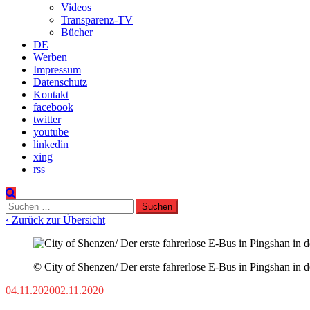
Videos
Transparenz-TV
Bücher
DE
Werben
Impressum
Datenschutz
Kontakt
facebook
twitter
youtube
linkedin
xing
rss
Suchen
nach:
‹ Zurück zur Übersicht
© City of Shenzen/ Der erste fahrerlose E-Bus in Pingshan in 
04.11.2020
02.11.2020