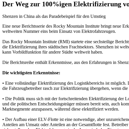
Der Weg zur 100%igen Elektrifizierung v
Shenzen in China als das Paradebeispiel für den Umstieg
Eine neue Berichtsserie des Rocky Mountain Institute bringt neue Erke
weltweiten Nummer eins beim Einsatz von Elektrofahrzeugen.
Das Rocky Mountain Institute (RMI) startete eine sechsteilige Beri
die Elektrifizierung ihres städtischen Frachtsektors. Shenzhen ist we
kann Vorbildfunktion für andere Städte weltweit haben.
Die Berichtsreihe enthält Erkenntnisse, aus den Erfahrungen in Shenzh
Die wichtigsten Erkenntnisse:
• Eine vollständige Elektrifizierung des Logistikbereichs ist möglic
die Fahrzeugbetreiber rasch zur Elektrifizierung übergehen, wenn d
• Die Politik muss sich mit der fortschreitenden Elektrifizierung de
und die politischen Entscheidungsträger müssen bereit sein, auch ko
Marktsegmente anzupassen, während diese elektrifiziert werden.
• Der Aufbau einer ELV-Flotte ist eine notwendige, aber unzureichende
Anteilen am Umsatz oder Anteilen an der Gesamtflotte fest. Betreiber d