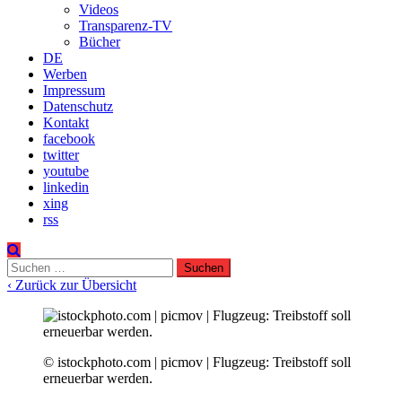
Videos
Transparenz-TV
Bücher
DE
Werben
Impressum
Datenschutz
Kontakt
facebook
twitter
youtube
linkedin
xing
rss
Suchen
nach:
‹ Zurück zur Übersicht
© istockphoto.com | picmov | Flugzeug: Treibstoff soll
erneuerbar werden.