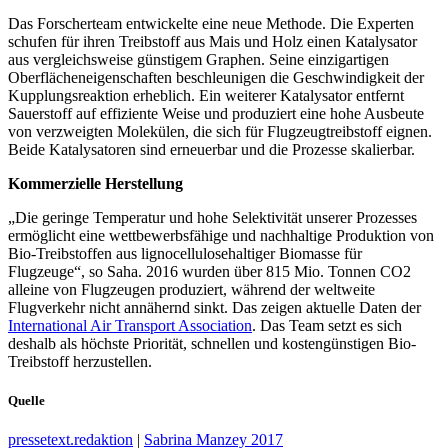
Das Forscherteam entwickelte eine neue Methode. Die Experten
schufen für ihren Treibstoff aus Mais und Holz einen Katalysator
aus vergleichsweise günstigem Graphen. Seine einzigartigen
Oberflächeneigenschaften beschleunigen die Geschwindigkeit der
Kupplungsreaktion erheblich. Ein weiterer Katalysator entfernt
Sauerstoff auf effiziente Weise und produziert eine hohe Ausbeute
von verzweigten Molekülen, die sich für Flugzeugtreibstoff eignen.
Beide Katalysatoren sind erneuerbar und die Prozesse skalierbar.
Kommerzielle Herstellung
„Die geringe Temperatur und hohe Selektivität unserer Prozesses
ermöglicht eine wettbewerbsfähige und nachhaltige Produktion von
Bio-Treibstoffen aus lignocellulosehaltiger Biomasse für
Flugzeuge“, so Saha. 2016 wurden über 815 Mio. Tonnen CO2
alleine von Flugzeugen produziert, während der weltweite
Flugverkehr nicht annähernd sinkt. Das zeigen aktuelle Daten der
International Air Transport Association
. Das Team setzt es sich
deshalb als höchste Priorität, schnellen und kostengünstigen Bio-
Treibstoff herzustellen.
Quelle
pressetext.redaktion
|
Sabrina Manzey 2017