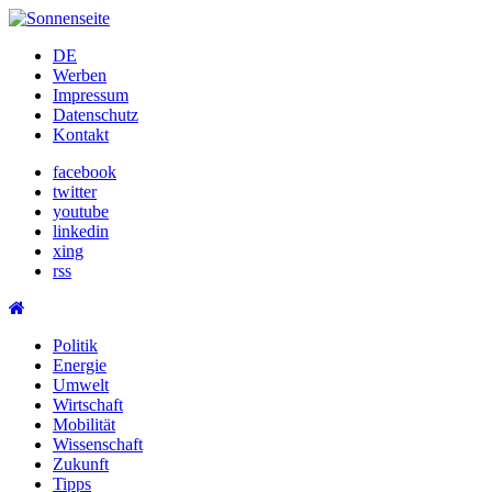
Skip
to
DE
content
Werben
Impressum
Datenschutz
Kontakt
facebook
twitter
youtube
linkedin
xing
rss
Politik
Energie
Umwelt
Wirtschaft
Mobilität
Wissenschaft
Zukunft
Tipps