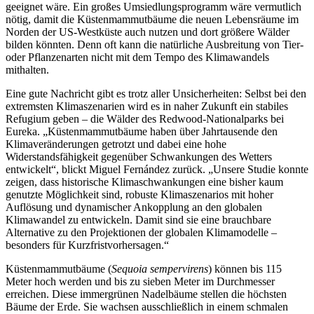
geeignet wäre. Ein großes Umsiedlungsprogramm wäre vermutlich
nötig, damit die Küstenmammutbäume die neuen Lebensräume im
Norden der US-Westküste auch nutzen und dort größere Wälder
bilden könnten. Denn oft kann die natürliche Ausbreitung von Tier-
oder Pflanzenarten nicht mit dem Tempo des Klimawandels
mithalten.
Eine gute Nachricht gibt es trotz aller Unsicherheiten: Selbst bei den
extremsten Klimaszenarien wird es in naher Zukunft ein stabiles
Refugium geben – die Wälder des Redwood-Nationalparks bei
Eureka. „Küstenmammutbäume haben über Jahrtausende den
Klimaveränderungen getrotzt und dabei eine hohe
Widerstandsfähigkeit gegenüber Schwankungen des Wetters
entwickelt“, blickt Miguel Fernández zurück. „Unsere Studie konnte
zeigen, dass historische Klimaschwankungen eine bisher kaum
genutzte Möglichkeit sind, robuste Klimaszenarios mit hoher
Auflösung und dynamischer Ankopplung an den globalen
Klimawandel zu entwickeln. Damit sind sie eine brauchbare
Alternative zu den Projektionen der globalen Klimamodelle –
besonders für Kurzfristvorhersagen.“
Küstenmammutbäume (
Sequoia sempervirens
) können bis 115
Meter hoch werden und bis zu sieben Meter im Durchmesser
erreichen. Diese immergrünen Nadelbäume stellen die höchsten
Bäume der Erde. Sie wachsen ausschließlich in einem schmalen