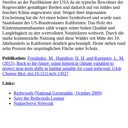
Streifen an der Pazifikküste der USA da sie typische Bewohner der
Regenwälder gemäßigter Breiten und dadurch auf ein mildes und
feuchtes Klima angewiesen sind. Wegen ihrer imposanten
Erscheinung hat die Art einen hohen Symbolwert und wurde zum
Staatsbaum des US-Bundesstaates Kalifornien. Das Holz des
Küstenmammutbaumes zählt wegen seiner hohen Qualität und
Langlebigkeit zu den wertvollsten Nutzhölzern weltweit. Durch die
starke kommerzielle Nutzung sind diese Wälder seit Mitte des 19.
Jahrhunderts in Kalifornien deutlich geschrumpft. Heute stehen rund
zehn Prozent der ursprünglichen Fläche unter Schutz.
Publikation:
Fernández, M., Hamilton, H. H. and Kueppers, L. M.
(2015), Back to the future: using historical climate variation to
project near-term shifts in habitat suitable for coast redwood.
Glob
Change Biol.
doi:10.1111/gcb.13027
Links:
Redwoods (National Geographic, October 2009)
Save the Redwoods League
NatureServe Network