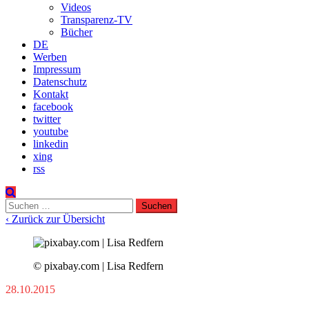
Videos
Transparenz-TV
Bücher
DE
Werben
Impressum
Datenschutz
Kontakt
facebook
twitter
youtube
linkedin
xing
rss
Suchen
nach:
‹ Zurück zur Übersicht
© pixabay.com | Lisa Redfern
28.10.2015