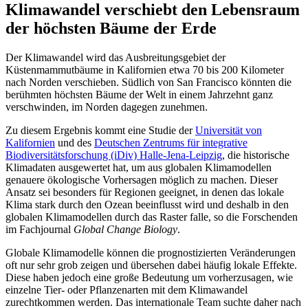
Klimawandel verschiebt den Lebensraum
der höchsten Bäume der Erde
Der Klimawandel wird das Ausbreitungsgebiet der
Küstenmammutbäume in Kalifornien etwa 70 bis 200 Kilometer
nach Norden verschieben. Südlich von San Francisco könnten die
berühmten höchsten Bäume der Welt in einem Jahrzehnt ganz
verschwinden, im Norden dagegen zunehmen.
Zu diesem Ergebnis kommt eine Studie der
Universität von
Kalifornien
und des
Deutschen Zentrums für integrative
Biodiversitätsforschung (iDiv) Halle-Jena-Leipzig
, die historische
Klimadaten ausgewertet hat, um aus globalen Klimamodellen
genauere ökologische Vorhersagen möglich zu machen. Dieser
Ansatz sei besonders für Regionen geeignet, in denen das lokale
Klima stark durch den Ozean beeinflusst wird und deshalb in den
globalen Klimamodellen durch das Raster falle, so die Forschenden
im Fachjournal
Global Change Biology
.
Globale Klimamodelle können die prognostizierten Veränderungen
oft nur sehr grob zeigen und übersehen dabei häufig lokale Effekte.
Diese haben jedoch eine große Bedeutung um vorherzusagen, wie
einzelne Tier- oder Pflanzenarten mit dem Klimawandel
zurechtkommen werden. Das internationale Team suchte daher nach