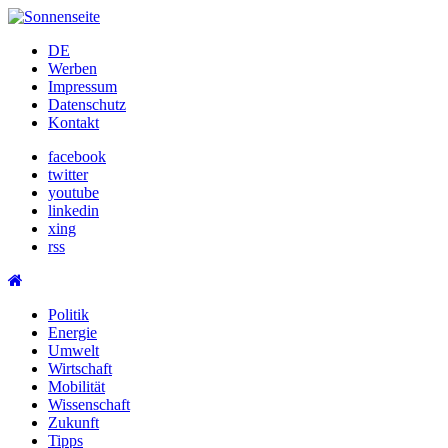
Skip
to
DE
content
Werben
Impressum
Datenschutz
Kontakt
facebook
twitter
youtube
linkedin
xing
rss
Politik
Energie
Umwelt
Wirtschaft
Mobilität
Wissenschaft
Zukunft
Tipps