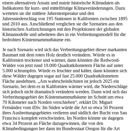
einem alternativen Ansatz und nutzte historische Klimadaten als
Indikatoren für kurz- und mittelfristige Klimaveränderungen. Dazu
werteten sie die mittlere Jahrestemperatur und den
Jahresniederschlag von 195 Stationen in Kalifornien zwischen 1895
und 2010 aus. Anschließend verglichen sie die Szenarien aus den
historischen Aufzeichnungen mit den Projektionen der globalen
Klimamodelle und arbeiteten dies in ein Verbreitungsmodell für die
bedrohten Küstenmammutbäume ein.
Je nach Szenario wird sich das Verbreitungsgebiet dieser markanten
Baumart mit dem roten Holz deutlich verändern. Würde es in
Kalifornien trockener und wärmer, dann könnten die Redwood-
Wälder von jetzt rund 19.000 Quadratkilometern Fläche auf unter
5.000 schrumpfen. Würde es feuchter und kälter, dann könnten sich
diese Wälder dagegen sogar auf fast 25.000 Quadratkilometern
Fläche ausdehnen. „Am wahrscheinlichsten ist jedoch 2025 ein
Szenario, bei dem es in Kalifornien wärmer wird, die Niederschläge
sich jedoch nicht dramatisch verändern werden. Dann wird sich das
Verbreitungsgebiet der Küstenmammutbäume im Schnitt um etwa
70 Kilometer nach Norden verschieben“, erklärt Dr. Miguel
Fernández vom iDiv. Im Süden würde die Art so etwa 50 Prozent
ihres Ausbreitungsgebietes verlieren und südlich der Bucht von San
Francisco komplett verschwinden. Im Norden könnte sie dagegen
etwa 34 Prozent an Fläche dazugewinnen, die von den
Klimabedingungen her dann im Bundesstaat Oregon für die Art