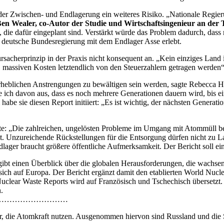
er Zwischen- und Endlagerung ein weiteres Risiko. „Nationale Regieru
en Wealer, co-Autor der Studie und Wirtschaftsingenieur an der T
die dafür eingeplant sind. Verstärkt würde das Problem dadurch, dass 
e deutsche Bundesregierung mit dem Endlager Asse erlebt.
sacherprinzip in der Praxis nicht konsequent an. „Kein einziges Land 
n, massiven Kosten letztendlich von den Steuerzahlern getragen werden“
er erheblichen Anstrengungen zu bewältigen sein werden, sagte Rebecc
 ich davon aus, dass es noch mehrere Generationen dauern wird, bis e
 sie diesen Report initiiert: „Es ist wichtig, der nächsten Generatio
gte: „Die zahlreichen, ungelösten Probleme im Umgang mit Atommüll bel
 ist. Unzureichende Rückstellungen für die Entsorgung dürfen nicht zu 
ger braucht größere öffentliche Aufmerksamkeit. Der Bericht soll eine 
gibt einen Überblick über die globalen Herausforderungen, die wachs
t sich auf Europa. Der Bericht ergänzt damit den etablierten World Nuc
lear Waste Reports wird auf Französisch und Tschechisch übersetzt. Di
.
………………………
, die Atomkraft nutzen. Ausgenommen hiervon sind Russland und die Sl