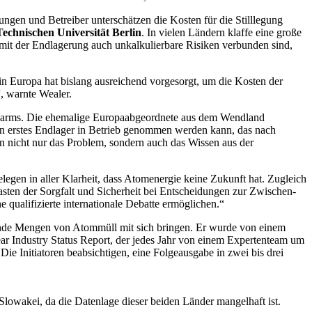
ngen und Betreiber unterschätzen die Kosten für die Stilllegung
echnischen Universität Berlin
. In vielen Ländern klaffe eine große
mit der Endlagerung auch unkalkulierbare Risiken verbunden sind,
in Europa hat bislang ausreichend vorgesorgt, um die Kosten der
, warnte Wealer.
a Harms. Die ehemalige Europaabgeordnete aus dem Wendland
in erstes Endlager in Betrieb genommen werden kann, das nach
n nicht nur das Problem, sondern auch das Wissen aus der
egen in aller Klarheit, dass Atomenergie keine Zukunft hat. Zugleich
Lasten der Sorgfalt und Sicherheit bei Entscheidungen zur Zwischen-
qualifizierte internationale Debatte ermöglichen.“
ende Mengen von Atommüll mit sich bringen. Er wurde von einem
lear Industry Status Report, der jedes Jahr von einem Expertenteam um
e Initiatoren beabsichtigen, eine Folgeausgabe in zwei bis drei
owakei, da die Datenlage dieser beiden Länder mangelhaft ist.