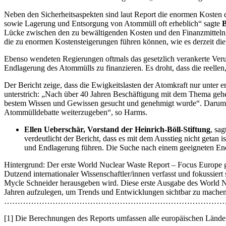
Neben den Sicherheitsaspekten sind laut Report die enormen Kosten d
sowie Lagerung und Entsorgung von Atommüll oft erheblich“ sagte
B
Lücke zwischen den zu bewältigenden Kosten und den Finanzmitteln, 
die zu enormen Kostensteigerungen führen können, wie es derzeit di
Ebenso wendeten Regierungen oftmals das gesetzlich verankerte Verur
Endlagerung des Atommülls zu finanzieren. Es droht, dass die reelle
Der Bericht zeige, dass die Ewigkeitslasten der Atomkraft nur unt
unterstrich: „Nach über 40 Jahren Beschäftigung mit dem Thema gehe
bestem Wissen und Gewissen gesucht und genehmigt wurde“. Darum habe
Atommülldebatte weiterzugeben“, so Harms.
Ellen Ueberschär, Vorstand der Heinrich-Böll-Stiftung
, sa
verdeutlicht der Bericht, dass es mit dem Ausstieg nicht getan
und Endlagerung führen. Die Suche nach einem geeigneten Endla
Hintergrund: Der erste World Nuclear Waste Report – Focus Europe 
Dutzend internationaler Wissenschaftler/innen verfasst und fokussier
Mycle Schneider herausgeben wird. Diese erste Ausgabe des World Nuc
Jahren aufzulegen, um Trends und Entwicklungen sichtbar zu machen
………………………………………………………………………
[
1
] Die Berechnungen des Reports umfassen alle europäischen Länder