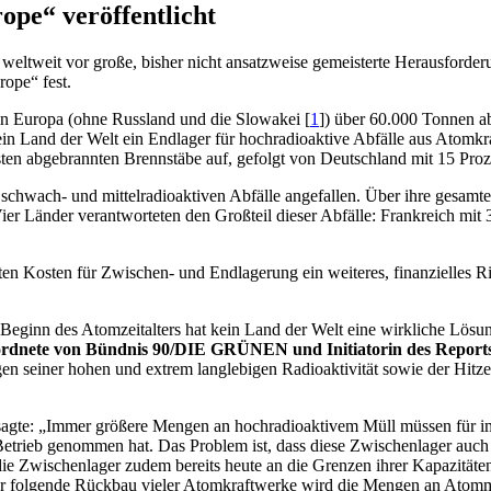
pe“ veröffentlicht
tweit vor große, bisher nicht ansatzweise gemeisterte Herausforderung
rope“ fest.
n Europa (ohne Russland und die Slowakei [
1
]) über 60.000 Tonnen a
kein Land der Welt ein Endlager für hochradioaktive Abfälle aus Atom
isten abgebrannten Brennstäbe auf, gefolgt von Deutschland mit 15 Pro
n schwach- und mittelradioaktiven Abfälle angefallen. Über ihre gesa
r Länder verantworteten den Großteil dieser Abfälle: Frankreich mit 3
n Kosten für Zwischen- und Endlagerung ein weiteres, finanzielles Risi
ginn des Atomzeitalters hat kein Land der Welt eine wirkliche Lösung 
rdnete von Bündnis 90/DIE GRÜNEN und Initiatorin des Report
gen seiner hohen und extrem langlebigen Radioaktivität sowie der Hitz
agte: „Immer größere Mengen an hochradioaktivem Müll müssen für im
Betrieb genommen hat. Das Problem ist, dass diese Zwischenlager auch u
e Zwischenlager zudem bereits heute an die Grenzen ihrer Kapazitäten
 der folgende Rückbau vieler Atomkraftwerke wird die Mengen an Atomm