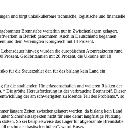
en und birgt unkalkulierbare technische, logistische und finanzielle
bgebrannter Brennstäbe weiterhin nur in Zwischenlagern gelagert.
kraftwerken in Betrieb genommen. Auch in Deutschland begännen
zent und dem Vereinigten Königreich mit 14 Prozent.
mte Lebensdauer hinweg würden die europäischen Atomreaktoren rund
0 Prozent, Großbritannien mit 20 Prozent, die Ukraine mit 18
ko für die Steuerzahler dar, für das bislang kein Land ein
für die strahlenden Hinterlassenschaften und weiteren Risiken der
s
. “ Die größte Herausforderung ist der verbrauchte Brennstoff. Dieser
eentwicklung der am schwierigsten zu lösende Teil des Problems.“, so
mer längere Zeiten zwischengelagert werden, da bislang kein Land
nter Sicherheitsaspekten nicht für eine derart langfristige Nutzung
 stoßen. So sei beispielsweise das Lager für abgebrannte Brennstäbe
üll nochmals drastisch erhöhen“, warnt Buser.