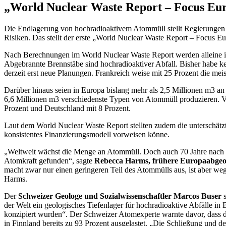
„World Nuclear Waste Report – Focus Euro
Die Endlagerung von hochradioaktivem Atommüll stellt Regierungen wel
Risiken. Das stellt der erste „World Nuclear Waste Report – Focus Eu
Nach Berechnungen im World Nuclear Waste Report werden alleine i
Abgebrannte Brennstäbe sind hochradioaktiver Abfall. Bisher habe 
derzeit erst neue Planungen. Frankreich weise mit 25 Prozent die me
Darüber hinaus seien in Europa bislang mehr als 2,5 Millionen m3 a
6,6 Millionen m3 verschiedenste Typen von Atommüll produzieren. Vie
Prozent und Deutschland mit 8 Prozent.
Laut dem World Nuclear Waste Report stellten zudem die unterschätzte
konsistentes Finanzierungsmodell vorweisen könne.
„Weltweit wächst die Menge an Atommüll. Doch auch 70 Jahre nach Be
Atomkraft gefunden“, sagte
Rebecca Harms, frühere Europaabgeo
macht zwar nur einen geringeren Teil des Atommülls aus, ist aber we
Harms.
Der
Schweizer Geologe und Sozialwissenschaftler Marcos Buser
s
der Welt ein geologisches Tiefenlager für hochradioaktive Abfälle in 
konzipiert wurden“. Der Schweizer Atomexperte warnte davor, dass di
in Finnland bereits zu 93 Prozent ausgelastet. „Die Schließung und