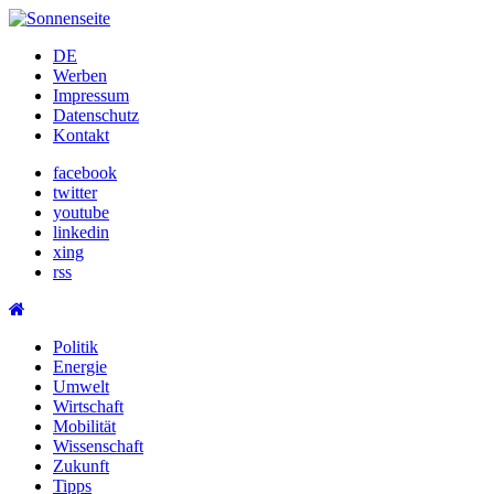
Skip
to
DE
content
Werben
Impressum
Datenschutz
Kontakt
facebook
twitter
youtube
linkedin
xing
rss
Politik
Energie
Umwelt
Wirtschaft
Mobilität
Wissenschaft
Zukunft
Tipps