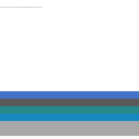
………………………