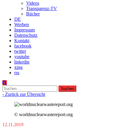
Videos
Transparenz-TV
Bücher
DE
Werben
Impressum
Datenschutz
Kontakt
facebook
twitter
youtube
linkedin
xing
rss
Suchen
nach:
‹ Zurück zur Übersicht
© worldnuclearwastereport.org
12.11.2019