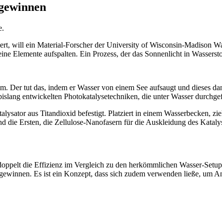
 gewinnen
e.
t, will ein Material-Forscher der University of Wisconsin-Madison Was
eine Elemente aufspalten. Ein Prozess, der das Sonnenlicht in Wasserst
. Der tut das, indem er Wasser von einem See aufsaugt und dieses dann
e bislang entwickelten Photokatalysetechniken, die unter Wasser durchg
ysator aus Titandioxid befestigt. Platziert in einem Wasserbecken, zi
ind die Ersten, die Zellulose-Nanofasern für die Auskleidung des Kat
rdoppelt die Effizienz im Vergleich zu den herkömmlichen Wasser-Setu
ewinnen. Es ist ein Konzept, dass sich zudem verwenden ließe, um Anla