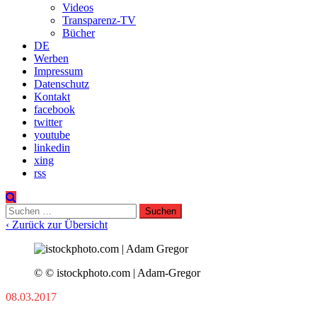
Videos
Transparenz-TV
Bücher
DE
Werben
Impressum
Datenschutz
Kontakt
facebook
twitter
youtube
linkedin
xing
rss
Suchen
nach:
‹ Zurück zur Übersicht
© © istockphoto.com | Adam-Gregor
08.03.2017