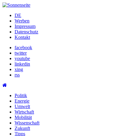
Skip
to
DE
content
Werben
Impressum
Datenschutz
Kontakt
facebook
twitter
youtube
linkedin
xing
rss
Politik
Energie
Umwelt
Wirtschaft
Mobilität
Wissenschaft
Zukunft
Tipps