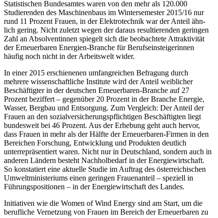
Statistischen Bundesamtes waren von den mehr als 120.000
Studierenden des Maschinenbaus im Wintersemester 2015/16 nur
rund 11 Prozent Frauen, in der Elektrotechnik war der Anteil ähn-
lich gering. Nicht zuletzt wegen der daraus resultierenden geringen
Zahl an Absolventinnen spiegelt sich die beobachtete Attraktivität
der Erneuerbaren Energien-Branche für Berufseinsteigerinnen
häufig noch nicht in der Arbeitswelt wider.
In einer 2015 erschienenen umfangreichen Befragung durch
mehrere wissenschaftliche Institute wird der Anteil weiblicher
Beschäftigter in der deutschen Erneuerbaren-Branche auf 27
Prozent beziffert – gegenüber 20 Prozent in der Branche Energie,
Wasser, Bergbau und Entsorgung. Zum Vergleich: Der Anteil der
Frauen an den sozialversicherungspflichtigen Beschäftigten liegt
bundesweit bei 46 Prozent. Aus der Erhebung geht auch hervor,
dass Frauen in mehr als der Hälfte der Erneuerbaren-Firmen in den
Bereichen Forschung, Entwicklung und Produkten deutlich
unterrepräsentiert waren. Nicht nur in Deutschland, sondern auch in
anderen Ländern besteht Nachholbedarf in der Energiewirtschaft.
So konstatiert eine aktuelle Studie im Auftrag des österreichischen
Umweltministeriums einen geringen Frauenanteil – speziell in
Führungspositionen – in der Energiewirtschaft des Landes.
Initiativen wie die Women of Wind Energy sind am Start, um die
berufliche Vernetzung von Frauen im Bereich der Erneuerbaren zu