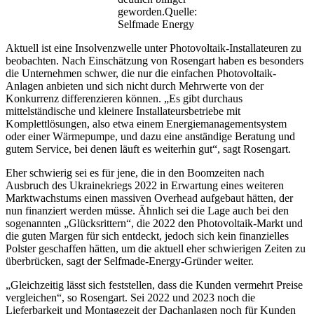
geworden.Quelle:
Selfmade Energy
Aktuell ist eine Insolvenzwelle unter Photovoltaik-Installateuren zu
beobachten. Nach Einschätzung von Rosengart haben es besonders
die Unternehmen schwer, die nur die einfachen Photovoltaik-
Anlagen anbieten und sich nicht durch Mehrwerte von der
Konkurrenz differenzieren können. „Es gibt durchaus
mittelständische und kleinere Installateursbetriebe mit
Komplettlösungen, also etwa einem Energiemanagementsystem
oder einer Wärmepumpe, und dazu eine anständige Beratung und
gutem Service, bei denen läuft es weiterhin gut“, sagt Rosengart.
Eher schwierig sei es für jene, die in den Boomzeiten nach
Ausbruch des Ukrainekriegs 2022 in Erwartung eines weiteren
Marktwachstums einen massiven Overhead aufgebaut hätten, der
nun finanziert werden müsse. Ähnlich sei die Lage auch bei den
sogenannten „Glücksrittern“, die 2022 den Photovoltaik-Markt und
die guten Margen für sich entdeckt, jedoch sich kein finanzielles
Polster geschaffen hätten, um die aktuell eher schwierigen Zeiten zu
überbrücken, sagt der Selfmade-Energy-Gründer weiter.
„Gleichzeitig lässt sich feststellen, dass die Kunden vermehrt Preise
vergleichen“, so Rosengart. Sei 2022 und 2023 noch die
Lieferbarkeit und Montagezeit der Dachanlagen noch für Kunden