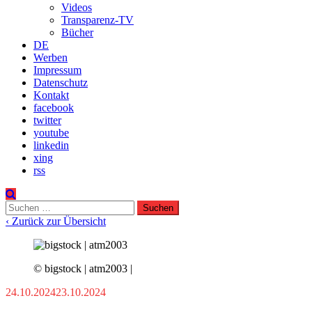
Videos
Transparenz-TV
Bücher
DE
Werben
Impressum
Datenschutz
Kontakt
facebook
twitter
youtube
linkedin
xing
rss
Suchen
nach:
‹ Zurück zur Übersicht
© bigstock | atm2003 |
24.10.2024
23.10.2024