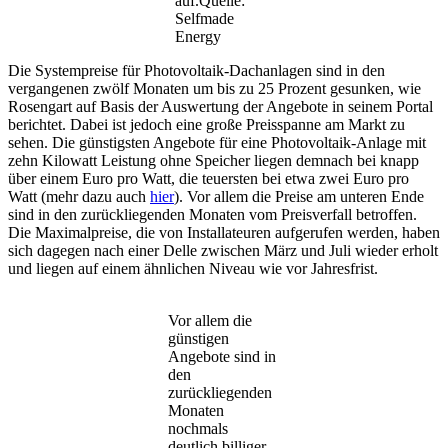
auf.Quelle:
Selfmade
Energy
Die Systempreise für Photovoltaik-Dachanlagen sind in den
vergangenen zwölf Monaten um bis zu 25 Prozent gesunken, wie
Rosengart auf Basis der Auswertung der Angebote in seinem Portal
berichtet. Dabei ist jedoch eine große Preisspanne am Markt zu
sehen. Die günstigsten Angebote für eine Photovoltaik-Anlage mit
zehn Kilowatt Leistung ohne Speicher liegen demnach bei knapp
über einem Euro pro Watt, die teuersten bei etwa zwei Euro pro
Watt (mehr dazu auch
hier
). Vor allem die Preise am unteren Ende
sind in den zurückliegenden Monaten vom Preisverfall betroffen.
Die Maximalpreise, die von Installateuren aufgerufen werden, haben
sich dagegen nach einer Delle zwischen März und Juli wieder erholt
und liegen auf einem ähnlichen Niveau wie vor Jahresfrist.
Vor allem die
günstigen
Angebote sind in
den
zurückliegenden
Monaten
nochmals
deutlich billiger