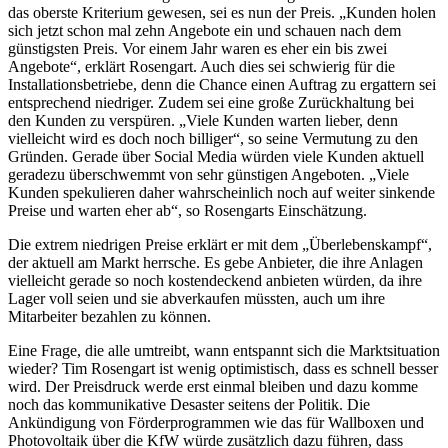
das oberste Kriterium gewesen, sei es nun der Preis. „Kunden holen
sich jetzt schon mal zehn Angebote ein und schauen nach dem
günstigsten Preis. Vor einem Jahr waren es eher ein bis zwei
Angebote“, erklärt Rosengart. Auch dies sei schwierig für die
Installationsbetriebe, denn die Chance einen Auftrag zu ergattern sei
entsprechend niedriger. Zudem sei eine große Zurückhaltung bei
den Kunden zu verspüren. „Viele Kunden warten lieber, denn
vielleicht wird es doch noch billiger“, so seine Vermutung zu den
Gründen. Gerade über Social Media würden viele Kunden aktuell
geradezu überschwemmt von sehr günstigen Angeboten. „Viele
Kunden spekulieren daher wahrscheinlich noch auf weiter sinkende
Preise und warten eher ab“, so Rosengarts Einschätzung.
Die extrem niedrigen Preise erklärt er mit dem „Überlebenskampf“,
der aktuell am Markt herrsche. Es gebe Anbieter, die ihre Anlagen
vielleicht gerade so noch kostendeckend anbieten würden, da ihre
Lager voll seien und sie abverkaufen müssten, auch um ihre
Mitarbeiter bezahlen zu können.
Eine Frage, die alle umtreibt, wann entspannt sich die Marktsituation
wieder? Tim Rosengart ist wenig optimistisch, dass es schnell besser
wird. Der Preisdruck werde erst einmal bleiben und dazu komme
noch das kommunikative Desaster seitens der Politik. Die
Ankündigung von Förderprogrammen wie das für Wallboxen und
Photovoltaik über die KfW würde zusätzlich dazu führen, dass