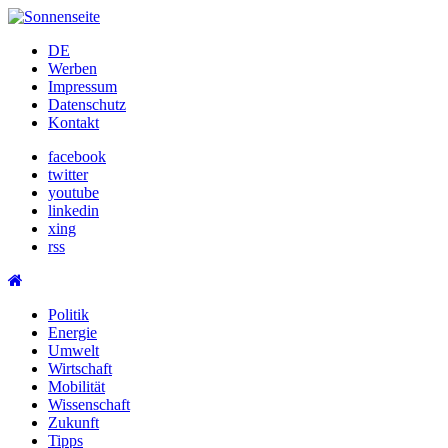
Skip
to
DE
content
Werben
Impressum
Datenschutz
Kontakt
facebook
twitter
youtube
linkedin
xing
rss
Politik
Energie
Umwelt
Wirtschaft
Mobilität
Wissenschaft
Zukunft
Tipps