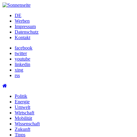
Skip
to
DE
content
Werben
Impressum
Datenschutz
Kontakt
facebook
twitter
youtube
linkedin
xing
rss
Politik
Energie
Umwelt
Wirtschaft
Mobilität
Wissenschaft
Zukunft
Tipps