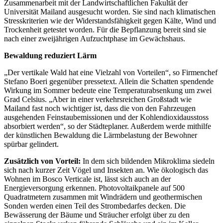
Zusammenarbeit mit der Landwirtschaftlichen Fakultät der
Universität Mailand ausgesucht worden. Sie sind nach klimatischen
Stresskriterien wie der Widerstandsfähigkeit gegen Kälte, Wind und
Trockenheit getestet worden. Für die Bepflanzung bereit sind sie
nach einer zweijährigen Aufzuchtphase im Gewächshaus.
Bewaldung reduziert Lärm
„Der vertikale Wald hat eine Vielzahl von Vorteilen“, so Firmenchef
Stefano Boeri gegenüber pressetext. Allein die Schatten spendende
Wirkung im Sommer bedeute eine Temperaturabsenkung um zwei
Grad Celsius. „Aber in einer verkehrsreichen Großstadt wie
Mailand fast noch wichtiger ist, dass die von den Fahrzeugen
ausgehenden Feinstaubemissionen und der Kohlendioxidausstoss
absorbiert werden“, so der Städteplaner. Außerdem werde mithilfe
der künstlichen Bewaldung die Lärmbelastung der Bewohner
spürbar gelindert.
Zusätzlich von Vorteil:
In dem sich bildenden Mikroklima siedeln
sich nach kurzer Zeit Vögel und Insekten an. Wie ökologisch das
Wohnen im Bosco Verticale ist, lässt sich auch an der
Energieversorgung erkennen. Photovoltaikpanele auf 500
Quadratmetern zusammen mit Windrädern und geothermischen
Sonden werden einen Teil des Strombedarfes decken. Die
Bewässerung der Bäume und Sträucher erfolgt über zu den