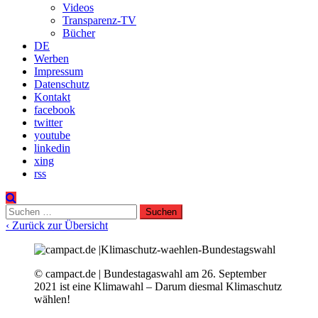
Videos
Transparenz-TV
Bücher
DE
Werben
Impressum
Datenschutz
Kontakt
facebook
twitter
youtube
linkedin
xing
rss
Suchen
nach:
‹ Zurück zur Übersicht
© campact.de | Bundestagaswahl am 26. September
2021 ist eine Klimawahl – Darum diesmal Klimaschutz
wählen!