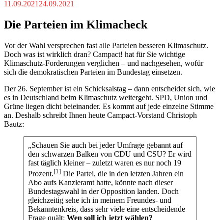
11.09.2021
24.09.2021
Die Parteien im Klimacheck
Vor der Wahl versprechen fast alle Parteien besseren Klimaschutz.
Doch was ist wirklich dran? Campact! hat für Sie wichtige
Klimaschutz-Forderungen verglichen – und nachgesehen, wofür
sich die demokratischen Parteien im Bundestag einsetzen.
Der 26. September ist ein Schicksalstag – dann entscheidet sich, wie
es in Deutschland beim Klimaschutz weitergeht. SPD, Union und
Grüne liegen dicht beieinander. Es kommt auf jede einzelne Stimme
an. Deshalb schreibt Ihnen heute Campact-Vorstand Christoph
Bautz:
„Schauen Sie auch bei jeder Umfrage gebannt auf
den schwarzen Balken von CDU und CSU? Er wird
fast täglich kleiner – zuletzt waren es nur noch 19
[1]
Prozent.
Die Partei, die in den letzten Jahren ein
Abo aufs Kanzleramt hatte, könnte nach dieser
Bundestagswahl in der Opposition landen. Doch
gleichzeitig sehe ich in meinem Freundes- und
Bekanntenkreis, dass sehr viele eine entscheidende
Frage quält:
Wen soll ich jetzt wählen?