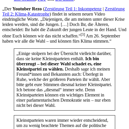
„Der
Youtuber Rezo
(
Zerstörung Teil 1: Inkompetenz
|
Zerstörung
Teil 2: Klima-Katastrophe
) findet in seinem neuen Video
eindringliche Worte. „Diejenigen, die am meisten unter dieser Krise
leiden werden, sind die Jungen. […] Doch Ihr, die Älteren,
entscheidet: Ihr habt die Zukunft der jungen Leute in der Hand. Und
[3]
ohne Euch können wir das nicht schaffen.“
Am 26. September
haben wir alle die Wahl – und können fürs Klima stimmen.“
„Einige stolpern bei der Übersicht vielleicht darüber,
dass sie keine Kleinstparteien enthält.
Ich bin
überzeugt – bei dieser Wahl schadet es, eine
Kleinstpartei zu wählen.
Deshalb sage ich meinen
Freund*innen und Bekannten auch: Überlegt in
Ruhe, welche der größeren Parteien ihr wählt. Aber
bitte gebt eure Stimmen diesmal keiner Kleinstpartei.
Ich betone das „diesmal“ immer sehr. Denn
Kleinstparteien können ein wichtiges Element in
einer parlamentarischen Demokratie sein – nur eben
nicht bei dieser Wahl.
Kleinstparteien waren immer wieder entscheidend,
um zu wenig beachtete Themen auf die politische