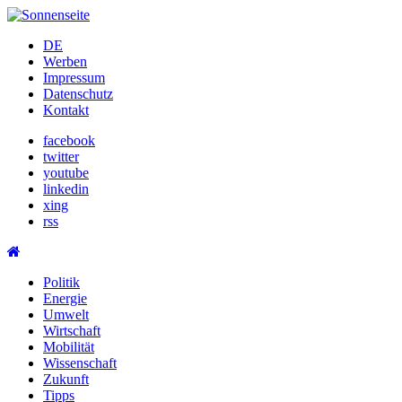
Skip
to
DE
content
Werben
Impressum
Datenschutz
Kontakt
facebook
twitter
youtube
linkedin
xing
rss
Politik
Energie
Umwelt
Wirtschaft
Mobilität
Wissenschaft
Zukunft
Tipps