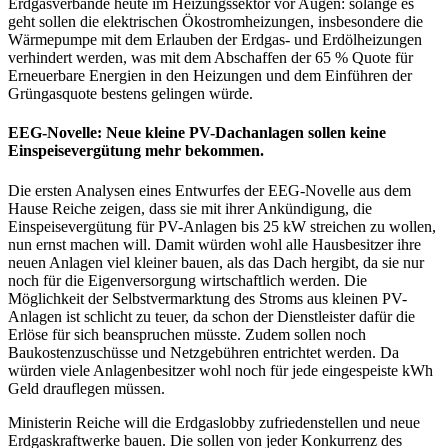
Erdgasverbände heute im Heizungssektor vor Augen: solange es
geht sollen die elektrischen Ökostromheizungen, insbesondere die
Wärmepumpe mit dem Erlauben der Erdgas- und Erdölheizungen
verhindert werden, was mit dem Abschaffen der 65 % Quote für
Erneuerbare Energien in den Heizungen und dem Einführen der
Grüngasquote bestens gelingen würde.
EEG-Novelle: Neue kleine PV-Dachanlagen sollen keine
Einspeisevergütung mehr bekommen.
Die ersten Analysen eines Entwurfes der EEG-Novelle aus dem
Hause Reiche zeigen, dass sie mit ihrer Ankündigung, die
Einspeisevergütung für PV-Anlagen bis 25 kW streichen zu wollen,
nun ernst machen will. Damit würden wohl alle Hausbesitzer ihre
neuen Anlagen viel kleiner bauen, als das Dach hergibt, da sie nur
noch für die Eigenversorgung wirtschaftlich werden. Die
Möglichkeit der Selbstvermarktung des Stroms aus kleinen PV-
Anlagen ist schlicht zu teuer, da schon der Dienstleister dafür die
Erlöse für sich beanspruchen müsste. Zudem sollen noch
Baukostenzuschüsse und Netzgebühren entrichtet werden. Da
würden viele Anlagenbesitzer wohl noch für jede eingespeiste kWh
Geld drauflegen müssen.
Ministerin Reiche will die Erdgaslobby zufriedenstellen und neue
Erdgaskraftwerke bauen. Die sollen von jeder Konkurrenz des