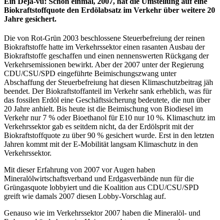
Ein Déjà-vu: Schon einmal, 2007, hat die Umstellung auf eine
Biokraftstoffquote den Erdölabsatz im Verkehr über weitere 20
Jahre gesichert.
Die von Rot-Grün 2003 beschlossene Steuerbefreiung der reinen
Biokraftstoffe hatte im Verkehrssektor einen rasanten Ausbau der
Biokraftstoffe geschaffen und einen nennenswerten Rückgang der
Verkehrsemissionen bewirkt. Aber der 2007 unter der Regierung
CDU/CSU/SPD eingeführte Beimischungszwang unter
Abschaffung der Steuerbefreiung hat diesen Klimaschutzbeitrag jäh
beendet. Der Biokraftstoffanteil im Verkehr sank erheblich, was für
das fossilen Erdöl eine Geschäftssicherung bedeutete, die nun über
20 Jahre anhielt. Bis heute ist die Beimischung von Biodiesel im
Verkehr nur 7 % oder Bioethanol für E10 nur 10 %. Klimaschutz im
Verkehrssektor gab es seitdem nicht, da der Erdölsprit mit der
Biokraftstoffquote zu über 90 % gesichert wurde. Erst in den letzten
Jahren kommt mit der E-Mobilität langsam Klimaschutz in den
Verkehrssektor.
Mit dieser Erfahrung von 2007 vor Augen haben
Mineralölwirtschaftsverband und Erdgasverbände nun für die
Grüngasquote lobbyiert und die Koalition aus CDU/CSU/SPD
greift wie damals 2007 diesen Lobby-Vorschlag auf.
Genauso wie im Verkehrssektor 2007 haben die Mineralöl- und