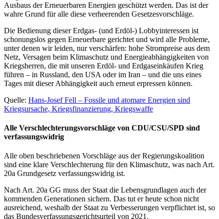
Ausbaus der Erneuerbaren Energien geschützt werden. Das ist der
wahre Grund für alle diese verheerenden Gesetzesvorschläge.
Die Bedienung dieser Erdgas- (und Erdöl-) Lobbyinteressen ist
schonungslos gegen Erneuerbare gerichtet und wird alle Probleme,
unter denen wir leiden, nur verschärfen: hohe Strompreise aus dem
Netz, Versagen beim Klimaschutz und Energieabhängigkeiten von
Kriegsherren, die mit unseren Erdöl- und Erdgaseinkäufen Krieg
führen – in Russland, den USA oder im Iran – und die uns eines
Tages mit dieser Abhängigkeit auch erneut erpressen können.
Quelle:
Hans-Josef Fell – Fossile und atomare Energien sind
Kriegsursache, Kriegsfinanzierung, Kriegswaffe
Alle Verschlechterungsvorschläge von CDU/CSU/SPD sind
verfassungswidrig
Alle oben beschriebenen Vorschläge aus der Regierungskoalition
sind eine klare Verschlechterung für den Klimaschutz, was nach Art.
20a Grundgesetz verfassungswidrig ist.
Nach Art. 20a GG muss der Staat die Lebensgrundlagen auch der
kommenden Generationen sichern. Das tut er heute schon nicht
ausreichend, weshalb der Staat zu Verbesserungen verpflichtet ist, so
das Bundesverfassungsgerichtsurteil von 2021.