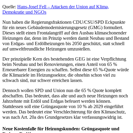
Quelle:
Hans-Josef Fell – Attacken der Union auf Klima,
Demokratie und NGOs
Nun haben die Regierungsfraktionen CDU/CSU/SPD Eckpunkte
für ein neues Gebäudemodernisierungsgesetz (GMG) formuliert.
Dieses stellt einen Frontalangriff auf den Ausbau klimaschonender
Heizungen dar, denn im Prinzip werden damit Neubau und Bestand
von Erdgas- und Erdölheizungen bis 2050 geschützt, statt schnell
auf umweltfreundliche Heizungen umzustellen.
Der prinzipielle Kern des bestehenden GEG ist eine Verpflichtung
beim Neubau und bei Renovierungen, einen Anteil von 65 %
Erneuerbarer Energien zu schaffen. Selbst diese 65 %-Quote würde
die Klimaziele im Heizungssektor, die ohnehin schon viel zu
schwach sind, nur schwer erreichen lassen.
Dennoch wollen SPD und Union nun die 65 % Quote komplett
abschaffen. Das bedeutet, dass alte und auch neue Heizungen noch
Jahrzehnte mit Erdöl und Erdgas befeuert werden können.
Stattdessen soll eine Grüngasquote von 10 % ab 2029 eingeführt
werden. Das bedeutet eine Verschlechterung für den Klimaschutz,
was nach Art. 20a des Grundgesetzes klar verfassungswidrig ist.
Neue Kostenfalle für Heizungskunden: Grüngasquote und