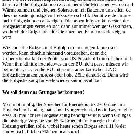
Jahren auf die Erdgaskunden zu: Immer mehr Menschen werden auf
Wärmepumpen und eigenen Solarstrom mit Batterien umstellen, da
dies die kostengünstigsten Heizkosten schafft. Damit werden immer
mehr Erdgaskunden aussteigen. Die hohen Infrastrukturkosten der
Erdgasleitungen verteilen sich dann auf immer weniger Gaskunden,
wodurch der Erdgaspreis für die einzelnen Kunden stark steigen
wird.
Wie hoch die Erdgas- und Erdölpreise in einigen Jahren sein
werden, kann ohnehin niemand voraussehen, denn die
Unberechenbarkeit der Politik von US-Präsident Trump ist bekannt.
Wenn ihm künftig irgendetwas an der EU nicht passt, müssen wir
befürchten, dass er die EU mit seinen amerikanischen LNG-
Erdgaslieferungen erpresst oder hohe Zölle darauflegt. Dann wird
die Erdgasheizung für viele wieder kaum bezahlbar.
Wo soll denn das Grüngas herkommen?
Martin Stümpfig, der Sprecher für Energiepolitik der Grünen im
Bayerischen Landtag, hat schnell vorgerechnet, dass in Bayern eine
etwa 28-mal höhere Biogasleistung benötigt würde, wenn Grüngas
die bisherige Vorgabe von 65 % Erneuerbare Energien in der
Heizung erfüllen solle, wobei heute schon Biogas etwa 11 % der
landwirtschaftlichen Flächen beansprucht.