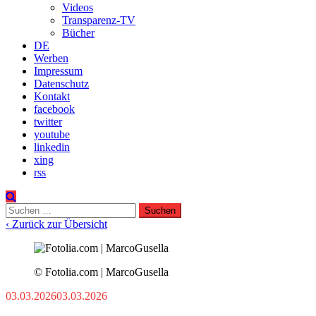
Videos
Transparenz-TV
Bücher
DE
Werben
Impressum
Datenschutz
Kontakt
facebook
twitter
youtube
linkedin
xing
rss
Suchen
nach:
‹ Zurück zur Übersicht
© Fotolia.com | MarcoGusella
03.03.2026
03.03.2026