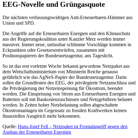
EEG-Novelle und Grüngasquote
Die nächsten verfassungswidrigen Anti-Erneuerbaren-Hämmer aus
Union und SPD.
Die Angriffe auf die Erneuerbaren Energien und den Klimaschutz
aus der Regierungskoalition unter Kanzler Merz werden immer
massiver. Immer neue, unfassbar schlimme Vorschläge kommen in
Eckpunkten oder Gesetzesentwürfen, zusammen mit
Positionspapieren der Bundesnetzagentur, ans Tageslicht.
So ist das erst vorletzte Woche bekannt gewordene Netzpaket aus
dem Wirtschaftsministerium von Ministerin Reiche genauso
gefährlich wie das AgNeS-Papier der Bundesnetzagentur. Darin
sollen die Grundfesten des EEG, der privilegierte Netzanschluss und
die Privilegierung der Netzeinspeisung für Ökostrom, beendet
werden. Die Einspeisung von Strom aus Erneuerbaren Energien und
Batterien soll mit Baukostenzuschüssen und Netzgebühren belastet
werden. In Zeiten hoher Netzbelastung sollen abgeschaltete
Ökostromanlagen im Gegensatz zu fossilen Kraftwerken keinen
finanziellen Ausgleich mehr bekommen.
Quelle:
Hans-Josef Fell – Netzpaket ist Frontalangriff gegen den
Ausbau der Erneuerbaren Energien