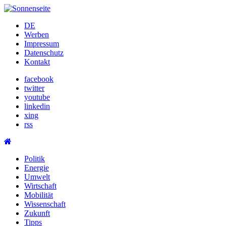
Skip
to
DE
content
Werben
Impressum
Datenschutz
Kontakt
facebook
twitter
youtube
linkedin
xing
rss
Politik
Energie
Umwelt
Wirtschaft
Mobilität
Wissenschaft
Zukunft
Tipps