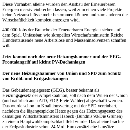
Diese Vorhaben alleine würden den Ausbau der Erneuerbaren
Energien massiv einbrechen lassen, weil zum einen viele Projekte
keine Netzanschlüsse mehr bekommen können und zum anderen die
Wirtschaftlichkeit komplett entzogen wird.
400.000 Jobs der Branche der Erneuerbaren Energien stehen auf
dem Spiel. Unfassbar, wie skrupellos Wirtschaftsministerin Reiche
Hunderttausende neue Arbeitslose und Masseninsolvenzen schaffen
will.
Jetzt kommt noch der neue Heizungshammer und der EEG-
Frontalangriff auf kleine PV-Dachanlagen
Der neue Heizungshammer von Union und SPD zum Schutz
von Erdöl- und Erdgasheizungen
Das Gebäudenergiegesetz (GEG), besser bekannt als
Heizungsgesetz der Ampelkoalition, soll nach dem Willen der Union
(und natürlich auch AfD, FDP, Freie Wähler) abgeschafft werden.
Das wurde schon im Koalitionsvertrag mit der SPD vereinbart,
nachdem die lügengespickte Hetze gegen das Heizungsgesetz des
damaligen Wirtschaftsministers Habeck (Bündnis 90/Die Grünen)
zu einem Hauptwahlkampfschlachtfeld wurde. Das alleine brachte
der Erdgasindustrie schon 24 Mrd. Euro zusätzliche Umsätze.