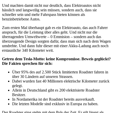
Und machten damit nicht nur deutlich, dass Elektroautos nicht
hässlich und langweilig sein müssen, sondern auch, dass sie
schneller sein und mehr Fahrspass bieten können als
benzinbetriebene Autos.
Zum ersten Mal überhaupt gab es ein Elektroauto, das auch Fahrer
ansprach, für die Leistung über alles geht. Und nicht nur die
überragenden Umweltwerte – 0 Emmision – sondern auch das
überzeugende Design sorgten dafür, dass man sich nach dem Wagen
umdrehte. Und dann fuhr dieser mit einer Akku-Ladung auch noch
erstaunliche 340 Kilometer weit.
Getreu dem Tesla-Motto: keine Kompromisse. Beweis geglückt?
Die Fakten sprechen für sich:
Über 95% des auf 2.500 Stück limitierten Roadster fahren in
über 30 Ländern auf unseren Strassen.
Dabei wurden fast 40 Millionen elektrische Kilometer zurück
gelegt.
Allein in Deutschland gibt es 200 elektrisierte Roadster
Besitzer.
In Nordamerika ist der Roadster bereits ausverkauft.
Die letzten Modelle sind exklusiv in Europa zu haben.
Der Roadster ging stehts mit dem Puls der Zeit. Er gilt längst als