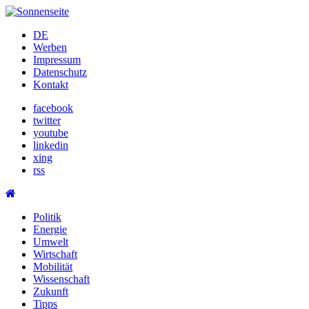
Skip
to
DE
content
Werben
Impressum
Datenschutz
Kontakt
facebook
twitter
youtube
linkedin
xing
rss
Politik
Energie
Umwelt
Wirtschaft
Mobilität
Wissenschaft
Zukunft
Tipps