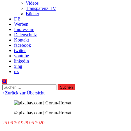
Videos
Transparenz-TV
Bücher
DE
Werben
Impressum
Datenschutz
Kontakt
facebook
twitter
youtube
linkedin
xing
rss
Suchen
nach:
‹ Zurück zur Übersicht
© pixabay.com | Goran-Horvat
25.06.2019
28.05.2020