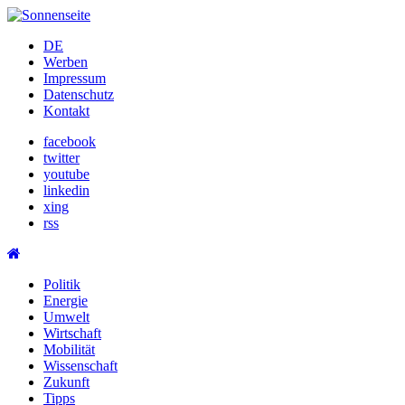
Skip
to
DE
content
Werben
Impressum
Datenschutz
Kontakt
facebook
twitter
youtube
linkedin
xing
rss
Politik
Energie
Umwelt
Wirtschaft
Mobilität
Wissenschaft
Zukunft
Tipps