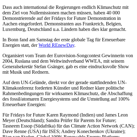
Dass auch international die Regierungen endlich Klimaschutz mit
dem Ziel von Nullemissionen machen müssen, haben 40 000
Demonstrierende auf der Fridays for Future Demonstration in
Aachen eingefordert. Demonstranten aus Frankreich, Belgien,
Luxemburg, Deutschland u.a. Ländern haben dies klar gemacht.
In Bonn fand am Samstag der erste globale Tag für Erneuerbare
Energien statt, der
World REnewDay
.
Organisiert vom Team der Eurovision-Songcontest Gewinnerin von
2004, Ruslana und dem Weltwindverband WWEA, mit seinem
Generalsekretär Stefan Gsänger, gab es eine eindrucksvolle Show
mit Musik und Rednern.
Auf dem UN-Gelände, direkt vor der gerade stattfindenden UN-
Klimakonferenz forderten Künstler und Redner klare politische
Rahmenbedingungen für wirksamen Klimaschutz, die Abschaffung
des fossil/atomaren Energiesystems und die Umstellung auf 100%
Erneuerbare Energien:
Für Fridays for Future Karen Raymond (Indien) und James Leon
Meyer (Deutschland); Sandra Prüfer für Parents for Future;
Tasneem Essop (Südafrika) für das Climate Action Network (CAN);
Dave Renne (USA) für ISES; Andrey Konechenkov (Ukraine);
Rian van Staden, Global 100% Renewable Energy Platform;