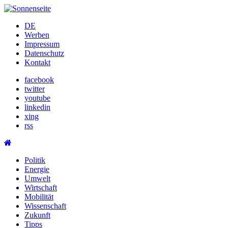
Skip
to
DE
content
Werben
Impressum
Datenschutz
Kontakt
facebook
twitter
youtube
linkedin
xing
rss
Politik
Energie
Umwelt
Wirtschaft
Mobilität
Wissenschaft
Zukunft
Tipps