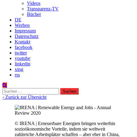
Videos
Transparenz-TV
Bücher
DE
Werben
Impressum
Datenschutz
Kontakt
facebook
twitter
youtube
linkedin
xing
rss
Suchen
nach:
‹ Zurück zur Übersicht
© IRENA | Erneuerbare Energien bringen weiterhin
sozioökonomische Vorteile, indem sie weltweit
zahlreiche Arbeitsplätze schaffen – aber eher in China,