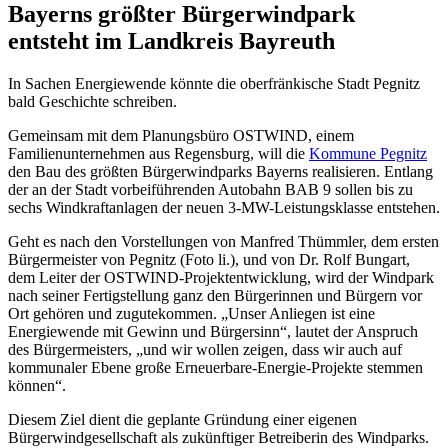
Bayerns größter Bürgerwindpark
entsteht im Landkreis Bayreuth
In Sachen Energiewende könnte die oberfränkische Stadt Pegnitz
bald Geschichte schreiben.
Gemeinsam mit dem Planungsbüro OSTWIND, einem
Familienunternehmen aus Regensburg, will die
Kommune Pegnitz
den Bau des größten Bürgerwindparks Bayerns realisieren. Entlang
der an der Stadt vorbeiführenden Autobahn BAB 9 sollen bis zu
sechs Windkraftanlagen der neuen 3-MW-Leistungsklasse entstehen.
Geht es nach den Vorstellungen von Manfred Thümmler, dem ersten
Bürgermeister von Pegnitz (Foto li.), und von Dr. Rolf Bungart,
dem Leiter der OSTWIND-Projektentwicklung, wird der Windpark
nach seiner Fertigstellung ganz den Bürgerinnen und Bürgern vor
Ort gehören und zugutekommen. „Unser Anliegen ist eine
Energiewende mit Gewinn und Bürgersinn“, lautet der Anspruch
des Bürgermeisters, „und wir wollen zeigen, dass wir auch auf
kommunaler Ebene große Erneuerbare-Energie-Projekte stemmen
können“.
Diesem Ziel dient die geplante Gründung einer eigenen
Bürgerwindgesellschaft als zukünftiger Betreiberin des Windparks.