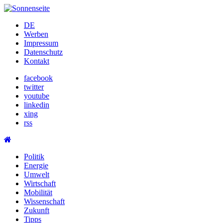
Skip
to
DE
content
Werben
Impressum
Datenschutz
Kontakt
facebook
twitter
youtube
linkedin
xing
rss
Politik
Energie
Umwelt
Wirtschaft
Mobilität
Wissenschaft
Zukunft
Tipps