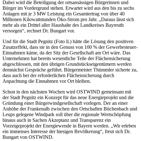
Dabei wird die Beteiligung der ortsansässigen Bürgerinnen und
Bürger im Vordergrund stehen. Erwartet wird aus den bis zu sechs
Anlagen mit je 3 MW Leistung ein Gesamtertrag von über 40
Millionen Kilowattstunden Öko-Strom pro Jahr. „Daraus lässt sich
mehr als ein Drittel aller Haushalte des Landkreises Bayreuth
versorgen“, rechnet Dr. Bungart vor.
Und für die Stadt Pegnitz (Foto li.) hätte die Lösung den positiven
Zusatzeffekt, dass sie in den Genuss von 100 % der Gewerbesteuer-
Einnahmen käme, da der Sitz der Gesellschaft am Ort wäre. Das
Unternehmen hat bereits wesentliche Teile der Flächensicherung
abgeschlossen, mit den übrigen Grundstückseigentümern werden
demnächst Gespräche geführt. Bürgermeister Thümmler sicherte zu,
dass auch bei der erforderlichen Flächensicherung durch
Anpachtung die Einnahmen vor Ort bleiben.
Schon in den nächsten Wochen wird OSTWIND gemeinsam mit
der Stadt Pegnitz ein Konzept für das neue Energieprojekt und die
Gründung einer Bürgerwindgesellschaft vorlegen. Der an einer
Anhöhe der Frankenalb zwischen den Ortschaften Büchenbach und
Leups gelegene Windpark soll über die regionale Wertschöpfung
hinaus auch in Sachen Akzeptanz und Transparenz ein
Vorzeigeprojekt der Energiewende in Bayern werden. „Wir erleben
ein immenses Interesse der hiesigen Bevölkerung“, freut sich Dr.
Bungart von OSTWIND.