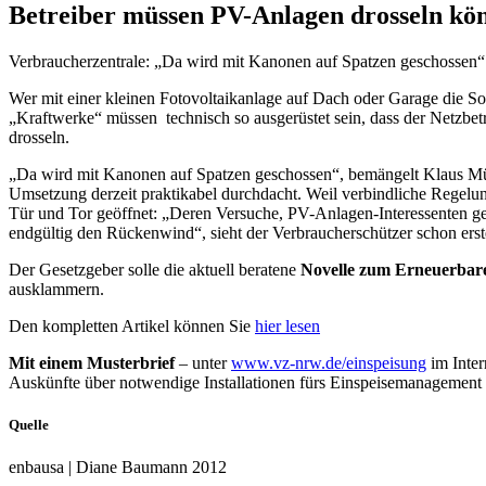
Betreiber müssen PV-Anlagen drosseln kö
Verbraucherzentrale: „Da wird mit Kanonen auf Spatzen geschos­sen“
Wer mit einer kleinen Fotovoltaikanlage
auf Dach oder Garage die So
„Kraftwerke“ müssen technisch so ausgerüs­tet sein, dass der Netzbet
drosseln.
„Da wird mit Kanonen auf Spatzen geschos­sen“, bemängelt Klaus Mü
Umsetzung derzeit praktikabel durchdacht. Weil verbindliche Regelung
Tür und Tor geöffnet: „Deren Versuche, PV-Anlagen-Interessen­ten g
endgültig den Rückenwind“, sieht der Verbraucherschützer schon er
Der Gesetzgeber solle die aktuell beratene
Novelle zum Erneuerbare
ausklammern.
Den kompletten Artikel können Sie
hier lesen
Mit einem Musterbrief
– unter
www.vz-nrw.de/einspeisung
im Inter
Auskünfte über notwendige Installationen fürs Einspeisemanagement 
Quelle
enbausa | Diane Baumann 2012