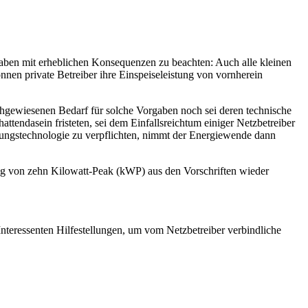
aben mit erheblichen Konsequenzen zu beachten: Auch alle kleinen
nnen private Betreiber ihre Einspeiseleistung von vornherein
hgewiesenen Bedarf für solche Vorgaben noch sei deren tech­nische
endasein fristeten, sei dem Einfallsreichtum einiger Netzbe­treiber
rungstechnologie zu verpflichten, nimmt der Energiewende dann
ng von zehn Kilowatt-Peak (kWP) aus den Vorschriften wieder
teressenten Hilfestellungen, um vom Netzbetreiber verbindliche