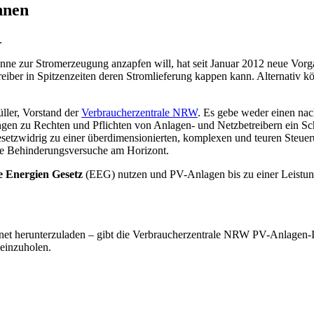
nnen
.
nne zur Stromerzeugung anzapfen will, hat seit Januar 2012 neue Vorg
reiber in Spitzenzeiten deren Stromlieferung kappen kann. Alternativ kö
ller, Vorstand der
Verbraucherzentrale NRW
. Es gebe weder einen nac
en zu Rechten und Pflichten von Anlagen- und Netzbetreibern ein Schatt
esetzwidrig zu einer überdimensionierten, komplexen und teuren Steue
ste Behinderungsversuche am Horizont.
 Energien Gesetz
(EEG) nut­zen und PV-Anlagen bis zu einer Leistu
net herunterzuladen – gibt die Verbraucherzentrale NRW PV-Anlagen-In
einzuholen.