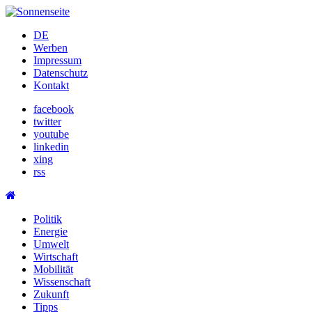
Skip
to
DE
content
Werben
Impressum
Datenschutz
Kontakt
facebook
twitter
youtube
linkedin
xing
rss
Politik
Energie
Umwelt
Wirtschaft
Mobilität
Wissenschaft
Zukunft
Tipps