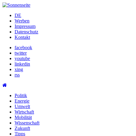
Skip
to
DE
content
Werben
Impressum
Datenschutz
Kontakt
facebook
twitter
youtube
linkedin
xing
rss
Politik
Energie
Umwelt
Wirtschaft
Mobilität
Wissenschaft
Zukunft
Tipps