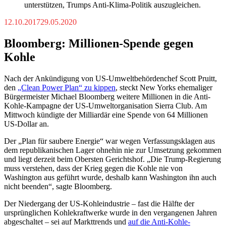
unterstützen, Trumps Anti-Klima-Politik auszugleichen.
12.10.2017
29.05.2020
Bloomberg: Millionen-Spende gegen
Kohle
Nach der Ankündigung von US-Umweltbehördenchef Scott Pruitt,
den
„Clean Power Plan“ zu kippen
, steckt New Yorks ehemaliger
Bürgermeister Michael Bloomberg weitere Millionen in die Anti-
Kohle-Kampagne der US-Umweltorganisation Sierra Club. Am
Mittwoch kündigte der Milliardär eine Spende von 64 Millionen
US-Dollar an.
Der „Plan für saubere Energie“ war wegen Verfassungsklagen aus
dem republikanischen Lager ohnehin nie zur Umsetzung gekommen
und liegt derzeit beim Obersten Gerichtshof. „Die Trump-Regierung
muss verstehen, dass der Krieg gegen die Kohle nie von
Washington aus geführt wurde, deshalb kann Washington ihn auch
nicht beenden“, sagte Bloomberg.
Der Niedergang der US-Kohleindustrie – fast die Hälfte der
ursprünglichen Kohlekraftwerke wurde in den vergangenen Jahren
abgeschaltet – sei auf Markttrends und
auf die Anti-Kohle-