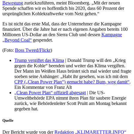
Bewegung
zurückzuführen, meint Bloomberg. „Mit der neuen
Spende schaffen wir es hoffentlich bis 2020, dass 60 Prozent der
ursprünglichen Kohlekraftwerke vom Netz gehen.“
Es ist nicht das erste Mal, dass der Unternehmer die Kampagne
finanziert. Über die Jahre hat er nach eigenen Angaben bereits 100
Millionen US-Dollar an den Sierra Club und dessen
Kampagne
„Beyond Coal“
gespendet.
(Foto:
Boss Tweed/​Flickr
)
Trump vergiftet das Klima
| Donald Trump will den „Krieg
gegen die Kohle“ beenden und weiter das Klima vergiften.
Der Mann im Weißen Haus brüstet sich mal wieder und fragte
soeben seine Anhänger: „Habt ihr gesehen, was ich mit dem
CPP („Clean Power Plan“) gemacht habe? Bum, weg damit“
.
Ein Kommentar von Franz Alt
„Clean Power Plan“ offiziell abgesagt
| Die US-
Umweltbehörde EPA nimmt ihren Plan für saubere Energie
zurück, wie Behördenleiter Scott Pruitt am Montag bekannt
gegeben hat.
Quelle
Der Bericht wurde von der
Redaktion „KLIMARETTER.INFO“