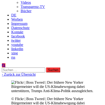
Videos
Transparenz-TV
Bücher
DE
Werben
Impressum
Datenschutz
Kontakt
facebook
twitter
youtube
linkedin
xing
rss
Suchen
nach:
‹ Zurück zur Übersicht
© Flickr | Boss Tweed | Der frühere New Yorker
Bürgermeister will die US-Klimabewegung dabei