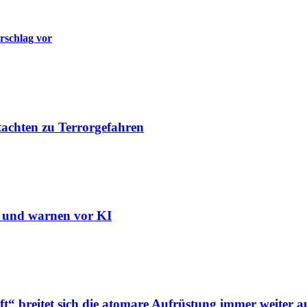
rschlag vor
tachten zu Terrorgefahren
n und warnen vor KI
“ breitet sich die atomare Aufrüstung immer weiter a