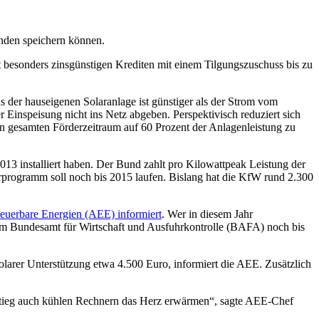
nden speichern können.
 besonders zinsgünstigen Krediten mit einem Tilgungszuschuss bis zu
s der hauseigenen Solaranlage ist günstiger als der Strom vom
r Einspeisung nicht ins Netz abgeben. Perspektivisch reduziert sich
den gesamten Förderzeitraum auf 60 Prozent der Anlagenleistung zu
013 installiert haben. Der Bund zahlt pro Kilowattpeak Leistung der
rprogramm soll noch bis 2015 laufen. Bislang hat die KfW rund 2.300
neuerbare Energien (AEE) informiert
. Wer in diesem Jahr
m Bundesamt für Wirtschaft und Ausfuhrkontrolle (BAFA) noch bis
olarer Unterstützung etwa 4.500 Euro, informiert die AEE. Zusätzlich
mstieg auch kühlen Rechnern das Herz erwärmen“, sagte AEE-Chef