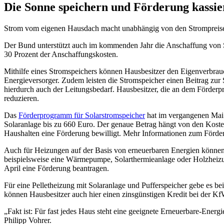
Die Sonne speichern und Förderung kassie
Strom vom eigenen Hausdach macht unabhängig von den Strompreisen
Der Bund unterstützt auch im kommenden Jahr die Anschaffung von So
30 Prozent der Anschaffungskosten.
Mithilfe eines Stromspeichers können Hausbesitzer den Eigenverbrauc
Energieversorger. Zudem leisten die Stromspeicher einen Beitrag zur 
hierdurch auch der Leitungsbedarf. Hausbesitzer, die an dem Förderp
reduzieren.
Das
Förderprogramm für Solarstromspeicher
hat im vergangenen Mai b
Solaranlage bis zu 660 Euro. Der genaue Betrag hängt von den Koste
Haushalten eine Förderung bewilligt. Mehr Informationen zum Förd
Auch für Heizungen auf der Basis von erneuerbaren Energien können
beispielsweise eine Wärmepumpe, Solarthermieanlage oder Holzheiz
April eine Förderung beantragen.
Für eine Pelletheizung mit Solaranlage und Pufferspeicher gebe es be
können Hausbesitzer auch hier einen zinsgünstigen Kredit bei der K
„Fakt ist: Für fast jedes Haus steht eine geeignete Erneuerbare-E
Philipp Vohrer.