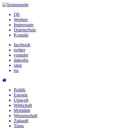
Skip
to
DE
content
Werben
Impressum
Datenschutz
Kontakt
facebook
twitter
youtube
linkedin
xing
rss
Politik
Energie
Umwelt
Wirtschaft
Mobilität
Wissenschaft
Zukunft
Tipps