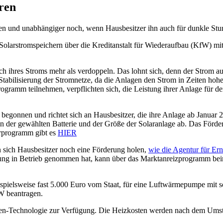
ren
 und unabhängiger noch, wenn Hausbesitzer ihn auch für dunkle Stu
larstromspeichern über die Kreditanstalt für Wiederaufbau (KfW) mit
h ihres Stroms mehr als verdoppeln. Das lohnt sich, denn der Strom au
Stabilisierung der Stromnetze, da die Anlagen den Strom in Zeiten hohe
rogramm teilnehmen, verpflichten sich, die Leistung ihrer Anlage für 
egonnen und richtet sich an Hausbesitzer, die ihre Anlage ab Januar 2
n der gewählten Batterie und der Größe der Solaranlage ab. Das Förde
erprogramm gibt es
HIER
 sich Hausbesitzer noch eine Förderung holen,
wie die Agentur für Er
ung in Betrieb genommen hat, kann über das Marktanreizprogramm bei
ispielsweise fast 5.000 Euro vom Staat, für eine Luftwärmepumpe mit s
fW beantragen.
nergien-Technologie zur Verfügung. Die Heizkosten werden nach dem U