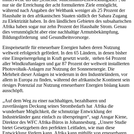
nur sie die Erreichung der acht formulierten Ziele ermöglicht,
während nach Angaben der Weltbank weniger als 25 Prozent der
Haushalte in den afrikanischen Staaten südlich der Sahara Zugang
zu Elektrizität haben. In den ländlichen Gebieten des subsaharischen
Afrika haben sogar nur zehn Prozent der Haushalte Strom. Genau
dies verunmöglicht aber eine nachhaltige Armutsbekämpfung,
Bildungsförderung und Gesundheitsvorsorge.
Einspeisetarife für erneuerbare Energien haben deren Nutzung
weltweit erfolgreich gefördert. In den 65 Ländern, in denen bisher
eine Einspeiseregelung in Kraft gesetzt wurde, stehen 64 Prozent
aller Windkraftanlagen und gar 87 Prozent der weltweit installierten
Photovoltaik-Anlagen zur Nutzung der Sonnenenergie. Die
Mehrheit dieser Anlagen ist wiederum in den Industrieländern, vor
allem in Europa zu finden, während der afrikanische Kontinent sein
riesiges Potenzial zur Nutzung erneuerbarer Energien bislang kaum
ausschöpft.
„Auf dem Weg zu einer nachhaltigen, bezahlbaren und
zuverlässigen Deckung seines Strombedarfs hat Afrika die
wunderbare Möglichkeit, die schmutzige Entwicklung der
Industrieländer ganz einfach zu überspringen“, sagt Ansgar Kiene,
Direktor des WFC Afrika-Büros in Johannesburg. „Unsere Studie
bietet Gesetzgebern den perfekten Leitfaden, wie man diese
Entwicklung fördern kann. Afrika kann mithilfe von erneuerbaren