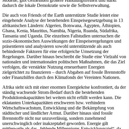
Modelle, gibt Gemeinden größere Handlungsfreiheit und stärkt
dadurch die lokale Demokratie sowie die Selbstverwaltung.
Die auch von Friends of the Earth unterstützte Studie leistet eine
eingehende Analyse der bestehenden Einspeisegesetzgebung in 13
afrikanischen Ländern: Algerien, Botswana, Ägypten, Äthiopien,
Ghana, Kenia, Mauritius, Namibia, Nigeria, Ruanda, Südafrika,
Tansania und Uganda. Die einzelnen Fallstudien untersuchen die
sozio-ökonomischen Auswirkungen der Einspeiseregelungen und
präsentieren und analysieren sowohl unterstützende als auch
behindernde Faktoren für eine erfolgreiche Umsetzung der
Regelungen. Darüber hinaus beschreibt die Studie eine Vielzahl von
nationalen und internationalen politischen Maßnahmen, die das Ziel
verfolgen, die verstärkte Nutzung erneuerbarer Energien
zielgerichtet zu finanzieren – durch Abgaben auf fossile Brennstoffe
oder Finanzhilfen durch den Klimafonds der Vereinten Nationen.
Afrika sieht sich mit einer enormen Energiekrise konfrontiert, da der
ständig wachsende Strom-Bedarf durch die bestehenden
Produktionskapazitäten bei weitem nicht erfüllt werden kann. Die
eklatanten Unterkapazitäten erschweren bzw. verhindern
Wirtschaftswachstum, Entwicklung und die Bekämpfung von
städtischer und ländlicher Armut. Darüber hinaus sind fossile
Brennstoffe nicht nur unzuverlässig, sondern zunehmend
unerschwinglich oder inakzeptabel geworden. Energie gilt
mittlerweile als das „fehlende Millenniums-Entwicklungsziel“, da