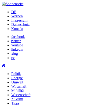
Skip
to
DE
content
Werben
Impressum
Datenschutz
Kontakt
facebook
twitter
youtube
linkedin
xing
rss
Politik
Energie
Umwelt
Wirtschaft
Mobilität
Wissenschaft
Zukunft
Tipps