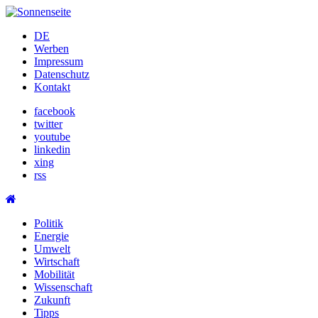
Skip
to
DE
content
Werben
Impressum
Datenschutz
Kontakt
facebook
twitter
youtube
linkedin
xing
rss
Politik
Energie
Umwelt
Wirtschaft
Mobilität
Wissenschaft
Zukunft
Tipps