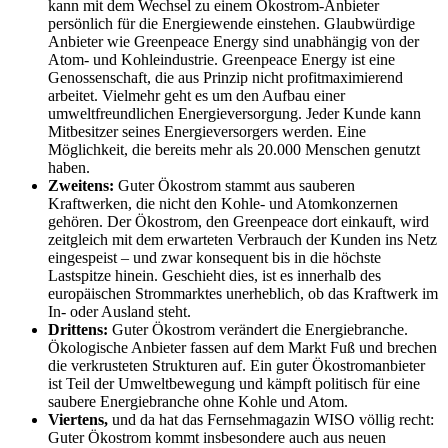
kann mit dem Wechsel zu einem Ökostrom-Anbieter
persönlich für die Energiewende einstehen. Glaubwürdige
Anbieter wie Greenpeace Energy sind unabhängig von der
Atom- und Kohleindustrie. Greenpeace Energy ist eine
Genossenschaft, die aus Prinzip nicht profitmaximierend
arbeitet. Vielmehr geht es um den Aufbau einer
umweltfreundlichen Energieversorgung. Jeder Kunde kann
Mitbesitzer seines Energieversorgers werden. Eine
Möglichkeit, die bereits mehr als 20.000 Menschen genutzt
haben.
Zweitens:
Guter Ökostrom stammt aus sauberen
Kraftwerken, die nicht den Kohle- und Atomkonzernen
gehören. Der Ökostrom, den Greenpeace dort einkauft, wird
zeitgleich mit dem erwarteten Verbrauch der Kunden ins Netz
eingespeist – und zwar konsequent bis in die höchste
Lastspitze hinein. Geschieht dies, ist es innerhalb des
europäischen Strommarktes unerheblich, ob das Kraftwerk im
In- oder Ausland steht.
Drittens:
Guter Ökostrom verändert die Energiebranche.
Ökologische Anbieter fassen auf dem Markt Fuß und brechen
die verkrusteten Strukturen auf. Ein guter Ökostromanbieter
ist Teil der Umweltbewegung und kämpft politisch für eine
saubere Energiebranche ohne Kohle und Atom.
Viertens,
und da hat das Fernsehmagazin WISO völlig recht:
Guter Ökostrom kommt insbesondere auch aus neuen